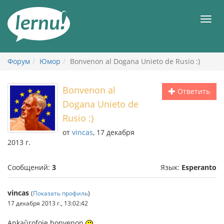
К
содержанию
Мен
Форум
Юмор
Bonvenon al Dogana Unieto de Rusio :)
Bonvenon al
Ответить
Dogana Unieto de
Rusio :)
от
vincas
, 17 декабря
2013 г.
Сообщений:
3
Язык:
Esperanto
vincas
(
Показать профиль
)
17 декабря 2013 г., 13:02:42
Ankaŭrofoje bonvenon