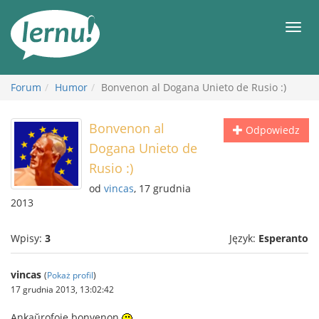
Więcej
Men
Forum
Humor
Bonvenon al Dogana Unieto de Rusio :)
Bonvenon al
Odpowiedz
Dogana Unieto de
Rusio :)
od
vincas
, 17 grudnia
2013
Wpisy:
3
Język:
Esperanto
vincas
(
Pokaż profil
)
17 grudnia 2013, 13:02:42
Ankaŭrofoje bonvenon