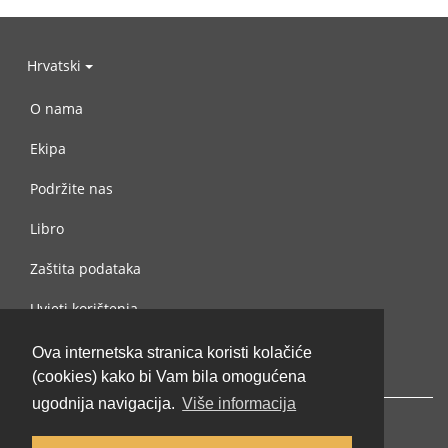
Hrvatski
O nama
Ekipa
Podržite nas
Libro
Zaštita podataka
Uvjeti korištenja
Kontaktiraj nas
Ova internetska stranica koristi kolačiće
(cookies) kako bi Vam bila omogućena
ugodnija navigacija.
Više informacija