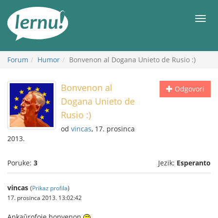
Sadržaj
Meni
Forum
Humor
Bonvenon al Dogana Unieto de Rusio :)
Bonvenon al
Odgovori
Dogana Unieto de
Rusio :)
od
vincas
, 17. prosinca
2013.
Poruke:
3
Jezik:
Esperanto
vincas
(
Prikaz profila
)
17. prosinca 2013. 13:02:42
Ankaŭrofoje bonvenon