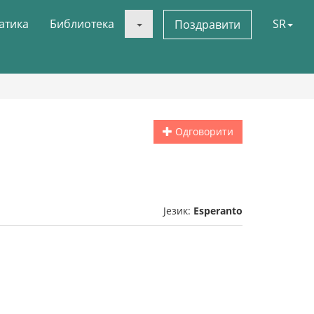
атика
Библиотека
SR
Поздравити
Одговорити
Језик:
Esperanto