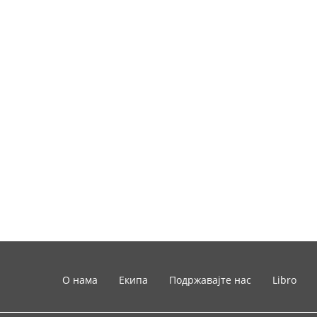
О нама
Екипа
Подржавајте нас
Libro