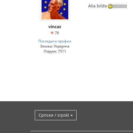
Alia bildo
))))))))))))
vincas
76
Погледати профил
Земља: Украјина
Поруке: 7511
Српски / srpski