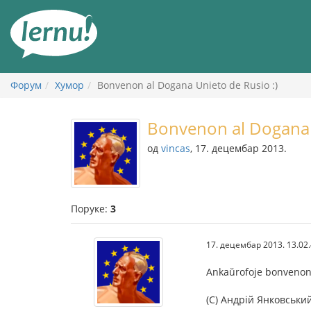
У
садржају
Форум
Хумор
Bonvenon al Dogana Unieto de Rusio :)
Bonvenon al Dogana U
од
vincas
, 17. децембар 2013.
Поруке:
3
17. децембар 2013. 13.02
Ankaŭrofoje bonveno
(C) Андрій Янковськи