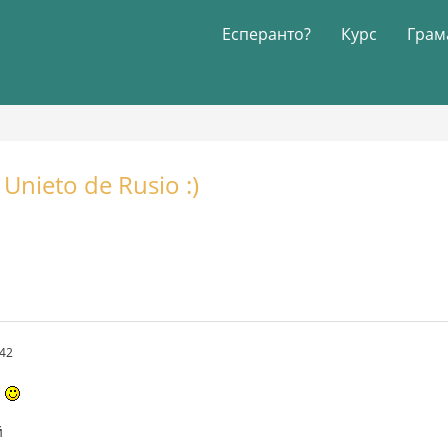
Есперанто?
Курс
Грам
nieto de Rusio :)
.42
n
й