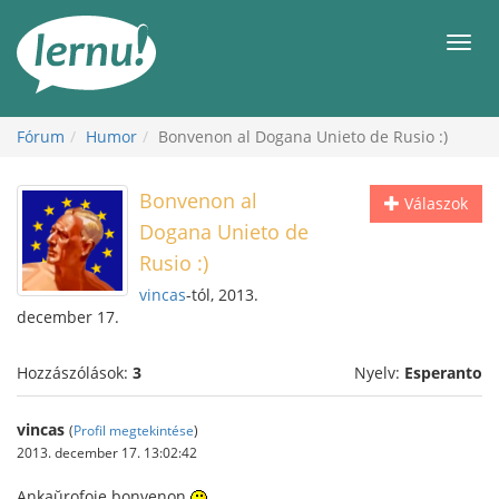
Tartalom
Men
Fórum
Humor
Bonvenon al Dogana Unieto de Rusio :)
Bonvenon al
Válaszok
Dogana Unieto de
Rusio :)
vincas
-tól, 2013.
december 17.
Hozzászólások:
3
Nyelv:
Esperanto
vincas
(
Profil megtekintése
)
2013. december 17. 13:02:42
Ankaŭrofoje bonvenon