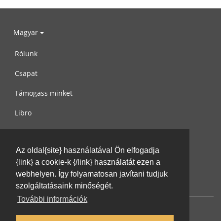
Magyar
Rólunk
Csapat
Támogass minket
Libro
Adatvédelem
Az oldal{site} használatával Ön elfogadja
Használati feltételek
{link} a cookie-k {/link} használatát ezen a
Írj nekünk
webhelyen. Így folyamatosan javítani tudjuk
szolgáltatásaink minőségét.
További információk