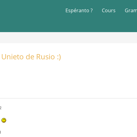
Espéranto ?
Cours
Gram
nieto de Rusio :)
2
n
й