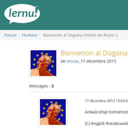
Aller
au
contenu
Forum
Humour
Bonvenon al Dogana Unieto de Rusio :)
Bonvenon al Dogana U
de
vincas
, 17 décembre 2013
Messages :
3
17 décembre 2013 13:02:4
Ankaŭrofoje bonveno
(C) Андрій Янковськи