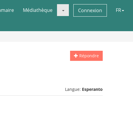
maire
Médiathèque
FR
Connexion
Répondre
Langue:
Esperanto