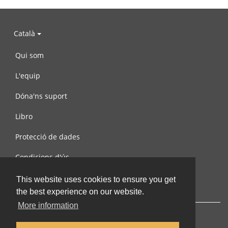
Català
Qui som
L'equip
Dóna'ns suport
Libro
Protecció de dades
Condicions d'ús
Contacta amb nosaltres
This website uses cookies to ensure you get
the best experience on our website.
More information