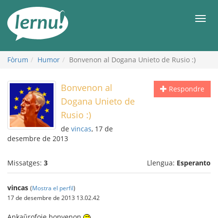
Al
contingut
Men
Fòrum
Humor
Bonvenon al Dogana Unieto de Rusio :)
Bonvenon al
Respondre
Dogana Unieto de
Rusio :)
de
vincas
, 17 de
desembre de 2013
Missatges:
3
Llengua:
Esperanto
vincas
(
Mostra el perfil
)
17 de desembre de 2013 13.02.42
Ankaŭrofoje bonvenon