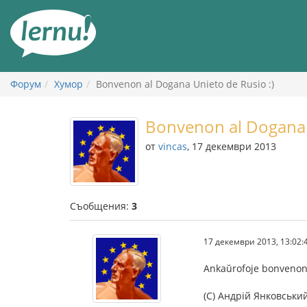
Към
съдържанието
Форум
Хумор
Bonvenon al Dogana Unieto de Rusio :)
Bonvenon al Dogana U
от
vincas
, 17 декември 2013
Съобщения:
3
17 декември 2013, 13:02:
Ankaŭrofoje bonveno
(C) Андрій Янковськи