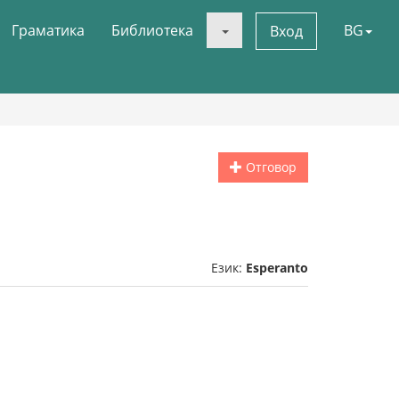
Граматика
Библиотека
BG
Вход
Отговор
Език:
Esperanto