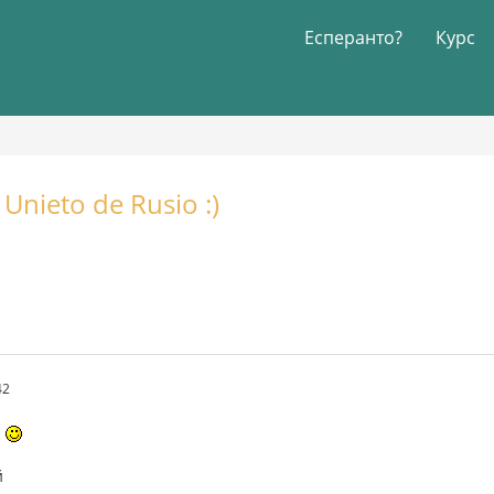
Есперанто?
Курс
nieto de Rusio :)
42
n
й