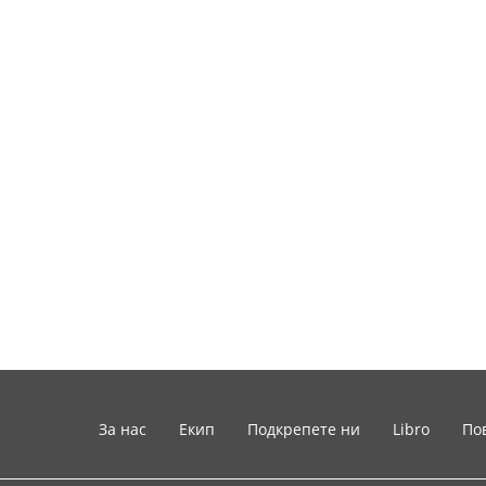
За нас
Екип
Подкрепете ни
Libro
По