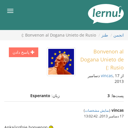
رود
ه
فهرس
حتوا
انجمن
طنز
Bonvenon al Dogana Unieto de Rusio :)
Bonvenon al
پاسخ دادن
Dogana Unieto de
Rusio :)
از
vincas
, 17 دسامبر
2013
پست‌ها:
3
زبان:
Esperanto
vincas
(
نمایش مشخصات
)
17 دسامبر 2013،‏ 13:02:42
Ankaŭrofoje bonvenon