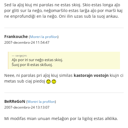
Sed la aĵoj kiuj mi parolas ne estas skioj. Skio estas longa aĵo
por gliti sur la neĝo, neĝomarŝilo estas larĝa aĵo por marŝi kaj
ne enprofundiĝi en la neĝo. Oni ilin uzas sub la suoj ankau.
Frankouche
(
Montri la profilon
)
2007-decembro-24 11:54:47
sergejm:
Aĵo por iri sur neĝo estas skioj.
Ŝuoj por ili estas skiŝuoj.
Neee, ni parolas pri aĵoj kiuj similas
kastorajn vostojn
kiujn ci
metas sub ciaj piedoj
BeRReGoN
(
Montri la profilon
)
2007-decembro-24 13:13:07
Mi modifas mian unuan meŝaĝon por la ligiloj estas alklika.