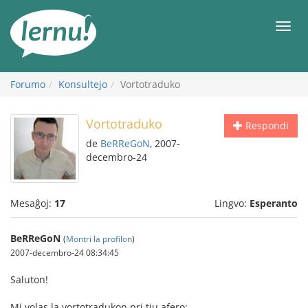
Al
la
Men
enhavo
Forumo
Konsultejo
Vortotraduko
Vortotraduko
Respondi
de
BeRReGoN
, 2007-
decembro-24
Mesaĝoj:
17
Lingvo:
Esperanto
BeRReGoN
(
Montri la profilon
)
2007-decembro-24 08:34:45
Saluton!
Mi volas la vortotradukon pri tiu afero: