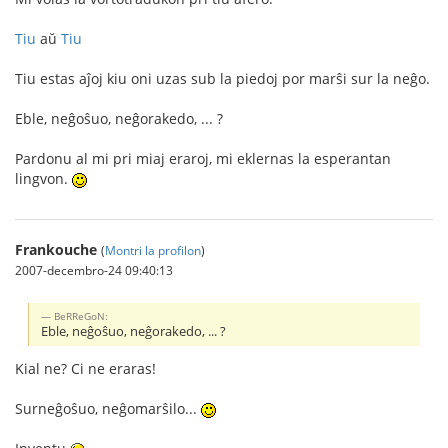
Tiu
aŭ
Tiu
Tiu estas aĵoj kiu oni uzas sub la piedoj por marŝi sur la neĝo.
Eble, neĝoŝuo, neĝorakedo, ... ?
Pardonu al mi pri miaj eraroj, mi eklernas la esperantan
lingvon.
Frankouche
(
Montri la profilon
)
2007-decembro-24 09:40:13
BeRReGoN:
Eble, neĝoŝuo, neĝorakedo, ... ?
Kial ne? Ci ne eraras!
Surneĝoŝuo, neĝomarŝilo...