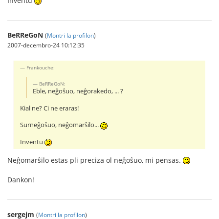
Inventu
BeRReGoN
(
Montri la profilon
)
2007-decembro-24 10:12:35
Frankouche:
BeRReGoN:
Eble, neĝoŝuo, neĝorakedo, ... ?
Kial ne? Ci ne eraras!
Surneĝoŝuo, neĝomarŝilo...
Inventu
Neĝomarŝilo estas pli preciza ol neĝoŝuo, mi pensas.
Dankon!
sergejm
(
Montri la profilon
)