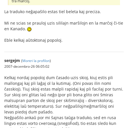
tra marĉoj.
La traduko neĝapaŝilo estas tiel beleta kaj preciza.
Mi ne scias se prauloj uzis sililajn marŝilojn en la marĉoj ĉi-tie
en Kanado.
Eble kelkaj aŭtoktonaj popoloj.
sergejm
(
Montri la profilon
)
2007-decembro-26 06:05:02
Kelkaj nordaj popoloj dum ĉasado uzis skioj, kiuj estis pli
mallongaj kaj pli laĝaj ol la kutimaj. (Oni povas ilin nomi
ĉasskioj). Tiuj skioj estas malpli rapidaj kaj pli facilaj por turni.
Sur skioj oni glitas laŭ neĝo (por pli bona glito oni ŝmiras
malsupran parton de skioj per skiŝmiraĵoj - diverskoloraj,
elektitaj laŭ temperaturo). Sur neĝpaŝiloj/neĝmarŝiloj oni
levas piedoj dum paŝado.
Neĝpaŝilo ankaŭ por mi ŝajnas taŭga traduko, sed en rusa
lingvo estas vorto снегоход (snegoĥod), tio estas sledo kun