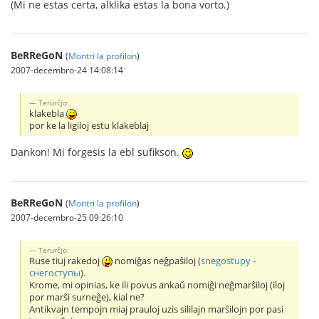
(Mi ne estas certa, alklika estas la bona vorto.)
BeRReGoN
(
Montri la profilon
)
2007-decembro-24 14:08:14
Terurĉjo:
klakebla
por ke la ligiloj estu klakeblaj
Dankon! Mi forgesis la ebl sufikson.
BeRReGoN
(
Montri la profilon
)
2007-decembro-25 09:26:10
Terurĉjo:
Ruse tiuj rakedoj
nomiĝas neĝpaŝiloj (
snegostupy -
снегоступы
).
Krome, mi opinias, ke ili povus ankaŭ nomiĝi neĝmarŝiloj (iloj
por marŝi surneĝe), kial ne?
Antikvajn tempojn miaj prauloj uzis sililajn marŝilojn por pasi