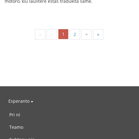
motoro, kiu laŭlitere estas tradukita same.
1
«
<
2
>
»
Esperanto
Pri ni
Teamo