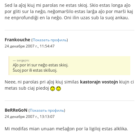
Sed la aĵoj kiuj mi parolas ne estas skioj. Skio estas longa aĵo
por gliti sur la neĝo, neĝomarŝilo estas larĝa aĵo por marŝi kaj
ne enprofundiĝi en la neĝo. Oni ilin uzas sub la suoj ankau.
Frankouche
(
Показать профиль
)
24 декабря 2007 г., 11:54:47
sergejm:
Aĵo por iri sur neĝo estas skioj.
Ŝuoj por ili estas skiŝuoj.
Neee, ni parolas pri aĵoj kiuj similas
kastorajn vostojn
kiujn ci
metas sub ciaj piedoj
BeRReGoN
(
Показать профиль
)
24 декабря 2007 г., 13:13:07
Mi modifas mian unuan meŝaĝon por la ligiloj estas alklika.