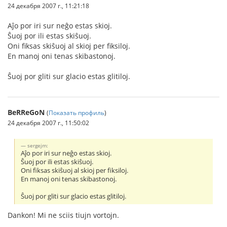
24 декабря 2007 г., 11:21:18
Aĵo por iri sur neĝo estas skioj.
Ŝuoj por ili estas skiŝuoj.
Oni fiksas skiŝuoj al skioj per fiksiloj.
En manoj oni tenas skibastonoj.
Ŝuoj por gliti sur glacio estas glitiloj.
BeRReGoN
(
Показать профиль
)
24 декабря 2007 г., 11:50:02
sergejm:
Aĵo por iri sur neĝo estas skioj.
Ŝuoj por ili estas skiŝuoj.
Oni fiksas skiŝuoj al skioj per fiksiloj.
En manoj oni tenas skibastonoj.
Ŝuoj por gliti sur glacio estas glitiloj.
Dankon! Mi ne sciis tiujn vortojn.