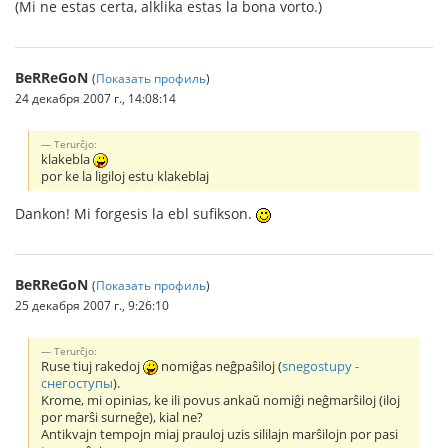
(Mi ne estas certa, alklika estas la bona vorto.)
BeRReGoN
(
Показать профиль
)
24 декабря 2007 г., 14:08:14
Terurĉjo:
klakebla
por ke la ligiloj estu klakeblaj
Dankon! Mi forgesis la ebl sufikson.
BeRReGoN
(
Показать профиль
)
25 декабря 2007 г., 9:26:10
Terurĉjo:
Ruse tiuj rakedoj
nomiĝas neĝpaŝiloj (
snegostupy -
снегоступы
).
Krome, mi opinias, ke ili povus ankaŭ nomiĝi neĝmarŝiloj (iloj
por marŝi surneĝe), kial ne?
Antikvajn tempojn miaj prauloj uzis sililajn marŝilojn por pasi