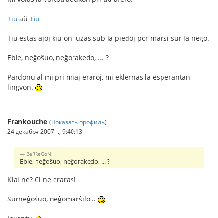
Tiu
aŭ
Tiu
Tiu estas aĵoj kiu oni uzas sub la piedoj por marŝi sur la neĝo.
Eble, neĝoŝuo, neĝorakedo, ... ?
Pardonu al mi pri miaj eraroj, mi eklernas la esperantan
lingvon.
Frankouche
(
Показать профиль
)
24 декабря 2007 г., 9:40:13
BeRReGoN:
Eble, neĝoŝuo, neĝorakedo, ... ?
Kial ne? Ci ne eraras!
Surneĝoŝuo, neĝomarŝilo...