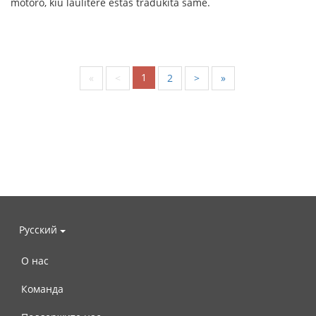
motoro, kiu laŭlitere estas tradukita same.
1
«
<
2
>
»
Русский
О нас
Команда