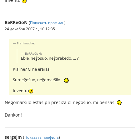
Inventu
BeRReGoN
(
Показать профиль
)
24 декабря 2007 г., 10:12:35
Frankouche:
BeRReGoN:
Eble, neĝoŝuo, neĝorakedo, ... ?
Kial ne? Ci ne eraras!
Surneĝoŝuo, neĝomarŝilo...
Inventu
Neĝomarŝilo estas pli preciza ol neĝoŝuo, mi pensas.
Dankon!
sergejm
(
Показать профиль
)