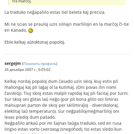
tra marĉoj.
La traduko neĝapaŝilo estas tiel beleta kaj preciza.
Mi ne scias se prauloj uzis sililajn marŝilojn en la marĉoj ĉi-tie
en Kanado.
Eble kelkaj aŭtoktonaj popoloj.
sergejm
(
Показать профиль
)
26 декабря 2007 г., 6:05:02
Kelkaj nordaj popoloj dum ĉasado uzis skioj, kiuj estis pli
mallongaj kaj pli laĝaj ol la kutimaj. (Oni povas ilin nomi
ĉasskioj). Tiuj skioj estas malpli rapidaj kaj pli facilaj por turni.
Sur skioj oni glitas laŭ neĝo (por pli bona glito oni ŝmiras
malsupran parton de skioj per skiŝmiraĵoj - diverskoloraj,
elektitaj laŭ temperaturo). Sur neĝpaŝiloj/neĝmarŝiloj oni
levas piedoj dum paŝado.
Neĝpaŝilo ankaŭ por mi ŝajnas taŭga traduko, sed en rusa
lingvo estas vorto снегоход (snegoĥod), tio estas sledo kun