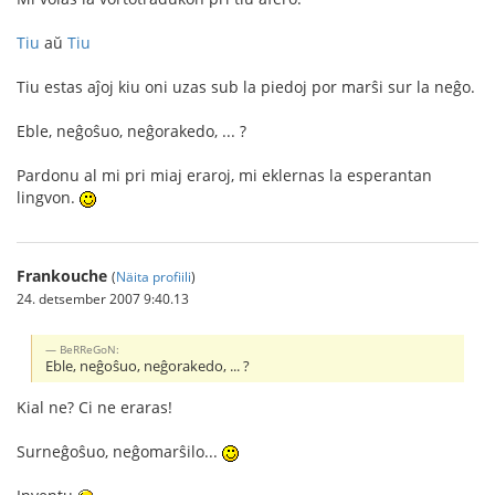
Tiu
aŭ
Tiu
Tiu estas aĵoj kiu oni uzas sub la piedoj por marŝi sur la neĝo.
Eble, neĝoŝuo, neĝorakedo, ... ?
Pardonu al mi pri miaj eraroj, mi eklernas la esperantan
lingvon.
Frankouche
(
Näita profiili
)
24. detsember 2007 9:40.13
BeRReGoN:
Eble, neĝoŝuo, neĝorakedo, ... ?
Kial ne? Ci ne eraras!
Surneĝoŝuo, neĝomarŝilo...