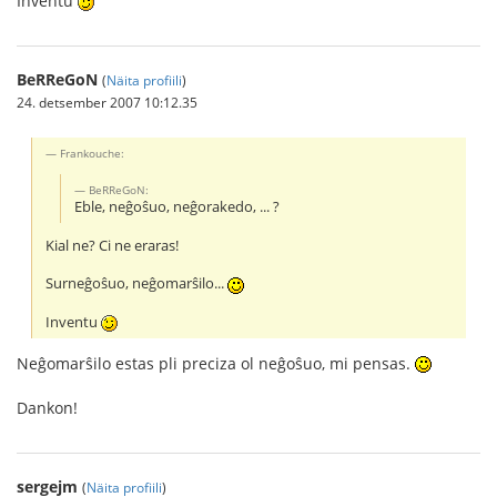
Inventu
BeRReGoN
(
Näita profiili
)
24. detsember 2007 10:12.35
Frankouche:
BeRReGoN:
Eble, neĝoŝuo, neĝorakedo, ... ?
Kial ne? Ci ne eraras!
Surneĝoŝuo, neĝomarŝilo...
Inventu
Neĝomarŝilo estas pli preciza ol neĝoŝuo, mi pensas.
Dankon!
sergejm
(
Näita profiili
)