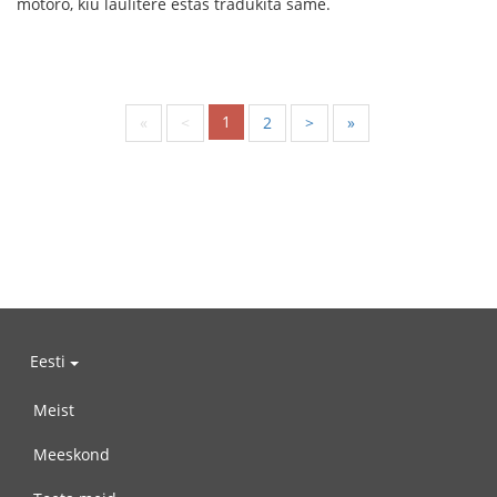
motoro, kiu laŭlitere estas tradukita same.
1
«
<
2
>
»
Eesti
Meist
Meeskond