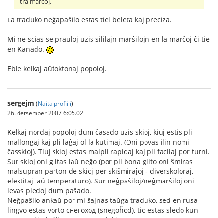
tra marĉoj.
La traduko neĝapaŝilo estas tiel beleta kaj preciza.
Mi ne scias se prauloj uzis sililajn marŝilojn en la marĉoj ĉi-tie
en Kanado.
Eble kelkaj aŭtoktonaj popoloj.
sergejm
(
Näita profiili
)
26. detsember 2007 6:05.02
Kelkaj nordaj popoloj dum ĉasado uzis skioj, kiuj estis pli
mallongaj kaj pli laĝaj ol la kutimaj. (Oni povas ilin nomi
ĉasskioj). Tiuj skioj estas malpli rapidaj kaj pli facilaj por turni.
Sur skioj oni glitas laŭ neĝo (por pli bona glito oni ŝmiras
malsupran parton de skioj per skiŝmiraĵoj - diverskoloraj,
elektitaj laŭ temperaturo). Sur neĝpaŝiloj/neĝmarŝiloj oni
levas piedoj dum paŝado.
Neĝpaŝilo ankaŭ por mi ŝajnas taŭga traduko, sed en rusa
lingvo estas vorto снегоход (snegoĥod), tio estas sledo kun