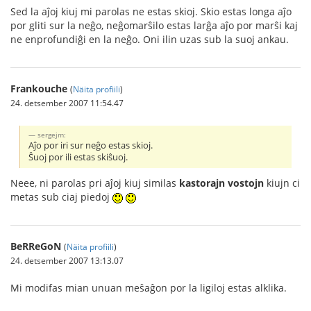
Sed la aĵoj kiuj mi parolas ne estas skioj. Skio estas longa aĵo
por gliti sur la neĝo, neĝomarŝilo estas larĝa aĵo por marŝi kaj
ne enprofundiĝi en la neĝo. Oni ilin uzas sub la suoj ankau.
Frankouche
(
Näita profiili
)
24. detsember 2007 11:54.47
sergejm:
Aĵo por iri sur neĝo estas skioj.
Ŝuoj por ili estas skiŝuoj.
Neee, ni parolas pri aĵoj kiuj similas
kastorajn vostojn
kiujn ci
metas sub ciaj piedoj
BeRReGoN
(
Näita profiili
)
24. detsember 2007 13:13.07
Mi modifas mian unuan meŝaĝon por la ligiloj estas alklika.