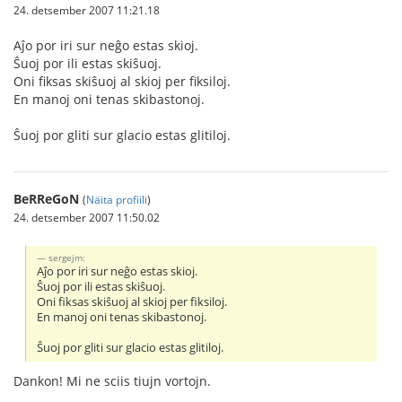
24. detsember 2007 11:21.18
Aĵo por iri sur neĝo estas skioj.
Ŝuoj por ili estas skiŝuoj.
Oni fiksas skiŝuoj al skioj per fiksiloj.
En manoj oni tenas skibastonoj.
Ŝuoj por gliti sur glacio estas glitiloj.
BeRReGoN
(
Näita profiili
)
24. detsember 2007 11:50.02
sergejm:
Aĵo por iri sur neĝo estas skioj.
Ŝuoj por ili estas skiŝuoj.
Oni fiksas skiŝuoj al skioj per fiksiloj.
En manoj oni tenas skibastonoj.
Ŝuoj por gliti sur glacio estas glitiloj.
Dankon! Mi ne sciis tiujn vortojn.