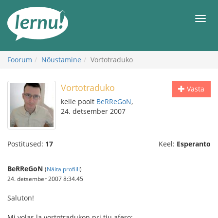
Sisu
juurde
Men
Foorum
Nõustamine
Vortotraduko
Vortotraduko
Vasta
kelle poolt
BeRReGoN
,
24. detsember 2007
Postitused:
17
Keel:
Esperanto
BeRReGoN
(
Näita profiili
)
24. detsember 2007 8:34.45
Saluton!
Mi volas la vortotradukon pri tiu afero: