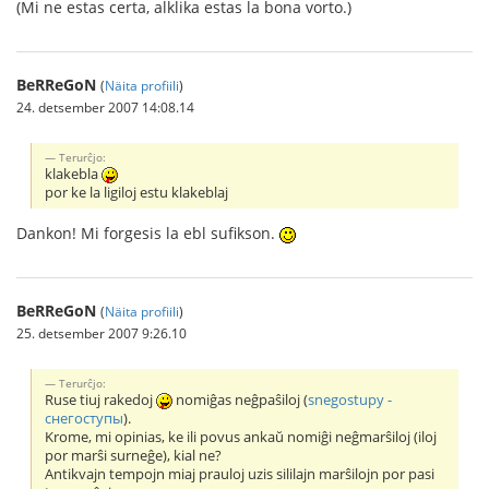
(Mi ne estas certa, alklika estas la bona vorto.)
BeRReGoN
(
Näita profiili
)
24. detsember 2007 14:08.14
Terurĉjo:
klakebla
por ke la ligiloj estu klakeblaj
Dankon! Mi forgesis la ebl sufikson.
BeRReGoN
(
Näita profiili
)
25. detsember 2007 9:26.10
Terurĉjo:
Ruse tiuj rakedoj
nomiĝas neĝpaŝiloj (
snegostupy -
снегоступы
).
Krome, mi opinias, ke ili povus ankaŭ nomiĝi neĝmarŝiloj (iloj
por marŝi surneĝe), kial ne?
Antikvajn tempojn miaj prauloj uzis sililajn marŝilojn por pasi