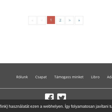
1
«
<
2
>
»
Rólunk
Csapat
Támogass minket
Libro
Ad
{/link} használatát ezen a webhelyen. Így folyamatosan javítani 
© 2002-2026 lernu.net |
Impressum