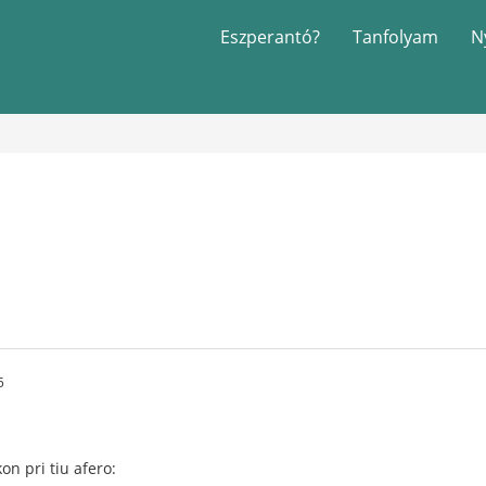
Eszperantó?
Tanfolyam
N
5
on pri tiu afero: