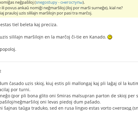
omiĝas neĝpaŝiloj (
snegostupy - снегоступы
).
 ili povus ankaŭ nomiĝi neĝmarŝiloj (iloj por marŝi surneĝe), kial ne?
 prauloj uzis sililajn marŝilojn por pasi tra marĉoj.
stas tiel beleta kaj preciza.
uzis sililajn marŝilojn en la marĉoj ĉi-tie en Kanado.
 popoloj.
2
m ĉasado uzis skioj, kiuj estis pli mallongaj kaj pli laĝaj ol la kutim
acilaj por turni.
ŭ neĝo (por pli bona glito oni ŝmiras malsupran parton de skioj per sk
paŝiloj/neĝmarŝiloj oni levas piedoj dum paŝado.
 ŝajnas taŭga traduko, sed en rusa lingvo estas vorto снегоход (sne