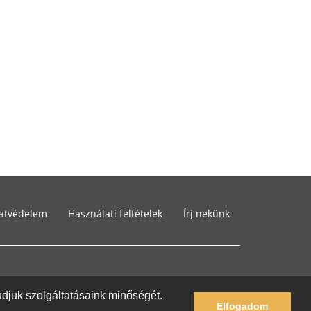
atvédelem
Használati feltételek
Írj nekünk
tudjuk szolgáltatásaink minőségét.
Elfogadom