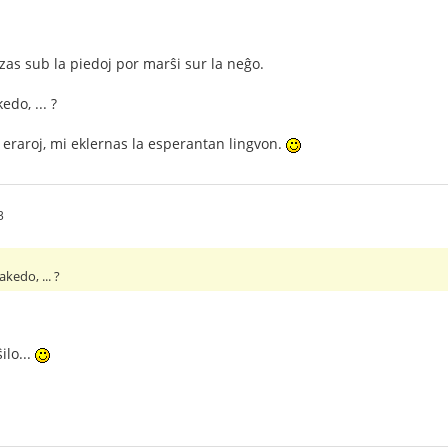
uzas sub la piedoj por marŝi sur la neĝo.
do, ... ?
 eraroj, mi eklernas la esperantan lingvon.
3
kedo, ... ?
lo...