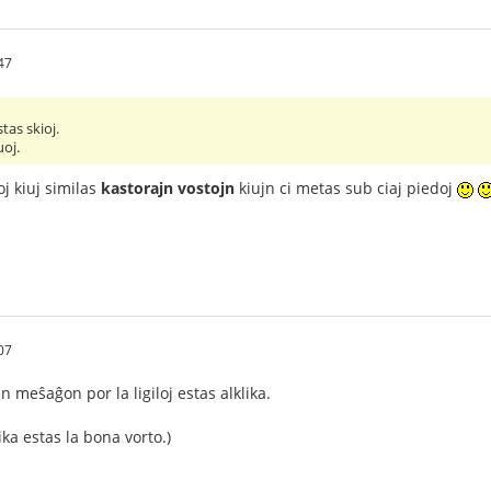
47
tas skioj.
uoj.
oj kiuj similas
kastorajn vostojn
kiujn ci metas sub ciaj piedoj
07
meŝaĝon por la ligiloj estas alklika.
ika estas la bona vorto.)