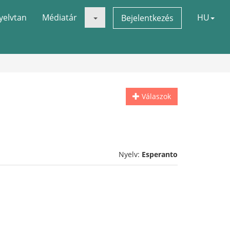
yelvtan
Médiatár
HU
Bejelentkezés
Válaszok
Nyelv:
Esperanto