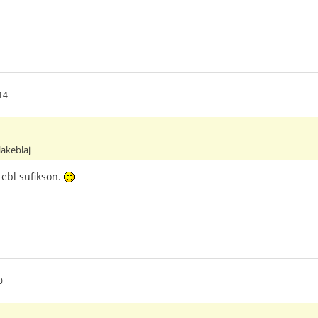
14
klakeblaj
 ebl sufikson.
0