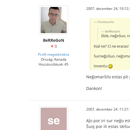
2007. december 24. 10:12:
Frankouche:
BeRReGoN:
Eble, neĝoŝuo, ne
BeRReGoN
Kial ne? Ci ne eraras!
0
Profil megtekintése
Surneĝoŝuo, neĝomar
Ország: Kanada
Hozzászólások: 45
Inventu
Neĝomarŝilo estas pli
Dankon!
2007. december 24. 11:21:
Aĵo por iri sur neĝo est
Ŝuoj por ili estas skiŝu