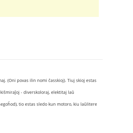
aj. (Oni povas ilin nomi ĉasskioj). Tiuj skioj estas
iŝmiraĵoj - diverskoloraj, elektitaj laŭ
goĥod), tio estas sledo kun motoro, kiu laŭlitere