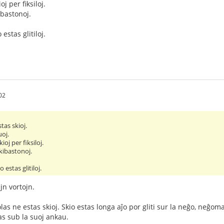
oj per fiksiloj.
ibastonoj.
 estas glitiloj.
02
tas skioj.
uoj.
ioj per fiksiloj.
kibastonoj.
o estas glitiloj.
jn vortojn.
olas ne estas skioj. Skio estas longa aĵo por gliti sur la neĝo, neĝo
as sub la suoj ankau.