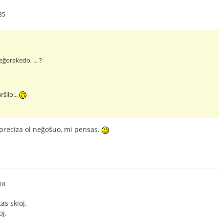
35
ĝorakedo, ... ?
ŝilo...
 preciza ol neĝoŝuo, mi pensas.
18
as skioj.
oj.