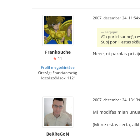
2007. december 24. 11:54:
sergejm:
Aĵo por iri sur neĝo es
Ŝuoj por ili estas skiŝ
Frankouche
Neee, ni parolas pri aĵ
11
Profil megtekintése
Ország: Franciaország
Hozzászólások: 1121
2007. december 24. 13:13:
Mi modifas mian unuan 
(Mi ne estas certa, alkl
BeRReGoN