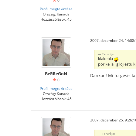
0
Profil megtekintése
Ország: Kanada
Hozzászólások: 45
2007. december 24. 14:08:
Terurĉjo:
klakebla
por ke la ligiloj estu 
BeRReGoN
Dankon! Mi forgesis la
0
Profil megtekintése
Ország: Kanada
Hozzászólások: 45
2007. december 25. 9:26:1
Terurĉjo: