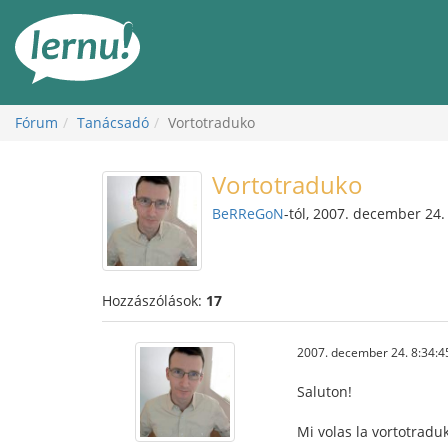
Tartalom
Fórum
Tanácsadó
Vortotraduko
Vortotraduko
BeRReGoN
-tól, 2007. december 24.
Hozzászólások:
17
2007. december 24. 8:34:4
Saluton!
Mi volas la vortotraduk