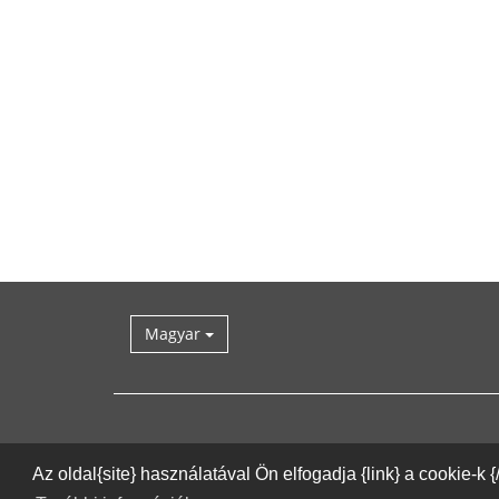
Magyar
Az oldal{site} használatával Ön elfogadja {link} a cookie-k 