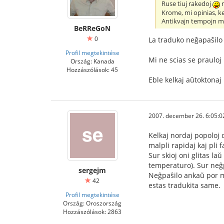
Ruse tiuj rakedoj
n
Krome, mi opinias, ke
Antikvajn tempojn miaj
BeRReGoN
0
La traduko neĝapaŝilo e
Profil megtekintése
Mi ne scias se prauloj 
Ország: Kanada
Hozzászólások: 45
Eble kelkaj aŭtoktonaj
2007. december 26. 6:05:0
Kelkaj nordaj popoloj du
malpli rapidaj kaj pli f
Sur skioj oni glitas la
temperaturo). Sur neĝ
sergejm
Neĝpaŝilo ankaŭ por mi
42
estas tradukita same.
Profil megtekintése
Ország: Oroszország
Hozzászólások: 2863