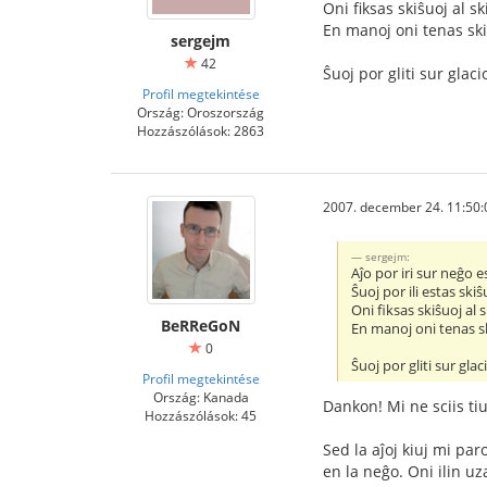
Oni fiksas skiŝuoj al ski
En manoj oni tenas sk
sergejm
42
Ŝuoj por gliti sur glacio
Profil megtekintése
Ország: Oroszország
Hozzászólások: 2863
2007. december 24. 11:50:
sergejm:
Aĵo por iri sur neĝo es
Ŝuoj por ili estas skiŝ
Oni fiksas skiŝuoj al sk
BeRReGoN
En manoj oni tenas s
0
Ŝuoj por gliti sur glaci
Profil megtekintése
Ország: Kanada
Dankon! Mi ne sciis tiu
Hozzászólások: 45
Sed la aĵoj kiuj mi par
en la neĝo. Oni ilin uz