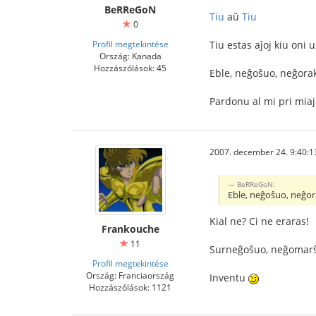
BeRReGoN
Tiu
aŭ
Tiu
0
Profil megtekintése
Tiu estas aĵoj kiu oni 
Ország: Kanada
Hozzászólások: 45
Eble, neĝoŝuo, neĝorake
Pardonu al mi pri miaj
2007. december 24. 9:40:1
BeRReGoN:
Eble, neĝoŝuo, neĝora
Kial ne? Ci ne eraras!
Frankouche
11
Surneĝoŝuo, neĝomarŝi
Profil megtekintése
Ország: Franciaország
Inventu
Hozzászólások: 1121