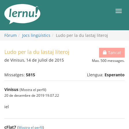
Al
contingut
Men
Fòrum
Jocs lingüístics
Ludo per la du lastaj literoj
Ludo per la du lastaj literoj
Tancat
de Vinisus, 14 de juliol de 2015
Max. 500 messages.
Missatges:
5815
Llengua:
Esperanto
Vinisus
(Mostra el perfil)
20 de desembre de 2019 19.07.22
iel
cFlat7
(
Mostra el perfil
)