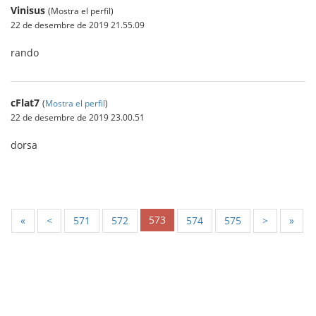
Vinisus
(Mostra el perfil)
22 de desembre de 2019 21.55.09
rando
cFlat7
(
Mostra el perfil
)
22 de desembre de 2019 23.00.51
dorsa
573
«
<
571
572
574
575
>
»