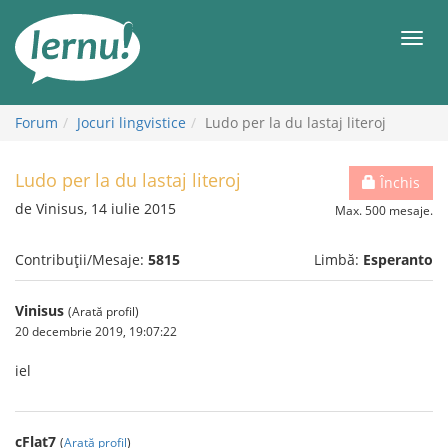
Mergi
la
Meni
conținut
Forum
Jocuri lingvistice
Ludo per la du lastaj literoj
Ludo per la du lastaj literoj
Închis
de Vinisus, 14 iulie 2015
Max. 500 mesaje.
Contribuții/Mesaje:
5815
Limbă:
Esperanto
Vinisus
(Arată profil)
20 decembrie 2019, 19:07:22
iel
cFlat7
(
Arată profil
)