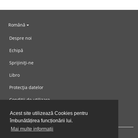
Română
Despre noi
Echipă
Sprijiniți-ne
Libro
Protecția datelor
Condiții de utilizare
Mesaj către noi
Acest site utilizează Cookies pentru
îmbunătățirea funcționării lui.
Mai multe informații