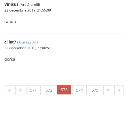
Vinisus
(Arată profil)
22 decembrie 2019, 21:55:09
rando
cFlat7
(
Arată profil
)
22 decembrie 2019, 23:00:51
dorsa
573
«
<
571
572
574
575
>
»