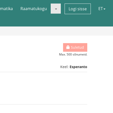
matika
Raamatukogu
ET
Logi sisse
Suletud
Max. 500 sõnumeid.
Keel:
Esperanto