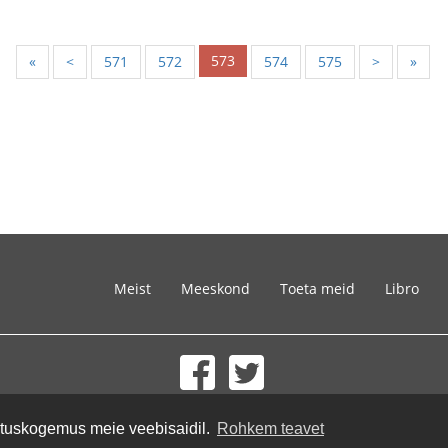
573
«
<
571
572
574
575
>
»
Meist
Meeskond
Toeta meid
Libro
© 2002-2026 lernu.net |
Impressum
sutuskogemus meie veebisaidil.
Rohkem teavet