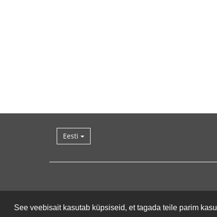
Eesti
See veebisait kasutab küpsiseid, et tagada teile parim ka