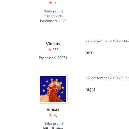
30
Näita profiili
Riik: Kanada
Postitused: 2320
22. detsember 2019 20:14.
Vinisus
239
terni
Postitused: 20031
22. detsember 2019 20:36.
nigra
vincas
76
Näita profiili
Riik: Ukraina