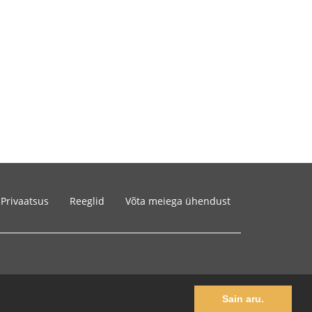
Privaatsus
Reeglid
Võta meiega ühendust
Sain aru.