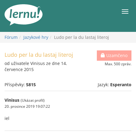
Přejít
k
Men
obsahu
Fórum
Jazykové hry
Ludo per la du lastaj literoj
Ludo per la du lastaj literoj
Uzamčeno
od uživatele Vinisus ze dne 14.
Max. 500 zpráv.
července 2015
Příspěvky:
5815
Jazyk:
Esperanto
Vinisus
(Ukázat profil)
20. prosince 2019 19:07:22
iel