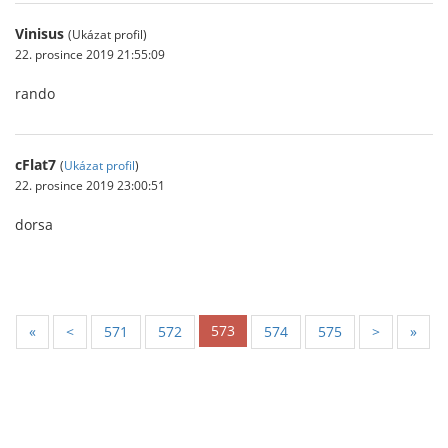
Vinisus
(Ukázat profil)
22. prosince 2019 21:55:09
rando
cFlat7
(
Ukázat profil
)
22. prosince 2019 23:00:51
dorsa
573
«
<
571
572
574
575
>
»