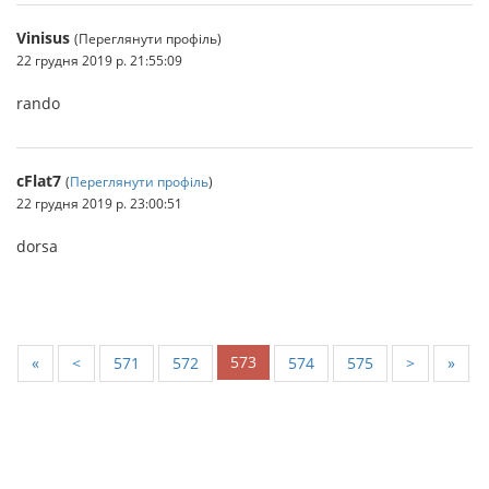
Vinisus
(Переглянути профіль)
22 грудня 2019 р. 21:55:09
rando
cFlat7
(
Переглянути профіль
)
22 грудня 2019 р. 23:00:51
dorsa
573
«
<
571
572
574
575
>
»