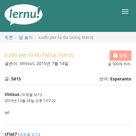
본
문
메
으
뉴
로
토론
말 놀이
Ludo per la du lastaj literoj
Ludo per la du lastaj literoj
닫힘
글쓴이: Vinisus, 2015년 7월 14일
글 500개 까지.
글:
5815
언어:
Esperanto
Vinisus
(프로필 보기)
2019년 12월 20일 오후 7:07:22
iel
cFlat7
(
프로필 보기
)