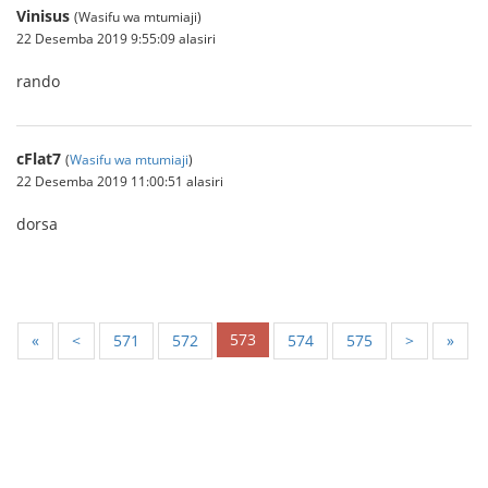
Vinisus
(Wasifu wa mtumiaji)
22 Desemba 2019 9:55:09 alasiri
rando
cFlat7
(
Wasifu wa mtumiaji
)
22 Desemba 2019 11:00:51 alasiri
dorsa
573
«
<
571
572
574
575
>
»