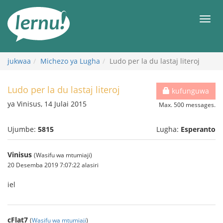
Kwa
maudhui
orod
jukwaa
Michezo ya Lugha
Ludo per la du lastaj literoj
Ludo per la du lastaj literoj
kufunguwa
ya Vinisus, 14 Julai 2015
Max. 500 messages.
Ujumbe:
5815
Lugha:
Esperanto
Vinisus
(Wasifu wa mtumiaji)
20 Desemba 2019 7:07:22 alasiri
iel
cFlat7
(
Wasifu wa mtumiaji
)