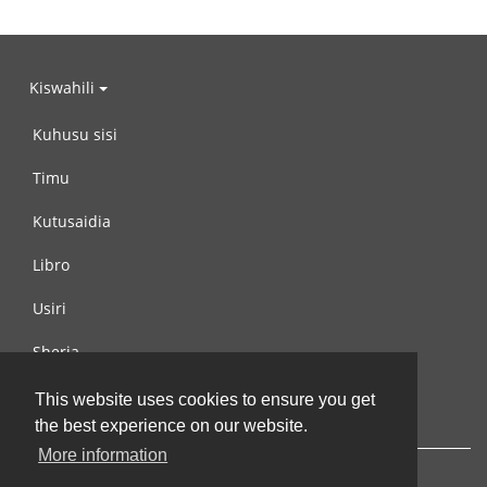
Kiswahili
Kuhusu sisi
Timu
Kutusaidia
Libro
Usiri
Sheria
Wasiliana na si
This website uses cookies to ensure you get
the best experience on our website.
More information