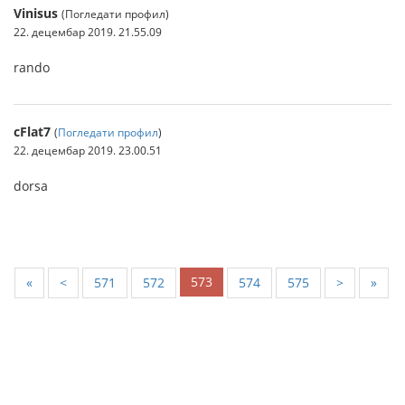
Vinisus
(Погледати профил)
22. децембар 2019. 21.55.09
rando
cFlat7
(
Погледати профил
)
22. децембар 2019. 23.00.51
dorsa
573
«
<
571
572
574
575
>
»