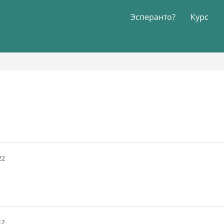
Эсперанто?
Курс
22
12