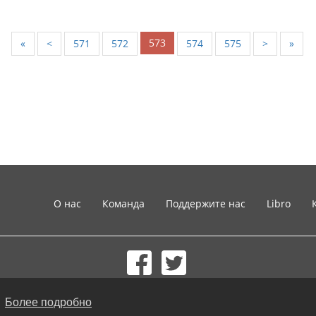
573
«
<
571
572
574
575
>
»
О нас
Команда
Поддержите нас
Libro
© 2002-2026 lernu.net |
Impressum
.
Более подробно