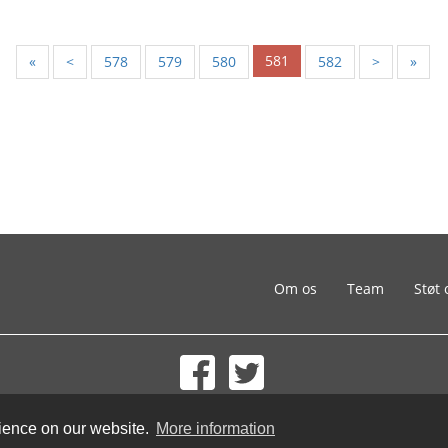
581
«
<
578
579
580
582
>
»
Om os
Team
Støt 
© 2002-2026 lernu.net |
Impressum
rience on our website.
More information