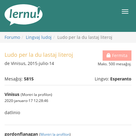
Al
la
Men
enhavo
Forumo
Lingvaj ludoj
Ludo per la du lastaj literoj
Ludo per la du lastaj literoj
Fermita
de Vinisus, 2015-julio-14
Maks. 500 mesaĝoj.
Mesaĝoj:
5815
Lingvo:
Esperanto
Vinisus
(Montri la profilon)
2020-januaro-17 12:28:46
datlinio
gordonflanagan
(
Montri la profilon
)