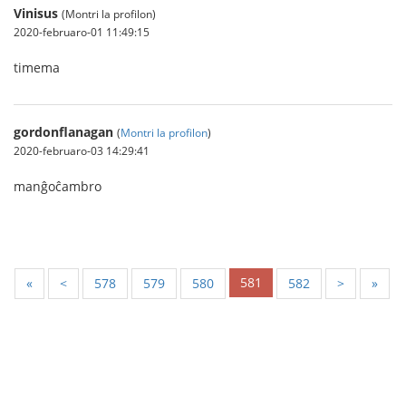
Vinisus
(Montri la profilon)
2020-februaro-01 11:49:15
timema
gordonflanagan
(
Montri la profilon
)
2020-februaro-03 14:29:41
manĝoĉambro
581
«
<
578
579
580
582
>
»