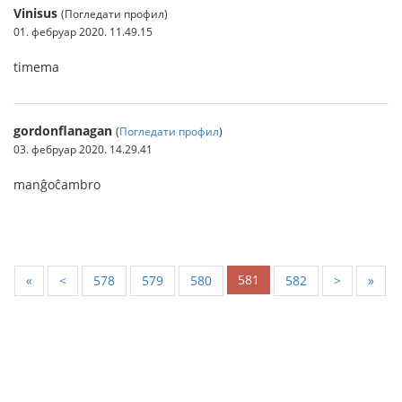
Vinisus
(Погледати профил)
01. фебруар 2020. 11.49.15
timema
gordonflanagan
(
Погледати профил
)
03. фебруар 2020. 14.29.41
manĝoĉambro
581
«
<
578
579
580
582
>
»