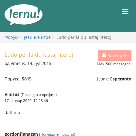
У
садржају
Мен
Форум
Језичке игре
Ludo per la du lastaj literoj
Ludo per la du lastaj literoj
Затворен
од Vinisus, 14. јул 2015.
Max. 500 messages.
Поруке:
5815
Језик:
Esperanto
Vinisus
(Погледати профил)
17. јануар 2020. 12.28.46
datlinio
gordonflanagan
(
Погледати профил
)