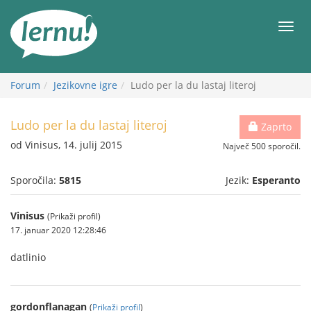
K
vsebini
Meni
Forum
Jezikovne igre
Ludo per la du lastaj literoj
Ludo per la du lastaj literoj
Zaprto
od Vinisus, 14. julij 2015
Največ 500 sporočil.
Sporočila:
5815
Jezik:
Esperanto
Vinisus
(Prikaži profil)
17. januar 2020 12:28:46
datlinio
gordonflanagan
(
Prikaži profil
)