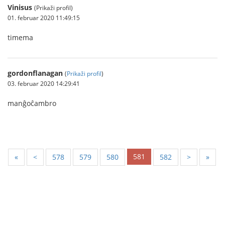
Vinisus
(Prikaži profil)
01. februar 2020 11:49:15
timema
gordonflanagan
(
Prikaži profil
)
03. februar 2020 14:29:41
manĝoĉambro
581
«
<
578
579
580
582
>
»