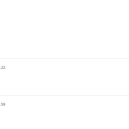
.22
.59