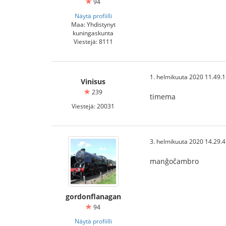
94
Näytä profiilli
Maa: Yhdistynyt
kuningaskunta
Viestejä: 8111
1. helmikuuta 2020 11.49.
Vinisus
239
timema
Viestejä: 20031
3. helmikuuta 2020 14.29.
manĝoĉambro
gordonflanagan
94
Näytä profiilli