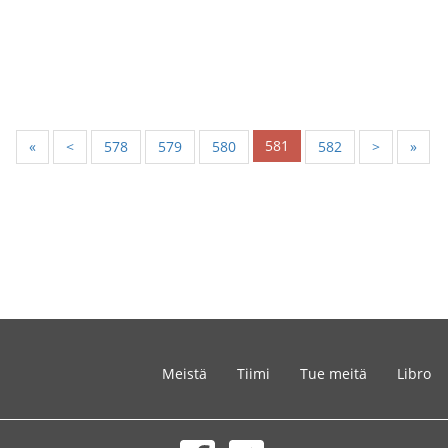
581
«
<
578
579
580
582
>
»
Meistä
Tiimi
Tue meitä
Libro