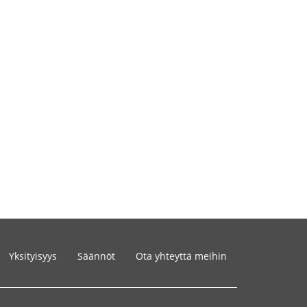
Yksityisyys
Säännöt
Ota yhteyttä meihin