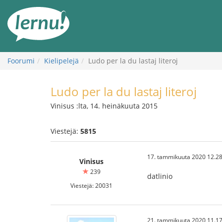
Tästä
sisältöön
Foorumi
Kielipelejä
Ludo per la du lastaj literoj
Ludo per la du lastaj literoj
Vinisus :lta, 14. heinäkuuta 2015
Viestejä:
5815
17. tammikuuta 2020 12.28
Vinisus
239
datlinio
Viestejä: 20031
21. tammikuuta 2020 11.17