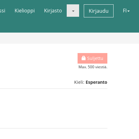
ssi
Kielioppi
Kirjasto
FI
Kirjaudu
Suljettu
Max. 500 viestiä.
Kieli:
Esperanto