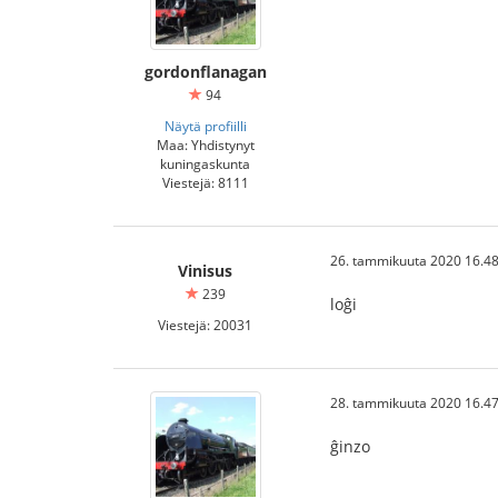
gordonflanagan
94
Näytä profiilli
Maa: Yhdistynyt
kuningaskunta
Viestejä: 8111
26. tammikuuta 2020 16.48
Vinisus
239
loĝi
Viestejä: 20031
28. tammikuuta 2020 16.47
ĝinzo