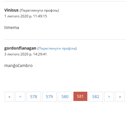
Vinisus
(Переглянути профіль)
1 лютого 2020 р. 11:49:15
timema
gordonflanagan
(
Переглянути профіль
)
3 лютого 2020 р. 14:29:41
manĝoĉambro
581
«
<
578
579
580
582
>
»