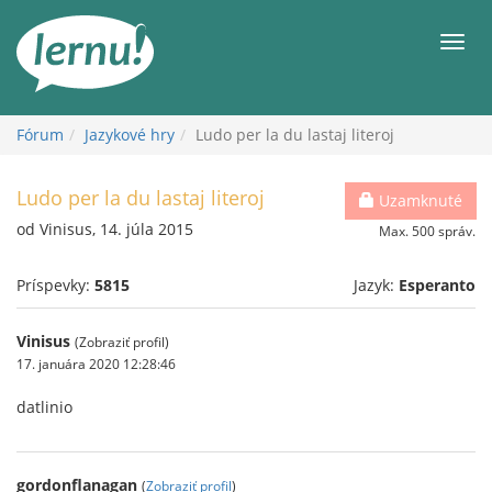
Späť
na
Men
obsah
Fórum
Jazykové hry
Ludo per la du lastaj literoj
Ludo per la du lastaj literoj
Uzamknuté
od Vinisus, 14. júla 2015
Max. 500 správ.
Príspevky:
5815
Jazyk:
Esperanto
Vinisus
(Zobraziť profil)
17. januára 2020 12:28:46
datlinio
gordonflanagan
(
Zobraziť profil
)