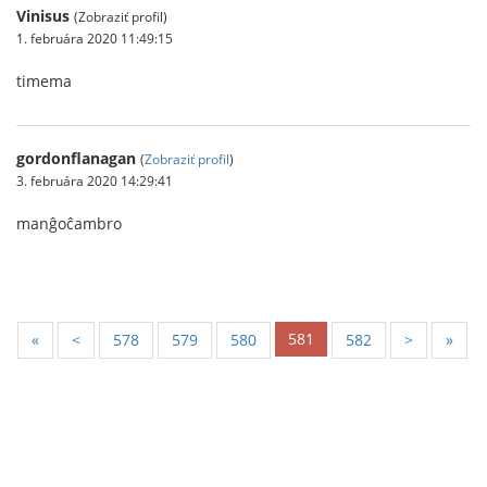
Vinisus
(Zobraziť profil)
1. februára 2020 11:49:15
timema
gordonflanagan
(
Zobraziť profil
)
3. februára 2020 14:29:41
manĝoĉambro
581
«
<
578
579
580
582
>
»