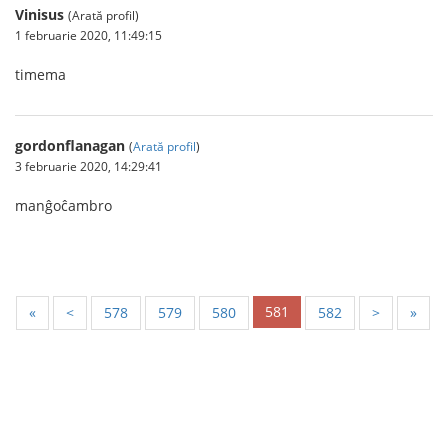
Vinisus
(Arată profil)
1 februarie 2020, 11:49:15
timema
gordonflanagan
(
Arată profil
)
3 februarie 2020, 14:29:41
manĝoĉambro
581
«
<
578
579
580
582
>
»