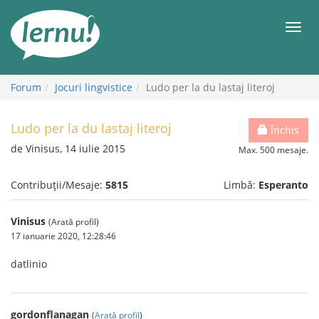
Mergi
la
Meni
conținut
Forum
Jocuri lingvistice
Ludo per la du lastaj literoj
Ludo per la du lastaj literoj
Închis
de Vinisus, 14 iulie 2015
Max. 500 mesaje.
Contribuții/Mesaje:
5815
Limbă:
Esperanto
Vinisus
(Arată profil)
17 ianuarie 2020, 12:28:46
datlinio
gordonflanagan
(
Arată profil
)