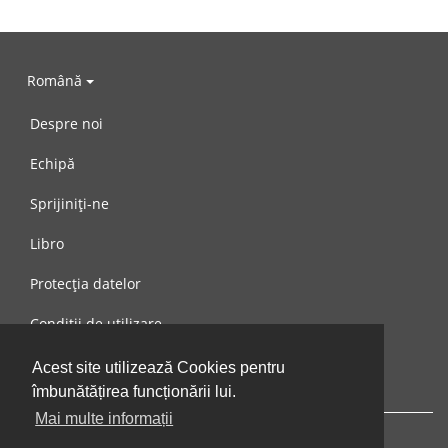
Română
Despre noi
Echipă
Sprijiniți-ne
Libro
Protecția datelor
Condiții de utilizare
Mesaj către noi
Acest site utilizează Cookies pentru
îmbunătățirea funcționării lui.
Mai multe informații