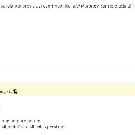
loparolantoj provis uzi esprimojn kiel
Kiel vi statas?
, ĉar ne plaĉis al i
rbo
farti
.
n.
 anglan parolanton:
! Mi bedaŭras. Mi volas persikon."