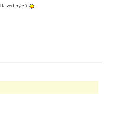
li la verbo
farti
.