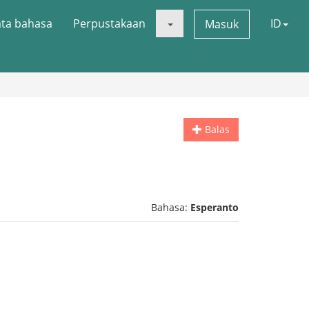
ata bahasa
Perpustakaan
ID
Masuk
Balas
Bahasa:
Esperanto