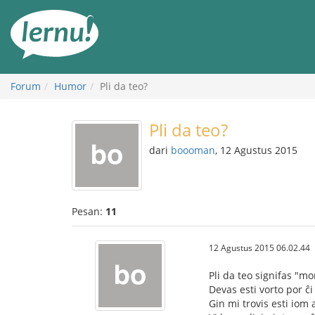
Ke
daftar
isi
Forum
Humor
Pli da teo?
Pli da teo?
dari
boooman
, 12 Agustus 2015
Pesan:
11
12 Agustus 2015 06.02.44
Pli da teo signifas "mo
Devas esti vorto por ĉi
Gin mi trovis esti iom