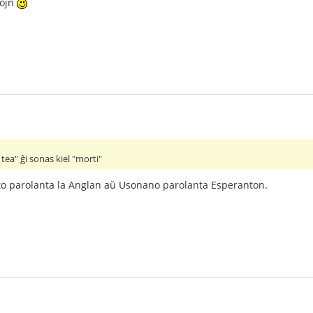
ĵojn
tea" ĝi sonas kiel "morti"
oto parolanta la Anglan aŭ Usonano parolanta Esperanton.