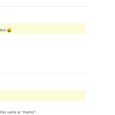
farti
.
gnifas same al "mamo".