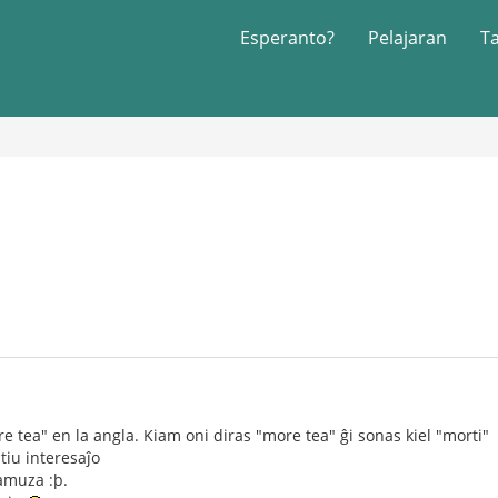
Esperanto?
Pelajaran
T
re tea" en la angla. Kiam oni diras "more tea" ĝi sonas kiel "morti"
 tiu interesaĵo
 amuza :þ.