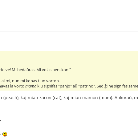
 Ho ve! Mi bedaŭras. Mi volas persikon."
 al mi, nun mi konas tiun vorton.
 havas la vorto
mama
kiu signifas "panjo" aŭ "patrino". Sed ĝi ne signifas sam
n (peach), kaj mian kacon (cat), kaj mian mamon (mom). Ankoraŭ, mi 
7
is