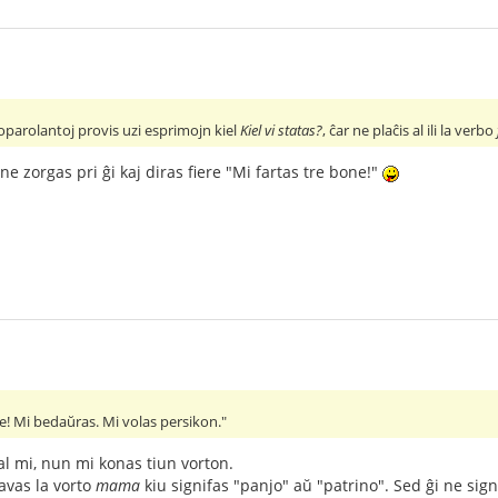
gloparolantoj provis uzi esprimojn kiel
Kiel vi statas?
, ĉar ne plaĉis al ili la verbo
e zorgas pri ĝi kaj diras fiere "Mi fartas tre bone!"
e! Mi bedaŭras. Mi volas persikon."
al mi, nun mi konas tiun vorton.
havas la vorto
mama
kiu signifas "panjo" aŭ "patrino". Sed ĝi ne si