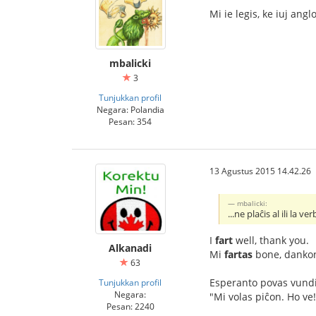
Mi ie legis, ke iuj ang
mbalicki
3
Tunjukkan profil
Negara: Polandia
Pesan: 354
13 Agustus 2015 14.42.26
mbalicki:
...ne plaĉis al ili la ve
I
fart
well, thank you.
Alkanadi
Mi
fartas
bone, danko
63
Esperanto povas vundi
Tunjukkan profil
Negara:
"Mi volas piĉon. Ho ve
Pesan: 2240