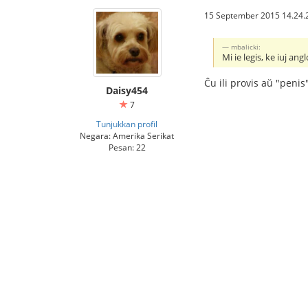
15 September 2015 14.24.
mbalicki:
Mi ie legis, ke iuj an
Ĉu ili provis aŭ "penis
Daisy454
7
Tunjukkan profil
Negara: Amerika Serikat
Pesan: 22