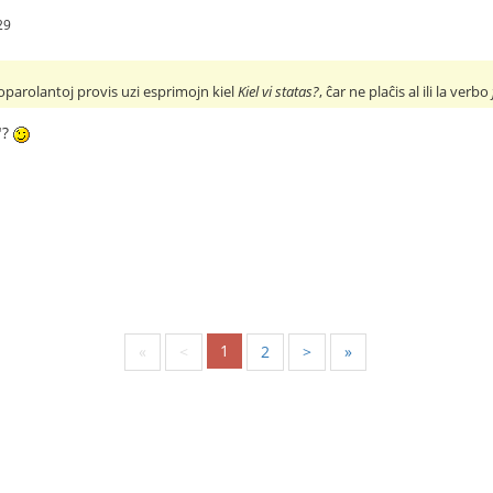
29
gloparolantoj provis uzi esprimojn kiel
Kiel vi statas?
, ĉar ne plaĉis al ili la verbo
"?
1
«
<
2
>
»