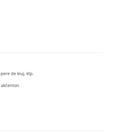
pere de kiuj, ktp.
n akĉenton.