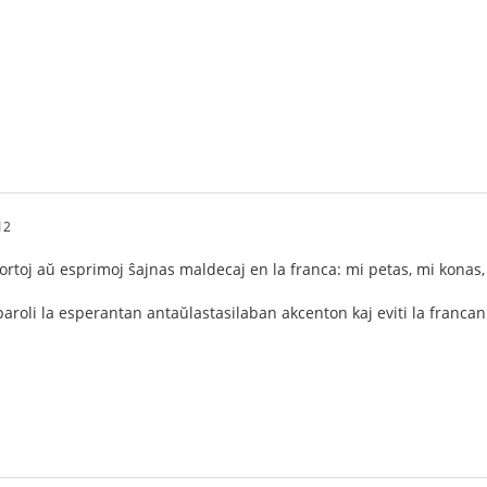
12
ortoj aŭ esprimoj ŝajnas maldecaj en la franca: mi petas, mi konas, 
paroli la esperantan antaŭlastasilaban akcenton kaj eviti la franca