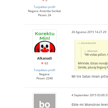
0
Tunjukkan profil
Negara: Amerika Serikat
Pesan: 24
26 Agustus 2015 14.27.29
bosredsox24:
Alkanadi:
"Mi volas piĉon.
Alkanadi
Mirinde. Estas novaĵo
63
Simile, pluraj lingvoj
Tunjukkan profil
Negara:
Mi tre ŝatas mian piĉo
Pesan: 2240
4 September 2015 03.00.3
Eble mi Monstron kre