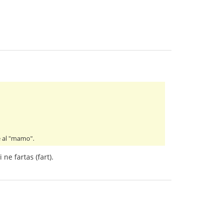
e al "mamo".
ne fartas (fart).