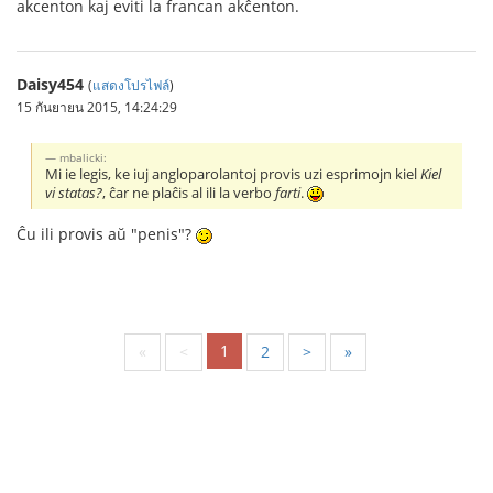
akcenton kaj eviti la francan akĉenton.
Daisy454
(
แสดงโปรไฟล์
)
15 กันยายน 2015, 14:24:29
mbalicki:
Mi ie legis, ke iuj angloparolantoj provis uzi esprimojn kiel
Kiel
vi statas?
, ĉar ne plaĉis al ili la verbo
farti
.
Ĉu ili provis aŭ "penis"?
1
«
<
2
>
»