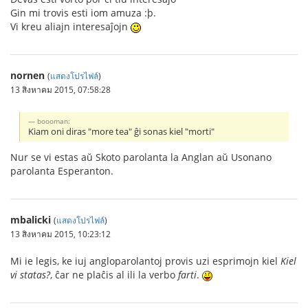
Gin mi trovis esti iom amuza :þ.
Vi kreu aliajn interesaĵojn
nornen
(
แสดงโปรไฟล์
)
13 สิงหาคม 2015, 07:58:28
boooman:
Kiam oni diras "more tea" ĝi sonas kiel "morti"
Nur se vi estas aŭ Skoto parolanta la Anglan aŭ Usonano
parolanta Esperanton.
mbalicki
(
แสดงโปรไฟล์
)
13 สิงหาคม 2015, 10:23:12
Mi ie legis, ke iuj angloparolantoj provis uzi esprimojn kiel
Kiel
vi statas?
, ĉar ne plaĉis al ili la verbo
farti
.