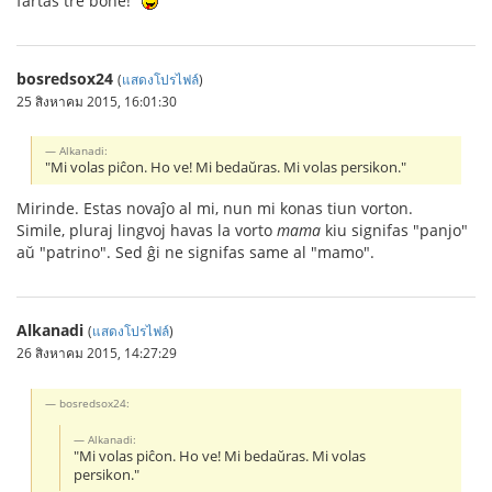
fartas tre bone!"
bosredsox24
(
แสดงโปรไฟล์
)
25 สิงหาคม 2015, 16:01:30
Alkanadi:
"Mi volas piĉon. Ho ve! Mi bedaŭras. Mi volas persikon."
Mirinde. Estas novaĵo al mi, nun mi konas tiun vorton.
Simile, pluraj lingvoj havas la vorto
mama
kiu signifas "panjo"
aŭ "patrino". Sed ĝi ne signifas same al "mamo".
Alkanadi
(
แสดงโปรไฟล์
)
26 สิงหาคม 2015, 14:27:29
bosredsox24:
Alkanadi:
"Mi volas piĉon. Ho ve! Mi bedaŭras. Mi volas
persikon."