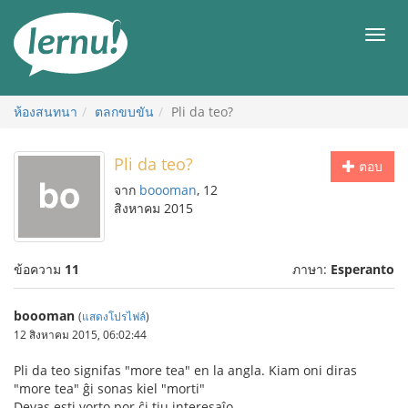
ไป
ยัง
เมนู
สารบัญ
ห้องสนทนา
ตลกขบขัน
Pli da teo?
Pli da teo?
ตอบ
จาก
boooman
, 12
สิงหาคม 2015
ข้อความ
11
ภาษา:
Esperanto
boooman
(
แสดงโปรไฟล์
)
12 สิงหาคม 2015, 06:02:44
Pli da teo signifas "more tea" en la angla. Kiam oni diras
"more tea" ĝi sonas kiel "morti"
Devas esti vorto por ĉi tiu interesaĵo