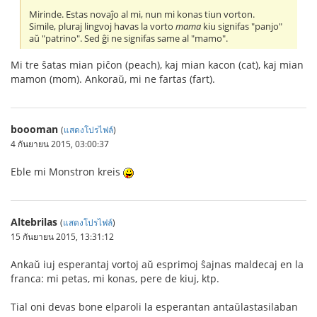
Mirinde. Estas novaĵo al mi, nun mi konas tiun vorton.
Simile, pluraj lingvoj havas la vorto
mama
kiu signifas "panjo"
aŭ "patrino". Sed ĝi ne signifas same al "mamo".
Mi tre ŝatas mian piĉon (peach), kaj mian kacon (cat), kaj mian
mamon (mom). Ankoraŭ, mi ne fartas (fart).
boooman
(
แสดงโปรไฟล์
)
4 กันยายน 2015, 03:00:37
Eble mi Monstron kreis
Altebrilas
(
แสดงโปรไฟล์
)
15 กันยายน 2015, 13:31:12
Ankaŭ iuj esperantaj vortoj aŭ esprimoj ŝajnas maldecaj en la
franca: mi petas, mi konas, pere de kiuj, ktp.
Tial oni devas bone elparoli la esperantan antaŭlastasilaban