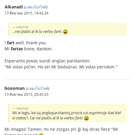
Alkanadi
(
แสดงโปรไฟล์
)
13 สิงหาคม 2015, 14:42:26
mbalicki:
...ne plaĉis al ili la verbo
farti
.
I
fart
well, thank you.
Mi
fartas
bone, dankon.
Esperanto povas vundi anglan parolanton:
"Mi volas piĉon. Ho ve! Mi bedaŭras. Mi volas persikon."
boooman
(
แสดงโปรไฟล์
)
13 สิงหาคม 2015, 20:45:33
mbalicki:
Mi ie legis, ke iuj angloparolantoj provis uzi esprimojn kiel
Kiel
vi statas?
, ĉar ne plaĉis al ili la verbo
farti
.
Mi imagas! Tamen, mi ne zorgas pri ĝi kaj diras fiere "Mi