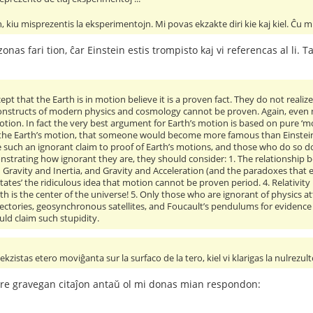
 kiu misprezentis la eksperimentojn. Mi povas ekzakte diri kie kaj kiel. Ĉu mi
onas fari tion, ĉar Einstein estis trompisto kaj vi referencas al li. 
t that the Earth is in motion believe it is a proven fact. They do not reali
onstructs of modern physics and cosmology cannot be proven. Again, even
motion. In fact the very best argument for Earth’s motion is based on pure ‘m
the Earth’s motion, that someone would become more famous than Einstein,
uch an ignorant claim to proof of Earth’s motions, and those who do so don’
strating how ignorant they are, they should consider: 1. The relationship be
Gravity and Inertia, and Gravity and Acceleration (and the paradoxes that exi
dictates’ the ridiculous idea that motion cannot be proven period. 4. Relativit
rth is the center of the universe! 5. Only those who are ignorant of physi
rajectories, geosynchronous satellites, and Foucault’s pendulums for evidence o
ld claim such stupidity.
 ekzistas etero moviĝanta sur la surfaco de la tero, kiel vi klarigas la nulrez
tre gravegan citaĵon antaŭ ol mi donas mian respondon: