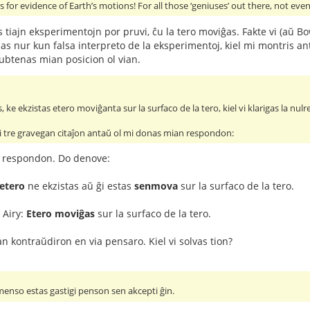
for evidence of Earth’s motions! For all those ‘geniuses’ out there, not even
 tiajn eksperimentojn por pruvi, ĉu la tero moviĝas. Fakte vi (aŭ B
as nur kun falsa interpreto de la eksperimentoj, kiel mi montris anta
subtenas mian posicion ol vian.
, ke ekzistas etero moviĝanta sur la surfaco de la tero, kiel vi klarigas la n
 tre gravegan citaĵon antaŭ ol mi donas mian respondon:
n respondon. Do denove:
etero
ne ekzistas aŭ ĝi estas
senmova
sur la surfaco de la tero.
e Airy:
Etero moviĝas
sur la surfaco de la tero.
an kontraŭdiron en via pensaro. Kiel vi solvas tion?
menso estas gastigi penson sen akcepti ĝin.