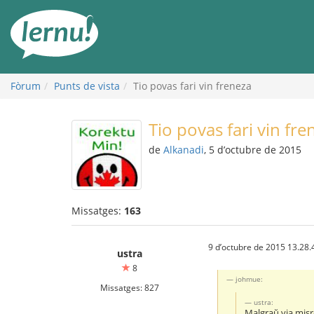
Al
contingut
Fòrum
Punts de vista
Tio povas fari vin freneza
Tio povas fari vin fre
de
Alkanadi
, 5 d’octubre de 2015
Missatges:
163
9 d’octubre de 2015 13.28.
ustra
8
johmue:
Missatges: 827
ustra:
Malgraŭ via misr