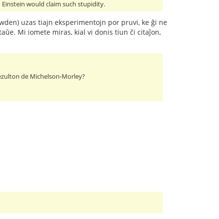
 Einstein would claim such stupidity.
owden) uzas tiajn eksperimentojn por pruvi, ke ĝi ne
ŭe. Mi iomete miras, kial vi donis tiun ĉi citaĵon,
ulrezulton de Michelson-Morley?