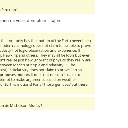
 faru tion?
Tamen mi volas doni plian citaĵon:
ze that not only has the motion of the Earth never been
 modern cosmology does not claim to be able to prove
odesty’ not logic, observation and experience. If
 Hawking and others. They may all be fools but even
t realize just how ignorant of physics they really are!
tween Mach’s principle and relativity. 2. The
st). 3. Relativity does not claim to prove Earth’s
y proposes motion, it does not nor can it claim to
cs attempt to make arguments based on weather
f Earth’s motions! For all those ‘geniuses’ out there,
ulton de Michelson-Morley?