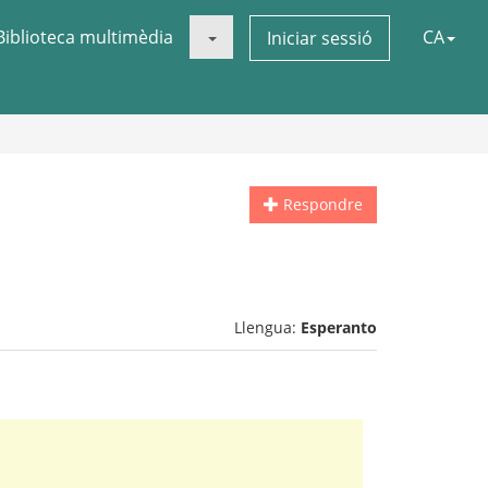
Biblioteca multimèdia
CA
Iniciar sessió
Respondre
Llengua:
Esperanto