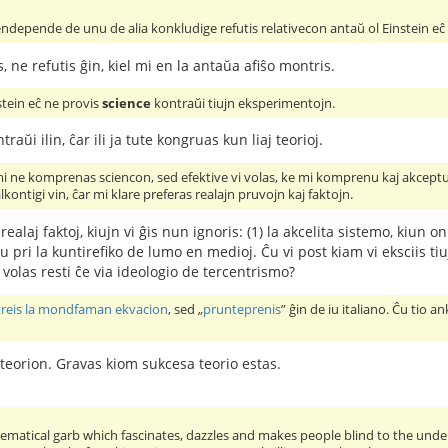
sendepende de unu de alia konkludige refutis relativecon antaŭ ol Einstein eĉ 
s, ne refutis ĝin, kiel mi en la antaŭa afiŝo montris.
nstein eĉ ne provis
science
kontraŭi tiujn eksperimentojn.
traŭi ilin, ĉar ili ja tute kongruas kun liaj teorioj.
mi ne komprenas sciencon, sed efektive vi volas, ke mi komprenu kaj akceptu
kontigi vin, ĉar mi klare preferas realajn pruvojn kaj faktojn.
realaj faktoj, kiujn vi ĝis nun ignoris: (1) la akcelita sistemo, kiun o
pri la kuntirefiko de lumo en medioj. Ĉu vi post kiam vi eksciis tiu
 volas resti ĉe via ideologio de tercentrismo?
kreis la mondfaman ekvacion
, sed „
prunteprenis
” ĝin de iu italiano. Ĉu tio 
 teorion. Gravas kiom sukcesa teorio estas.
ematical garb which fascinates, dazzles and makes people blind to the underl