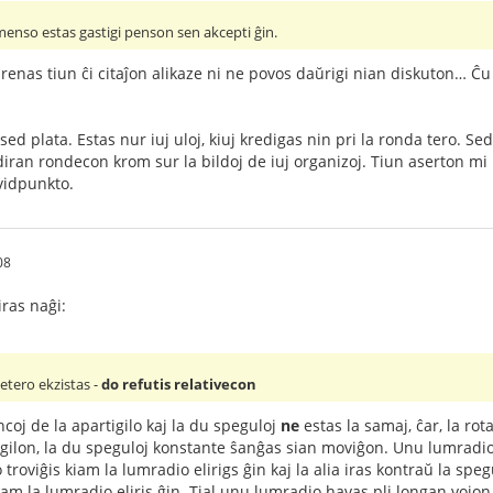
menso estas gastigi penson sen akcepti ĝin.
renas tiun ĉi citaĵon alikaze ni ne povos daŭrigi nian diskuton… Ĉu 
 sed plata. Estas nur iuj uloj, kiuj kredigas nin pri la ronda tero. 
iran rondecon krom sur la bildoj de iuj organizoj. Tiun aserton mi p
vidpunkto.
08
iras naĝi:
 etero ekzistas -
do refutis relativecon
ncoj de la apartigilo kaj la du speguloj
ne
estas la samaj, ĉar, la rot
tigilon, la du speguloj konstante ŝanĝas sian moviĝon. Unu lumradio
lo troviĝis kiam la lumradio elirigs ĝin kaj la alia iras kontraŭ la spe
kiam la lumradio eliris ĝin. Tial unu lumradio havas pli longan vojon o