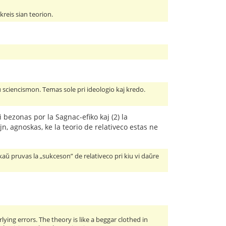
kreis sian teorion.
 sciencismon. Temas sole pri ideologio kaj kredo.
ni bezonas por la Sagnac-efiko kaj (2) la
jn, agnoskas, ke la teorio de relativeco estas ne
ankaŭ pruvas la „sukceson” de relativeco pri kiu vi daŭre
ying errors. The theory is like a beggar clothed in