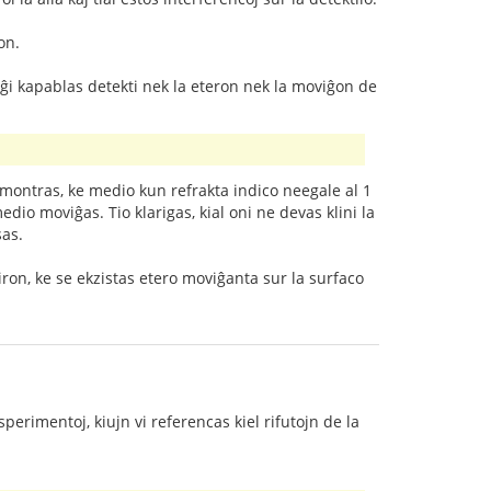
on.
 ĝi kapablas detekti nek la eteron nek la moviĝon de
u montras, ke medio kun refrakta indico neegale al 1
io moviĝas. Tio klarigas, kial oni ne devas klini la
sas.
ron, ke se ekzistas etero moviĝanta sur la surfaco
perimentoj, kiujn vi referencas kiel rifutojn de la