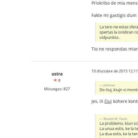
Priskribo de mia men
Fakte mi gastigis dum t
La tero ne estas sfera
spertas la onidiran r
vidpunkto.
Tio ne respondas mian
10 d’octubre de 2015 12.11
ustra
8
johmue:
Missatges: 827
Do tiuj, kiujn vi mont
Jes, ili
ĉiuj
kohere kontr
Ronald W. Clark:
La problemo, kiun scie
La unua estis, ke la 
La dua estis, ke la t