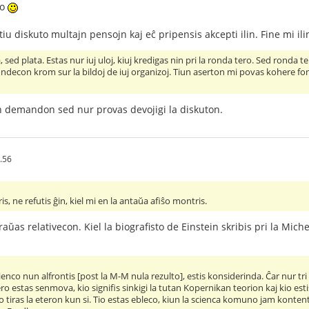
so
iu diskuto multajn pensojn kaj eĉ pripensis akcepti ilin. Fine mi ilin
, sed plata. Estas nur iuj uloj, kiuj kredigas nin pri la ronda tero. Sed ronda
ondecon krom sur la bildoj de iuj organizoj. Tiun aserton mi povas kohere fond
 demandon sed nur provas devojigi la diskuton.
.56
ris, ne refutis ĝin, kiel mi en la antaŭa afiŝo montris.
aŭas relativecon. Kiel la biografisto de Einstein skribis pri la Mi
nco nun alfrontis [post la M-M nula rezulto], estis konsiderinda. Ĉar nur tri a
tero estas senmova, kio signifis sinkigi la tutan Kopernikan teorion kaj kio es
ero tiras la eteron kun si. Tio estas ebleco, kiun la scienca komuno jam konten