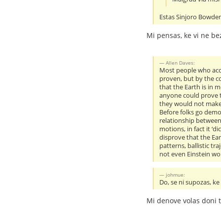
Estas Sinjoro Bowden,
Mi pensas, ke vi ne bez
Allen Daves:
Most people who accep
proven, but by the c
that the Earth is in 
anyone could prove 
they would not make s
Before folks go demon
relationship between 
motions, in fact it ‘
disprove that the Ea
patterns, ballistic t
not even Einstein wou
johmue:
Do, se ni supozas, ke
Mi denove volas doni 