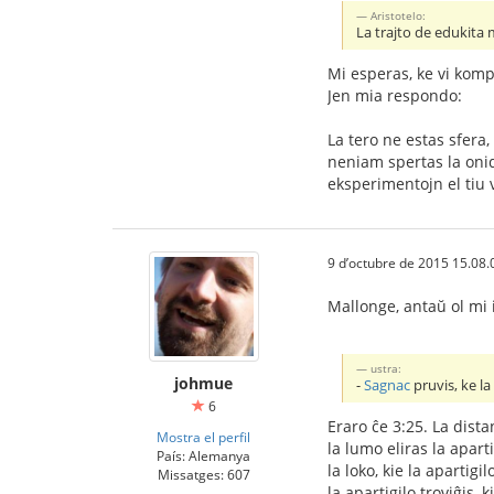
Aristotelo:
La trajto de edukita 
Mi esperas, ke vi komp
Jen mia respondo:
La tero ne estas sfera,
neniam spertas la onid
eksperimentojn el tiu 
9 d’octubre de 2015 15.08.
Mallonge, antaŭ ol mi 
ustra:
johmue
-
Sagnac
pruvis, ke la
6
Eraro ĉe 3:25. La dista
Mostra el perfil
la lumo eliras la apar
País: Alemanya
la loko, kie la apartigi
Missatges: 607
la apartigilo troviĝis, 