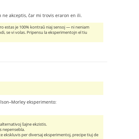
 ne akceptis, ĉar mi trovis eraron en ili.
 tero estas je 100% kontraŭ niaj sensoj — ni neniam
i, se vi volas. Pripensu la eksperimentojn el tiu
chelson–Morley eksperimento:
lternativoj ŝajne ekzistis.
tis nepensebla.
te ekskluvis per diversaj eksperimentoj, precipe tiuj de