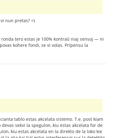
vi nun pretas? =)
Sed ronda tero estas je 100% kontraŭ niaj sensoj — ni
ovas kohere fondi, se vi volas. Pripensu la
acianta tablo estas akcelata sistemo. T.e. post kiam
 devas sekvi la spegulon, kiu estas akcelata for de
gulon, kiu estas akcelata en la direkto de la loko kie
l la alia kaj tial estos interferencoj sur la detektilo.