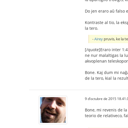
Do jen eraro aŭ falso 
Kontraste al tio, la e
la tero.
-
Airey
pruvis, ke la t
[/quote]Eraro inter 1:4
ne nur malaltigas la l
akvoplenan teleskopon 
Bone. Kaj dum mi naĝas
de la tero, kial la rez
9 d’octubre de 2015 18.41.
Bone, mi revenis de la 
teorio de relativeco, f