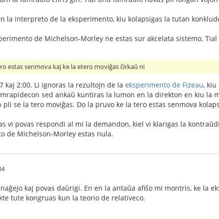
en la interpreto de la eksperimento, kiu kolapsigas la tutan konklud
ksperimento de Michelson-Morley ne estas sur akcelata sistemo. Tial
ero estas senmova kaj ke la etero moviĝas ĉirkaŭ ni
7 kaj 2:00. Li ignoras la rezultojn de la
eksperimento de Fizeau
, ki
umrapidecon sed ankaŭ kuntiras la lumon en la direkton en kiu la med
pli se la tero moviĝas. Do la pruvo ke la tero estas senmova kolap
 vi povas respondi al mi la demandon, kiel vi klarigas la kontraŭdi
ulto de Michelson-Morley estas nula.
04
naĝejo kaj povas daŭrigi. En en la antaŭa afiŝo mi montris, ke la eks
akte tute kongruas kun la teorio de relativeco.