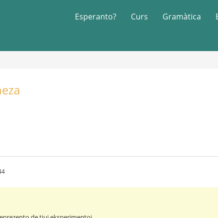
Esperanto?
Curs
Gramàtica
neza
44
eprezento de tiuj eksperimentoj ...