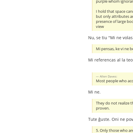
purple whom ignorant 
I hold that space can
but only attributes a
presence of large bod
view
Nu, se tiu "Mi ne volas
Mi pensas, ke vi ne be
Mi referencas al la teo
Allen Daves:
Most people who accep
Mi ne.
They do not realize 
proven.
Tute ĝuste. Oni ne pov
5. Only those who ar