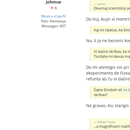
johmue
ustra:
6
Diversaj scientistoj 
Mostra el perfil
Do tiuj, kiujn vi montri
País: Alemanya
Missatges: 607
Kaj mi ripetas, ke Ei
Nu, li ja ne bezonis kon
Vi daŭre skribas, ke 
Tiurilate mi devas mal
Do mi atentigis vin pri 
eksperimento de Fizeau 
refutita aŭ ĉu vi daŭre
Ŝajne Einstein eĉ
ne 
skribas?
Ne gravas, kiu starigis
Nikola Tesla:
...a magnificent math