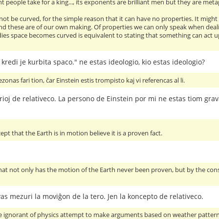
people take for a king..., its exponents are brilliant men but they are metaph
not be curved, for the simple reason that it can have no properties. It might
nd these are of our own making. Of properties we can only speak when dealing
ies space becomes curved is equivalent to stating that something can act up
 kredi je kurbita spaco." ne estas ideologio, kio estas ideologio?
zonas fari tion, ĉar Einstein estis trompisto kaj vi referencas al li.
rioj de relativeco. La persono de Einstein por mi ne estas tiom grav
t that the Earth is in motion believe it is a proven fact.
that not only has the motion of the Earth never been proven, but by the c
as mezuri la moviĝon de la tero. Jen la koncepto de relativeco.
e ignorant of physics attempt to make arguments based on weather patterns, 