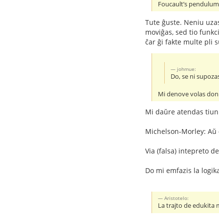
Foucault’s pendulums 
Tute ĝuste. Neniu uzas
moviĝas, sed tio funkci
ĉar ĝi fakte multe pli 
johmue:
Do, se ni supozas
Mi denove volas doni
Mi daŭre atendas tiu
Michelson-Morley: Aŭ
Via (falsa) intepreto d
Do mi emfazis la logik
Aristotelo:
La trajto de edukita 