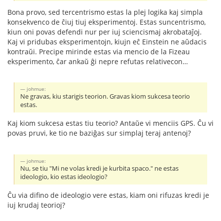
Bona provo, sed tercentrismo estas la plej logika kaj simpla
konsekvenco de ĉiuj tiuj eksperimentoj. Estas suncentrismo,
kiun oni povas defendi nur per iuj sciencismaj akrobataĵoj.
Kaj vi pridubas eksperimentojn, kiujn eĉ Einstein ne aŭdacis
kontraŭi. Precipe mirinde estas via mencio de la Fizeau
eksperimento, ĉar ankaŭ ĝi nepre refutas relativecon…
johmue:
Ne gravas, kiu starigis teorion. Gravas kiom sukcesa teorio
estas.
Kaj kiom sukcesa estas tiu teorio? Antaŭe vi menciis GPS. Ĉu vi
povas pruvi, ke tio ne baziĝas sur simplaj teraj antenoj?
johmue:
Nu, se tiu "Mi ne volas kredi je kurbita spaco." ne estas
ideologio, kio estas ideologio?
Ĉu via difino de ideologio vere estas, kiam oni rifuzas kredi je
iuj krudaj teorioj?