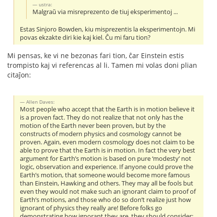
ustra:
Malgraŭ via misreprezento de tiuj eksperimentoj ...
Estas Sinjoro Bowden, kiu misprezentis la eksperimentojn. Mi
povas ekzakte diri kie kaj kiel. Ĉu mi faru tion?
Mi pensas, ke vi ne bezonas fari tion, ĉar Einstein estis
trompisto kaj vi referencas al li. Tamen mi volas doni plian
citaĵon:
Allen Daves:
Most people who accept that the Earth is in motion believe it
is a proven fact. They do not realize that not only has the
motion of the Earth never been proven, but by the
constructs of modern physics and cosmology cannot be
proven. Again, even modern cosmology does not claim to be
able to prove that the Earth is in motion. In fact the very best
argument for Earth’s motion is based on pure ‘modesty’ not
logic, observation and experience. If anyone could prove the
Earth’s motion, that someone would become more famous
than Einstein, Hawking and others. They may all be fools but
even they would not make such an ignorant claim to proof of
Earth’s motions, and those who do so don’t realize just how
ignorant of physics they really are! Before folks go
demonstrating how ignorant they are, they should consider: