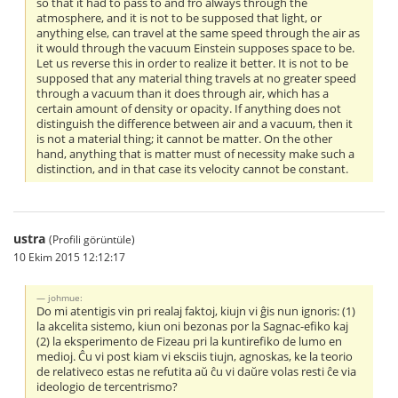
so that it had to pass to and fro always through the
atmosphere, and it is not to be supposed that light, or
anything else, can travel at the same speed through the air as
it would through the vacuum Einstein supposes space to be.
Let us reverse this in order to realize it better. It is not to be
supposed that any material thing travels at no greater speed
through a vacuum than it does through air, which has a
certain amount of density or opacity. If anything does not
distinguish the difference between air and a vacuum, then it
is not a material thing; it cannot be matter. On the other
hand, anything that is matter must of necessity make such a
distinction, and in that case its velocity cannot be constant.
ustra
(Profili görüntüle)
10 Ekim 2015 12:12:17
johmue:
Do mi atentigis vin pri realaj faktoj, kiujn vi ĝis nun ignoris: (1)
la akcelita sistemo, kiun oni bezonas por la Sagnac-efiko kaj
(2) la eksperimento de Fizeau pri la kuntirefiko de lumo en
medioj. Ĉu vi post kiam vi eksciis tiujn, agnoskas, ke la teorio
de relativeco estas ne refutita aŭ ĉu vi daŭre volas resti ĉe via
ideologio de tercentrismo?