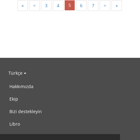
5
«
<
3
4
6
7
>
»
Türkçe
Hakkımızda
Ekip
Bizi destekleyin
Libro
Gizlilik Politikası