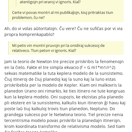
atentigojn pri eraroj vi ignoris. Kial?
Certe vi povas montri al mi publikaĵojn, kiuj pritraktas tiun
problemon, ĉu ne?
Ah, do vi volas aŭtoritatojn. Ĉu vere? Ĉu ne sufiĉas por vi via
propra komprenkapablo?
Mi petis vin montri pruvojn pri la onidiraj sukcesoj de
relativeco. Tiun peton vi ignoris. Kial?
Jam la teorio de Newton tre precize priskribis la fenomenojn
en la ĉielo. Fakte el tre simpla ekvacio (f = G m1*m1/r^2)
sekvas matematike la tuta keplera modelo de la sunsistemo.
Ĉiuj itineroj de ĉiuj planedoj kaj la suno kaj la luno estas
priskribebla per la modelo de Kepler. Kiam oni malkovris la
planedon Urano oni rimarkis, ke ties itinero ne tute kongruas
kun la keplera modelo. Oni supozis, ke ekzistas plia planedo
pli ekstere en la sunsistemo, kalkulis kiun itineron ĝi havu kaj
poste laŭ tiuj kalkuloj trovis tiun planedon, Neptuno. Do
grandega sukceso por le Netwtona teorio. Tiel precize nenia
tercentrisma modelo povas priskribi la planedajn itinerojn,
krom koordinata transformo de relativisma modelo. Sed tiam