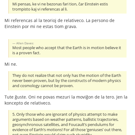
Mi pensas, ke vi ne bezonas fari tion, ĉar Einstein estis
trompisto kaj vi referencas al li.
Mi referencas al la teorioj de relativeco. La persono de
Einstein por mi ne estas tiom grava.
Allen Daves:
Most people who accept that the Earth is in motion believe it
is a proven fact.
Mi ne.
They do not realize that not only has the motion of the Earth
never been proven, but by the constructs of modern physics
and cosmology cannot be proven.
Tute ĝuste. Oni ne povas mezuri la moviĝon de la tero. Jen la
koncepto de relativeco.
5. Only those who are ignorant of physics attempt to make
arguments based on weather patterns, ballistic trajectories,
geosynchronous satellites, and Foucault’s pendulums for
evidence of Earth’s motions! For all those ‘geniuses’ out there,
not even Einstein would claim such stupidity.