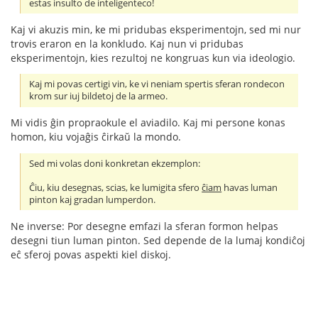
estas insulto de inteligenteco!
Kaj vi akuzis min, ke mi pridubas eksperimentojn, sed mi nur
trovis eraron en la konkludo. Kaj nun vi pridubas
eksperimentojn, kies rezultoj ne kongruas kun via ideologio.
Kaj mi povas certigi vin, ke vi neniam spertis sferan rondecon
krom sur iuj bildetoj de la armeo.
Mi vidis ĝin propraokule el aviadilo. Kaj mi persone konas
homon, kiu vojaĝis ĉirkaŭ la mondo.
Sed mi volas doni konkretan ekzemplon:
Ĉiu, kiu desegnas, scias, ke lumigita sfero
ĉiam
havas luman
pinton kaj gradan lumperdon.
Ne inverse: Por desegne emfazi la sferan formon helpas
desegni tiun luman pinton. Sed depende de la lumaj kondiĉoj
eĉ sferoj povas aspekti kiel diskoj.