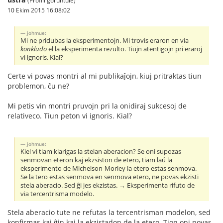
(Profili görüntüle)
10 Ekim 2015 16:08:02
johmue:
Mi ne pridubas la eksperimentojn. Mi trovis eraron en via
konkludo
el la eksperimenta rezulto. Tiujn atentigojn pri eraroj
vi ignoris. Kial?
Certe vi povas montri al mi publikaĵojn, kiuj pritraktas tiun
problemon, ĉu ne?
Mi petis vin montri pruvojn pri la onidiraj sukcesoj de
relativeco. Tiun peton vi ignoris. Kial?
johmue:
Kiel vi tiam klarigas la stelan aberacion? Se oni supozas
senmovan eteron kaj ekzsiston de etero, tiam laŭ la
eksperimento de Michelson-Morley la etero estas senmova.
Se la tero estas senmova en senmova etero, ne povas ekzisti
stela aberacio. Sed ĝi jes ekzistas. → Eksperimenta rifuto de
via tercentrisma modelo.
Stela aberacio tute ne refutas la tercentrisman modelon, sed
konfirmas kaj ĝin kaj la ekzistadon de la etero. Tion oni povas