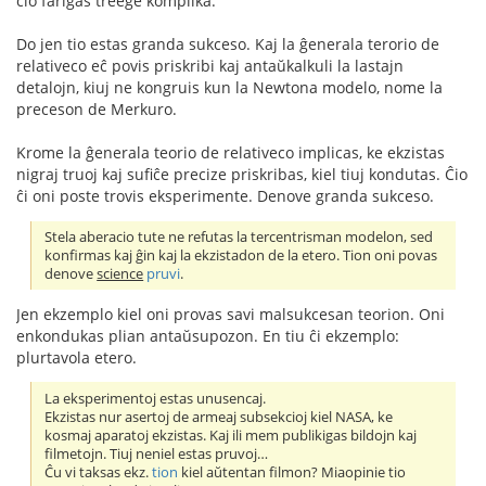
ĉio fariĝas treege komplika.
Do jen tio estas granda sukceso. Kaj la ĝenerala terorio de
relativeco eĉ povis priskribi kaj antaŭkalkuli la lastajn
detalojn, kiuj ne kongruis kun la Newtona modelo, nome la
preceson de Merkuro.
Krome la ĝenerala teorio de relativeco implicas, ke ekzistas
nigraj truoj kaj sufiĉe precize priskribas, kiel tiuj kondutas. Ĉio
ĉi oni poste trovis eksperimente. Denove granda sukceso.
Stela aberacio tute ne refutas la tercentrisman modelon, sed
konfirmas kaj ĝin kaj la ekzistadon de la etero. Tion oni povas
denove
science
pruvi
.
Jen ekzemplo kiel oni provas savi malsukcesan teorion. Oni
enkondukas plian antaŭsupozon. En tiu ĉi ekzemplo:
plurtavola etero.
La eksperimentoj estas unusencaj.
Ekzistas nur asertoj de armeaj subsekcioj kiel NASA, ke
kosmaj aparatoj ekzistas. Kaj ili mem publikigas bildojn kaj
filmetojn. Tiuj neniel estas pruvoj…
Ĉu vi taksas ekz.
tion
kiel aŭtentan filmon? Miaopinie tio