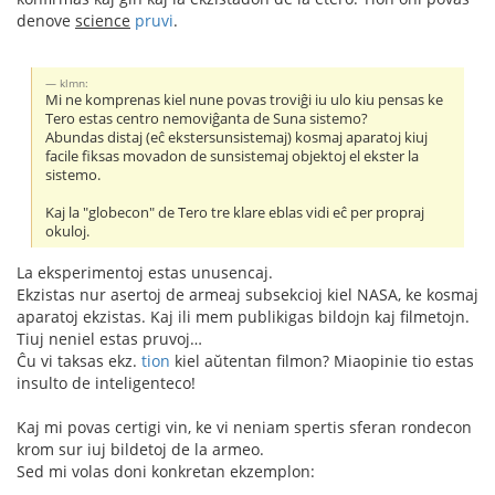
denove
science
pruvi
.
klmn:
Mi ne komprenas kiel nune povas troviĝi iu ulo kiu pensas ke
Tero estas centro nemoviĝanta de Suna sistemo?
Abundas distaj (eĉ ekstersunsistemaj) kosmaj aparatoj kiuj
facile fiksas movadon de sunsistemaj objektoj el ekster la
sistemo.
Kaj la "globecon" de Tero tre klare eblas vidi eĉ per propraj
okuloj.
La eksperimentoj estas unusencaj.
Ekzistas nur asertoj de armeaj subsekcioj kiel NASA, ke kosmaj
aparatoj ekzistas. Kaj ili mem publikigas bildojn kaj filmetojn.
Tiuj neniel estas pruvoj…
Ĉu vi taksas ekz.
tion
kiel aŭtentan filmon? Miaopinie tio estas
insulto de inteligenteco!
Kaj mi povas certigi vin, ke vi neniam spertis sferan rondecon
krom sur iuj bildetoj de la armeo.
Sed mi volas doni konkretan ekzemplon: