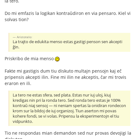
la tero.
Do mi emfazis la logikan kontraŭdiron en via pensaro. Kiel vi
solvas tion?
Aristotelo:
La trajto de edukita menso estas gastigi penson sen akcepti
ĝin.
Priskribo de mia menso
Fakte mi gastigis dum tiu diskuto multajn pensojn kaj eĉ
pripensis akcepti ilin. Fine mi ilin ne akceptis, ĉar mi trovis
eraron en ili.
La tero ne estas sfera, sed plata. Estas nur iuj uloj, kiuj
kredigas nin pri la ronda tero. Sed ronda tero estas je 100%
kontraŭ niaj sensoj — ni neniam spertas la onidiran rondecon
krom sur la bildoj de iuj organizoj. Tiun aserton mi povas
kohere fondi, se vi volas. Pripensu la eksperimentojn el tiu
vidpunkto.
Tio ne respondas mian demandon sed nur provas devojigi la