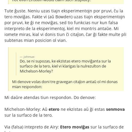
Tute ĝuste. Neniu uzas tiajn eksperimentojn por pruvi, ĉu la
tero moviĝas. Fakte vi (aŭ Bowden) uzas tiajn eksperimentojn
por pruvi, ke ĝi ne moviĝas, sed tio funkcias nur kun falsa
interpreto de la eksperimentoj, kiel mi montris antaŭe. Mi
iomete miras, kial vi donis tiun ĉi citaĵon, ĉar ĝi fakte multe pli
subtenas mian posicion ol vian.
johmue:
Do, se ni supozas, ke ekzistas etero moviĝanta sur la
surfaco de la tero, kiel vi klarigas la nulrezulton de
Michelson-Morley?
Mi denove volas doni tre gravegan citaĵon antaŭ ol mi donas
mian respondon:
Mi daŭre atendas tiun respondon. Do denove:
Michelson-Morley: Aŭ
etero
ne ekzistas aŭ ĝi estas
senmova
sur la surfaco de la tero.
Via (falsa) intepreto de Airy:
Etero moviĝas
sur la surfaco de