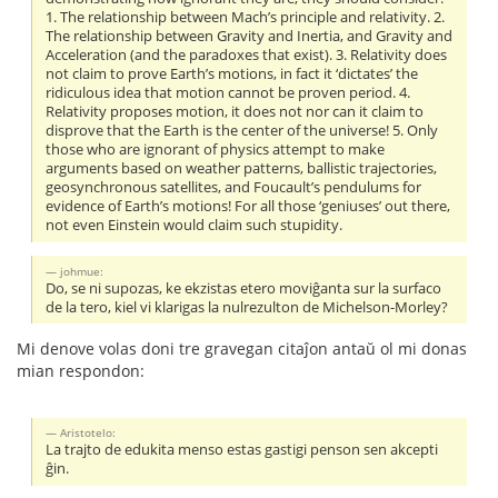
1. The relationship between Mach’s principle and relativity. 2.
The relationship between Gravity and Inertia, and Gravity and
Acceleration (and the paradoxes that exist). 3. Relativity does
not claim to prove Earth’s motions, in fact it ‘dictates’ the
ridiculous idea that motion cannot be proven period. 4.
Relativity proposes motion, it does not nor can it claim to
disprove that the Earth is the center of the universe! 5. Only
those who are ignorant of physics attempt to make
arguments based on weather patterns, ballistic trajectories,
geosynchronous satellites, and Foucault’s pendulums for
evidence of Earth’s motions! For all those ‘geniuses’ out there,
not even Einstein would claim such stupidity.
johmue:
Do, se ni supozas, ke ekzistas etero moviĝanta sur la surfaco
de la tero, kiel vi klarigas la nulrezulton de Michelson-Morley?
Mi denove volas doni tre gravegan citaĵon antaŭ ol mi donas
mian respondon:
Aristotelo:
La trajto de edukita menso estas gastigi penson sen akcepti
ĝin.