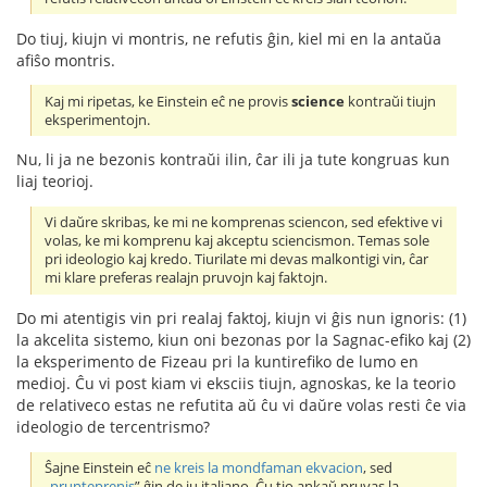
Do tiuj, kiujn vi montris, ne refutis ĝin, kiel mi en la antaŭa
afiŝo montris.
Kaj mi ripetas, ke Einstein eĉ ne provis
science
kontraŭi tiujn
eksperimentojn.
Nu, li ja ne bezonis kontraŭi ilin, ĉar ili ja tute kongruas kun
liaj teorioj.
Vi daŭre skribas, ke mi ne komprenas sciencon, sed efektive vi
volas, ke mi komprenu kaj akceptu sciencismon. Temas sole
pri ideologio kaj kredo. Tiurilate mi devas malkontigi vin, ĉar
mi klare preferas realajn pruvojn kaj faktojn.
Do mi atentigis vin pri realaj faktoj, kiujn vi ĝis nun ignoris: (1)
la akcelita sistemo, kiun oni bezonas por la Sagnac-efiko kaj (2)
la eksperimento de Fizeau pri la kuntirefiko de lumo en
medioj. Ĉu vi post kiam vi eksciis tiujn, agnoskas, ke la teorio
de relativeco estas ne refutita aŭ ĉu vi daŭre volas resti ĉe via
ideologio de tercentrismo?
Ŝajne Einstein eĉ
ne kreis la mondfaman ekvacion
, sed
„
prunteprenis
” ĝin de iu italiano. Ĉu tio ankaŭ pruvas la