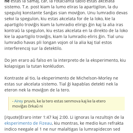
ne
estas la samaj, ĉar, la rotacianta tablo estas akcelata
sistemo. T.e. post kiam la lumo eliras la apartigilon, la du
speguloj konstante ŝanĝas sian moviĝon. Unu lumradio devas
sekvi la spegulon, kiu estas akcelata for de la loko, kie la
apartigilo troviĝis kiam la lumradio elirigs ĝin kaj la alia iras
kontraŭ la spegulon, kiu estas akcelata en la direkto de la loko
kie la apartigilo troviĝis, kiam la lumradio eliris ĝin. Tial unu
lumradio havas pli longan vojon ol la alia kaj tial estos
interferencoj sur la detektilo.
Do jen eraro aŭ falso en la interpreto de la eksperimento, kiu
kolapsigas la tutan konkludon.
Kontraste al tio, la eksperimento de Michelson-Morley ne
estas sur akcelata sistemo. Tial ĝi kapablas detekti nek la
eteron nek la moviĝon de la tero.
-
Airey
pruvis, ke la tero estas senmova kaj ke la etero
moviĝas ĉirkaŭ ni
[/quote]Eraro inter 1:47 kaj 2:00. Li ignoras la rezultojn de la
eksperimento de Fizeau
, kiu montras, ke medio kun refrakta
indico neegale al 1 ne nur malaltigas la lumrapidecon sed