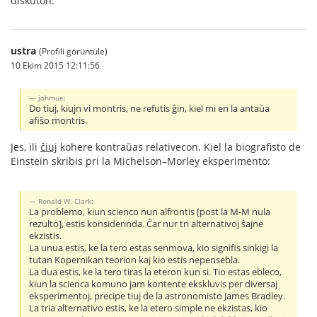
diskuton.
ustra
(Profili görüntüle)
10 Ekim 2015 12:11:56
johmue:
Do tiuj, kiujn vi montris, ne refutis ĝin, kiel mi en la antaŭa
afiŝo montris.
Jes, ili
ĉiuj
kohere kontraŭas relativecon. Kiel la biografisto de
Einstein skribis pri la Michelson–Morley eksperimento:
Ronald W. Clark:
La problemo, kiun scienco nun alfrontis [post la M-M nula
rezulto], estis konsiderinda. Ĉar nur tri alternativoj ŝajne
ekzistis.
La unua estis, ke la tero estas senmova, kio signifis sinkigi la
tutan Kopernikan teorion kaj kio estis nepensebla.
La dua estis, ke la tero tiras la eteron kun si. Tio estas ebleco,
kiun la scienca komuno jam kontente ekskluvis per diversaj
eksperimentoj, precipe tiuj de la astronomisto James Bradley.
La tria alternativo estis, ke la etero simple ne ekzistas, kio