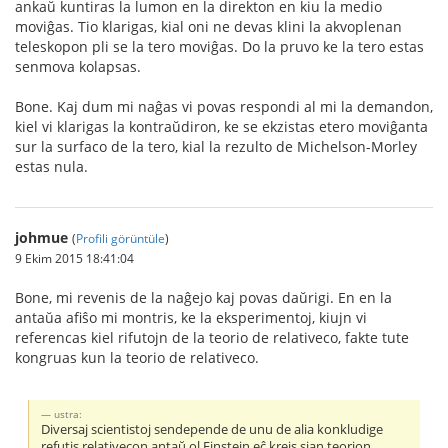
ankaŭ kuntiras la lumon en la direkton en kiu la medio
moviĝas. Tio klarigas, kial oni ne devas klini la akvoplenan
teleskopon pli se la tero moviĝas. Do la pruvo ke la tero estas
senmova kolapsas.
Bone. Kaj dum mi naĝas vi povas respondi al mi la demandon,
kiel vi klarigas la kontraŭdiron, ke se ekzistas etero moviĝanta
sur la surfaco de la tero, kial la rezulto de Michelson-Morley
estas nula.
johmue
(
Profili görüntüle
)
9 Ekim 2015 18:41:04
Bone, mi revenis de la naĝejo kaj povas daŭrigi. En en la
antaŭa afiŝo mi montris, ke la eksperimentoj, kiujn vi
referencas kiel rifutojn de la teorio de relativeco, fakte tute
kongruas kun la teorio de relativeco.
ustra:
Diversaj scientistoj sendepende de unu de alia konkludige
refutis relativecon antaŭ ol Einstein eĉ kreis sian teorion.