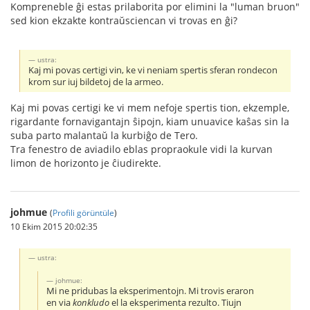
Kompreneble ĝi estas prilaborita por elimini la "luman bruon"
sed kion ekzakte kontraŭsciencan vi trovas en ĝi?
ustra:
Kaj mi povas certigi vin, ke vi neniam spertis sferan rondecon
krom sur iuj bildetoj de la armeo.
Kaj mi povas certigi ke vi mem nefoje spertis tion, ekzemple,
rigardante fornavigantajn ŝipojn, kiam unuavice kaŝas sin la
suba parto malantaŭ la kurbiĝo de Tero.
Tra fenestro de aviadilo eblas propraokule vidi la kurvan
limon de horizonto je ĉiudirekte.
johmue
(
Profili görüntüle
)
10 Ekim 2015 20:02:35
ustra:
johmue:
Mi ne pridubas la eksperimentojn. Mi trovis eraron
en via
konkludo
el la eksperimenta rezulto. Tiujn