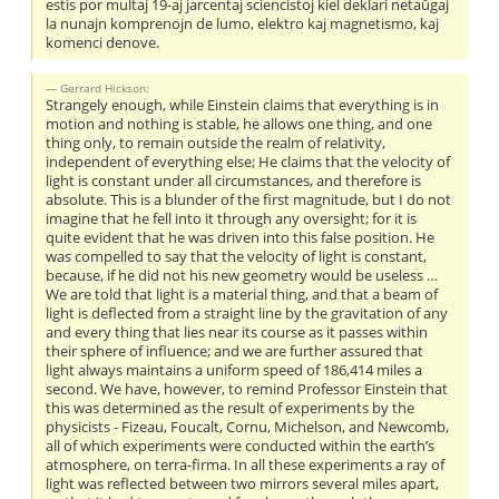
estis por multaj 19-aj jarcentaj sciencistoj kiel deklari netaŭgaj
la nunajn komprenojn de lumo, elektro kaj magnetismo, kaj
komenci denove.
Gerrard Hickson:
Strangely enough, while Einstein claims that everything is in
motion and nothing is stable, he allows one thing, and one
thing only, to remain outside the realm of relativity,
independent of everything else; He claims that the velocity of
light is constant under all circumstances, and therefore is
absolute. This is a blunder of the first magnitude, but I do not
imagine that he fell into it through any oversight; for it is
quite evident that he was driven into this false position. He
was compelled to say that the velocity of light is constant,
because, if he did not his new geometry would be useless …
We are told that light is a material thing, and that a beam of
light is deflected from a straight line by the gravitation of any
and every thing that lies near its course as it passes within
their sphere of influence; and we are further assured that
light always maintains a uniform speed of 186,414 miles a
second. We have, however, to remind Professor Einstein that
this was determined as the result of experiments by the
physicists - Fizeau, Foucalt, Cornu, Michelson, and Newcomb,
all of which experiments were conducted within the earth’s
atmosphere, on terra-firma. In all these experiments a ray of
light was reflected between two mirrors several miles apart,