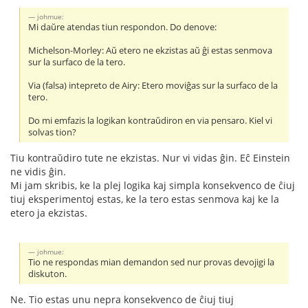
johmue:
Mi daŭre atendas tiun respondon. Do denove:
Michelson-Morley: Aŭ etero ne ekzistas aŭ ĝi estas senmova
sur la surfaco de la tero.
Via (falsa) intepreto de Airy: Etero moviĝas sur la surfaco de la
tero.
Do mi emfazis la logikan kontraŭdiron en via pensaro. Kiel vi
solvas tion?
Tiu kontraŭdiro tute ne ekzistas. Nur vi vidas ĝin. Eĉ Einstein
ne vidis ĝin.
Mi jam skribis, ke la plej logika kaj simpla konsekvenco de ĉiuj
tiuj eksperimentoj estas, ke la tero estas senmova kaj ke la
etero ja ekzistas.
johmue:
Tio ne respondas mian demandon sed nur provas devojigi la
diskuton.
Ne. Tio estas unu nepra konsekvenco de ĉiuj tiuj