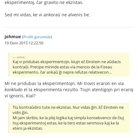
eksperimentoj, ĉar gravito ne ekzistas.
Sed mi vidas, ke vi ankoraŭ ne alvenis tie.
johmue
(
Profili görüntüle
)
10 Ekim 2015 12:22:50
ustra:
Kaj vi pridubas eksperimentojn, kiujn eĉ Einstein ne aŭdacis
kontraŭi. Precipe mirinde estas via mencio de la Fizeau
eksperimento, ĉar ankaŭ ĝi nepre refutas relativecon…
Mi ne pridubas la eksperimentojn. Mi trovis eraron en via
konkludo
el la eksperimenta rezulto. Tiujn atentigojn pri eraroj
vi ignoris. Kial?
Tiu kontraŭdiro tute ne ekzistas. Nur vidas ĝin. Eĉ Einstein ne
vidis ĝin.
Mi jam skribis, ke la plej logika kaj simpla konsekvenco de ĉiuj
tiuj eksperimentoj estas, ke la tero estas senmova kaj ke la
etero ja ekzistas.