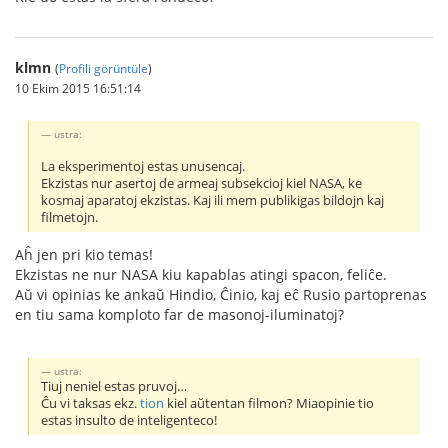
klmn
(
Profili görüntüle
)
10 Ekim 2015 16:51:14
ustra:
La eksperimentoj estas unusencaj.
Ekzistas nur asertoj de armeaj subsekcioj kiel NASA, ke
kosmaj aparatoj ekzistas. Kaj ili mem publikigas bildojn kaj
filmetojn.
Aĥ jen pri kio temas!
Ekzistas ne nur NASA kiu kapablas atingi spacon, feliĉe.
Aŭ vi opinias ke ankaŭ Hindio, Ĉinio, kaj eĉ Rusio partoprenas
en tiu sama komploto far de masonoj-iluminatoj?
ustra:
Tiuj neniel estas pruvoj…
Ĉu vi taksas ekz.
tion
kiel aŭtentan filmon? Miaopinie tio
estas insulto de inteligenteco!