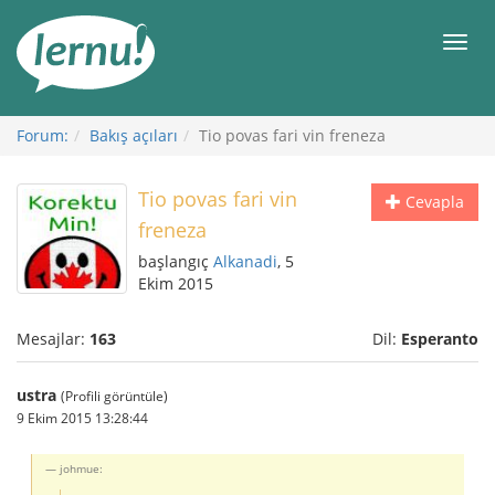
İçerik
Görüntüleme
Men
Forum:
Bakış açıları
Tio povas fari vin freneza
Tio povas fari vin
Cevapla
freneza
başlangıç
Alkanadi
, 5
Ekim 2015
Mesajlar:
163
Dil:
Esperanto
ustra
(Profili görüntüle)
9 Ekim 2015 13:28:44
johmue: