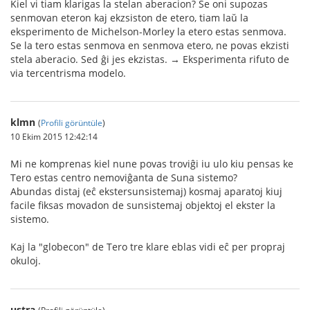
Kiel vi tiam klarigas la stelan aberacion? Se oni supozas
senmovan eteron kaj ekzsiston de etero, tiam laŭ la
eksperimento de Michelson-Morley la etero estas senmova.
Se la tero estas senmova en senmova etero, ne povas ekzisti
stela aberacio. Sed ĝi jes ekzistas. → Eksperimenta rifuto de
via tercentrisma modelo.
klmn
(
Profili görüntüle
)
10 Ekim 2015 12:42:14
Mi ne komprenas kiel nune povas troviĝi iu ulo kiu pensas ke
Tero estas centro nemoviĝanta de Suna sistemo?
Abundas distaj (eĉ ekstersunsistemaj) kosmaj aparatoj kiuj
facile fiksas movadon de sunsistemaj objektoj el ekster la
sistemo.
Kaj la "globecon" de Tero tre klare eblas vidi eĉ per propraj
okuloj.
ustra