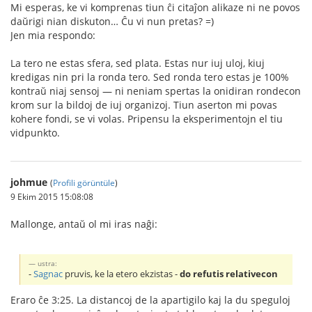
Mi esperas, ke vi komprenas tiun ĉi citaĵon alikaze ni ne povos
daŭrigi nian diskuton… Ĉu vi nun pretas? =)
Jen mia respondo:
La tero ne estas sfera, sed plata. Estas nur iuj uloj, kiuj
kredigas nin pri la ronda tero. Sed ronda tero estas je 100%
kontraŭ niaj sensoj — ni neniam spertas la onidiran rondecon
krom sur la bildoj de iuj organizoj. Tiun aserton mi povas
kohere fondi, se vi volas. Pripensu la eksperimentojn el tiu
vidpunkto.
johmue
(
Profili görüntüle
)
9 Ekim 2015 15:08:08
Mallonge, antaŭ ol mi iras naĝi:
ustra:
-
Sagnac
pruvis, ke la etero ekzistas -
do refutis relativecon
Eraro ĉe 3:25. La distancoj de la apartigilo kaj la du speguloj