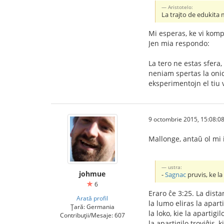
Aristotelo:
La trajto de edukita 
Mi esperas, ke vi komp
Jen mia respondo:
La tero ne estas sfera,
neniam spertas la onid
eksperimentojn el tiu 
9 octombrie 2015, 15:08:0
Mallonge, antaŭ ol mi 
ustra:
johmue
-
Sagnac
pruvis, ke la
6
Eraro ĉe 3:25. La dista
Arată profil
la lumo eliras la apar
Țară: Germania
la loko, kie la apartigi
Contribuții/Mesaje: 607
la apartigilo troviĝis, 