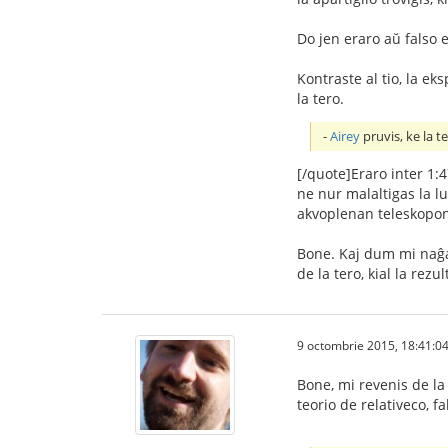
Do jen eraro aŭ falso 
Kontraste al tio, la e
la tero.
-
Airey
pruvis, ke la t
[/quote]Eraro inter 1:4
ne nur malaltigas la l
akvoplenan teleskopon 
Bone. Kaj dum mi naĝas
de la tero, kial la rez
9 octombrie 2015, 18:41:0
Bone, mi revenis de la 
teorio de relativeco, f