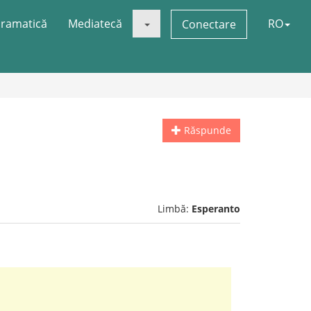
ramatică
Mediatecă
RO
Conectare
Răspunde
Limbă:
Esperanto