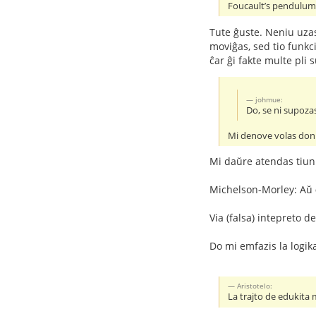
Foucault’s pendulums 
Tute ĝuste. Neniu uzas
moviĝas, sed tio funkci
ĉar ĝi fakte multe pli 
johmue:
Do, se ni supozas
Mi denove volas doni
Mi daŭre atendas tiu
Michelson-Morley: Aŭ
Via (falsa) intepreto d
Do mi emfazis la logik
Aristotelo:
La trajto de edukita 