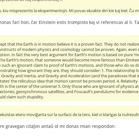
 kiu misprezentis la eksperimentojn. Mi povas ekzakte diri kie kaj kiel. Ĉu mi
onas fari tion, ĉar Einstein estis trompisto kaj vi referencas al li. 
t that the Earth is in motion believe it is a proven fact. They do not reali
onstructs of modern physics and cosmology cannot be proven. Again, even
motion. In fact the very best argument for Earth’s motion is based on pure ‘m
the Earth’s motion, that someone would become more famous than Einstein,
uch an ignorant claim to proof of Earth’s motions, and those who do so don’
strating how ignorant they are, they should consider: 1. The relationship be
Gravity and Inertia, and Gravity and Acceleration (and the paradoxes that exi
dictates’ the ridiculous idea that motion cannot be proven period. 4. Relativit
rth is the center of the universe! 5. Only those who are ignorant of physi
rajectories, geosynchronous satellites, and Foucault’s pendulums for evidence o
ld claim such stupidity.
 ekzistas etero moviĝanta sur la surfaco de la tero, kiel vi klarigas la nulrez
tre gravegan citaĵon antaŭ ol mi donas mian respondon: