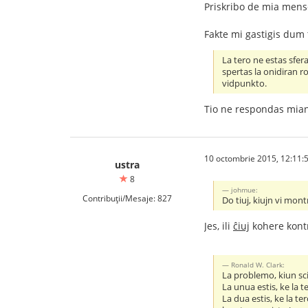
Priskribo de mia men
Fakte mi gastigis dum t
La tero ne estas sfera
spertas la onidiran r
vidpunkto.
Tio ne respondas mian
10 octombrie 2015, 12:11:
ustra
8
johmue:
Contribuții/Mesaje: 827
Do tiuj, kiujn vi mont
Jes, ili
ĉiuj
kohere kontr
Ronald W. Clark:
La problemo, kiun scie
La unua estis, ke la 
La dua estis, ke la t