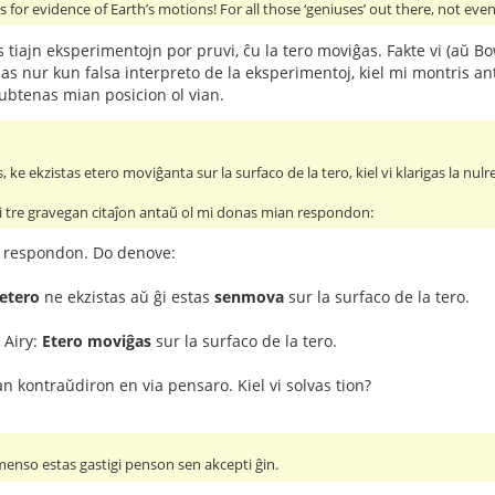
for evidence of Earth’s motions! For all those ‘geniuses’ out there, not even
 tiajn eksperimentojn por pruvi, ĉu la tero moviĝas. Fakte vi (aŭ B
as nur kun falsa interpreto de la eksperimentoj, kiel mi montris anta
subtenas mian posicion ol vian.
, ke ekzistas etero moviĝanta sur la surfaco de la tero, kiel vi klarigas la n
 tre gravegan citaĵon antaŭ ol mi donas mian respondon:
n respondon. Do denove:
etero
ne ekzistas aŭ ĝi estas
senmova
sur la surfaco de la tero.
e Airy:
Etero moviĝas
sur la surfaco de la tero.
an kontraŭdiron en via pensaro. Kiel vi solvas tion?
menso estas gastigi penson sen akcepti ĝin.