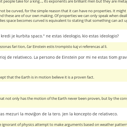
people take for a king..., its exponents are brilliant men but they are metaph
not be curved, for the simple reason that it can have no properties. It might
nd these are of our own making. Of properties we can only speak when dealing
ies space becomes curved is equivalent to stating that something can act up
 kredi je kurbita spaco." ne estas ideologio, kio estas ideologio?
zonas fari tion, ĉar Einstein estis trompisto kaj vi referencas al li.
rioj de relativeco. La persono de Einstein por mi ne estas tiom grav
t that the Earth is in motion believe it is a proven fact.
that not only has the motion of the Earth never been proven, but by the c
as mezuri la moviĝon de la tero. Jen la koncepto de relativeco.
e ignorant of physics attempt to make arguments based on weather patterns, 