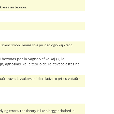
kreis sian teorion.
 sciencismon. Temas sole pri ideologio kaj kredo.
ni bezonas por la Sagnac-efiko kaj (2) la
jn, agnoskas, ke la teorio de relativeco estas ne
ankaŭ pruvas la „sukceson” de relativeco pri kiu vi daŭre
ying errors. The theory is like a beggar clothed in