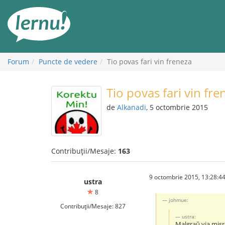
Mergi
la
conținut
Forum
Puncte de vedere
Tio povas fari vin freneza
Tio povas fari vin fre
de
Alkanadi
, 5 octombrie 2015
Contribuții/Mesaje:
163
9 octombrie 2015, 13:28:4
ustra
8
johmue:
Contribuții/Mesaje: 827
ustra:
Malgraŭ via misr