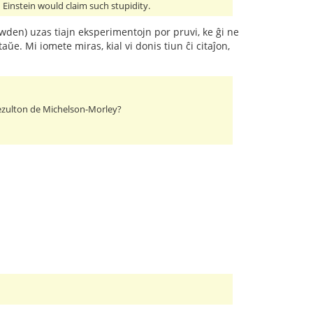
 Einstein would claim such stupidity.
owden) uzas tiajn eksperimentojn por pruvi, ke ĝi ne
ŭe. Mi iomete miras, kial vi donis tiun ĉi citaĵon,
ulrezulton de Michelson-Morley?