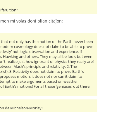
 faru tion?
Tamen mi volas doni plian citaĵon:
ze that not only has the motion of the Earth never been
 modern cosmology does not claim to be able to prove
odesty’ not logic, observation and experience. If
 Hawking and others. They may all be fools but even
t realize just how ignorant of physics they really are!
tween Mach’s principle and relativity. 2. The
st). 3. Relativity does not claim to prove Earth’s
y proposes motion, it does not nor can it claim to
cs attempt to make arguments based on weather
f Earth’s motions! For all those ‘geniuses’ out there,
ulton de Michelson-Morley?