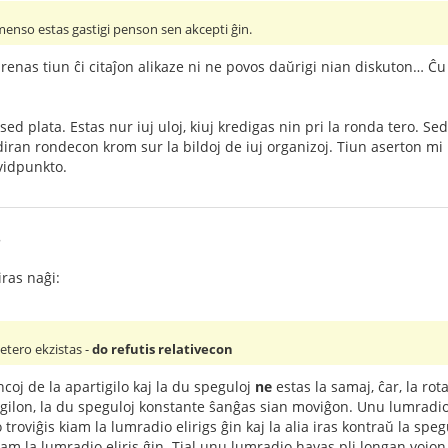
menso estas gastigi penson sen akcepti ĝin.
renas tiun ĉi citaĵon alikaze ni ne povos daŭrigi nian diskuton… Ĉu 
 sed plata. Estas nur iuj uloj, kiuj kredigas nin pri la ronda tero. 
iran rondecon krom sur la bildoj de iuj organizoj. Tiun aserton mi p
vidpunkto.
8
iras naĝi:
 etero ekzistas -
do refutis relativecon
ncoj de la apartigilo kaj la du speguloj
ne
estas la samaj, ĉar, la rot
tigilon, la du speguloj konstante ŝanĝas sian moviĝon. Unu lumradio
lo troviĝis kiam la lumradio elirigs ĝin kaj la alia iras kontraŭ la spe
kiam la lumradio eliris ĝin. Tial unu lumradio havas pli longan vojon o