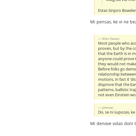
Estas Sinjoro Bowden,
Mi pensas, ke vi ne bez
Allen Daves:
Most people who accep
proven, but by the c
that the Earth is in 
anyone could prove 
they would not make s
Before folks go demon
relationship between 
motions, in fact it ‘
disprove that the Ea
patterns, ballistic t
not even Einstein wou
johmue:
Do, se ni supozas, ke
Mi denove volas doni 