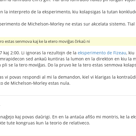
en la interpreto de la eksperimento, kiu kolapsigas la tutan konklud
ksperimento de Michelson-Morley ne estas sur akcelata sistemo. Tial
ero estas senmova kaj ke la etero moviĝas ĉirkaŭ ni
7 kaj 2:00. Li ignoras la rezultojn de la
eksperimento de Fizeau
, ki
umrapidecon sed ankaŭ kuntiras la lumon en la direkton en kiu la med
pli se la tero moviĝas. Do la pruvo ke la tero estas senmova kolap
 vi povas respondi al mi la demandon, kiel vi klarigas la kontraŭdi
ulto de Michelson-Morley estas nula.
4
naĝejo kaj povas daŭrigi. En en la antaŭa afiŝo mi montris, ke la eks
akte tute kongruas kun la teorio de relativeco.