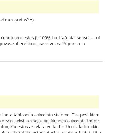
vi nun pretas? =)
Sed ronda tero estas je 100% kontraŭ niaj sensoj — ni
ovas kohere fondi, se vi volas. Pripensu la
acianta tablo estas akcelata sistemo. T.e. post kiam
 devas sekvi la spegulon, kiu estas akcelata for de
gulon, kiu estas akcelata en la direkto de la loko kie
l la alia kaj tial estos interferencoj sur la detektilo.