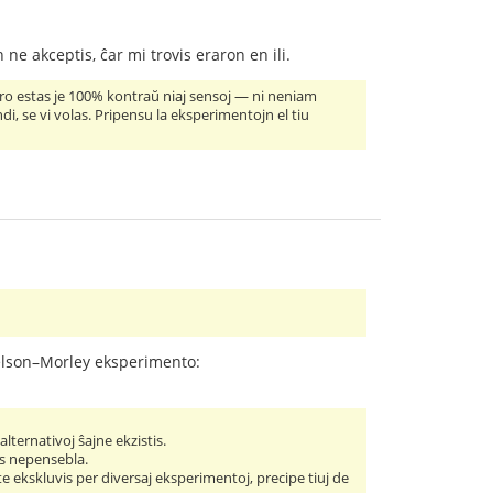
 ne akceptis, ĉar mi trovis eraron en ili.
 tero estas je 100% kontraŭ niaj sensoj — ni neniam
i, se vi volas. Pripensu la eksperimentojn el tiu
chelson–Morley eksperimento:
lternativoj ŝajne ekzistis.
tis nepensebla.
te ekskluvis per diversaj eksperimentoj, precipe tiuj de