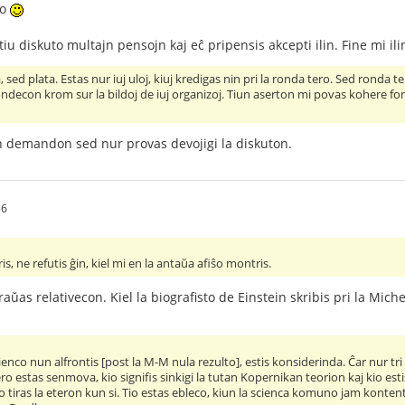
so
iu diskuto multajn pensojn kaj eĉ pripensis akcepti ilin. Fine mi ilin
, sed plata. Estas nur iuj uloj, kiuj kredigas nin pri la ronda tero. Sed ronda
ondecon krom sur la bildoj de iuj organizoj. Tiun aserton mi povas kohere fond
 demandon sed nur provas devojigi la diskuton.
56
ris, ne refutis ĝin, kiel mi en la antaŭa afiŝo montris.
aŭas relativecon. Kiel la biografisto de Einstein skribis pri la Mi
nco nun alfrontis [post la M-M nula rezulto], estis konsiderinda. Ĉar nur tri a
tero estas senmova, kio signifis sinkigi la tutan Kopernikan teorion kaj kio es
ero tiras la eteron kun si. Tio estas ebleco, kiun la scienca komuno jam konten