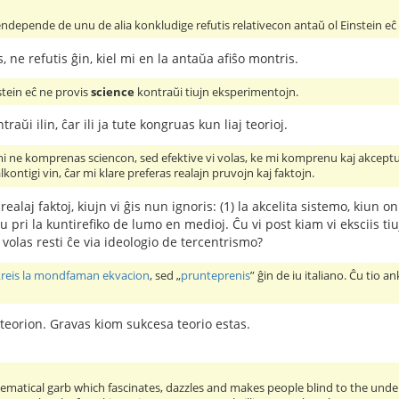
sendepende de unu de alia konkludige refutis relativecon antaŭ ol Einstein eĉ 
s, ne refutis ĝin, kiel mi en la antaŭa afiŝo montris.
nstein eĉ ne provis
science
kontraŭi tiujn eksperimentojn.
traŭi ilin, ĉar ili ja tute kongruas kun liaj teorioj.
mi ne komprenas sciencon, sed efektive vi volas, ke mi komprenu kaj akceptu
kontigi vin, ĉar mi klare preferas realajn pruvojn kaj faktojn.
realaj faktoj, kiujn vi ĝis nun ignoris: (1) la akcelita sistemo, kiun o
pri la kuntirefiko de lumo en medioj. Ĉu vi post kiam vi eksciis tiu
 volas resti ĉe via ideologio de tercentrismo?
kreis la mondfaman ekvacion
, sed „
prunteprenis
” ĝin de iu italiano. Ĉu tio 
 teorion. Gravas kiom sukcesa teorio estas.
ematical garb which fascinates, dazzles and makes people blind to the underl