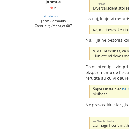
johmue
ustra:
6
Diversaj scientistoj 
Arată profil
Do tiuj, kiujn vi montri
Țară: Germania
Contribuții/Mesaje: 607
Kaj mi ripetas, ke Ei
Nu, li ja ne bezonis kon
Vi daŭre skribas, ke 
Tiurilate mi devas mal
Do mi atentigis vin pri 
eksperimento de Fizeau 
refutita aŭ ĉu vi daŭre
Ŝajne Einstein eĉ
ne 
skribas?
Ne gravas, kiu starigis
Nikola Tesla:
...a magnificent math