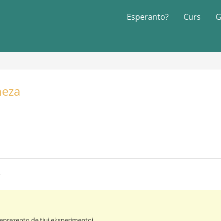
Esperanto?
Curs
G
neza
4
eprezento de tiuj eksperimentoj ...