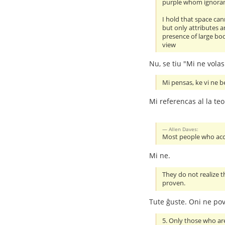
purple whom ignorant 
I hold that space can
but only attributes a
presence of large bod
view
Nu, se tiu "Mi ne volas
Mi pensas, ke vi ne be
Mi referencas al la teo
Allen Daves:
Most people who accep
Mi ne.
They do not realize 
proven.
Tute ĝuste. Oni ne pov
5. Only those who ar