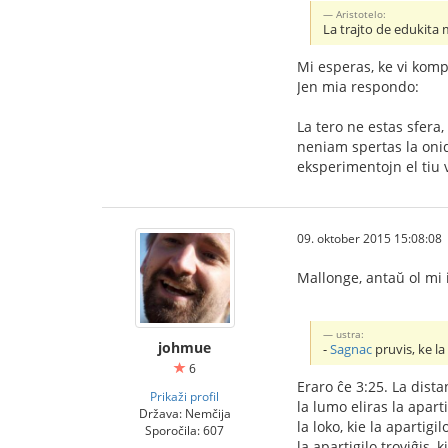
Aristotelo:
La trajto de edukita 
Mi esperas, ke vi komp
Jen mia respondo:
La tero ne estas sfera,
neniam spertas la onid
eksperimentojn el tiu 
09. oktober 2015 15:08:08
Mallonge, antaŭ ol mi 
ustra:
johmue
-
Sagnac
pruvis, ke la
6
Eraro ĉe 3:25. La dista
Prikaži profil
la lumo eliras la apar
Država: Nemčija
la loko, kie la apartigi
Sporočila: 607
la apartigilo troviĝis, 