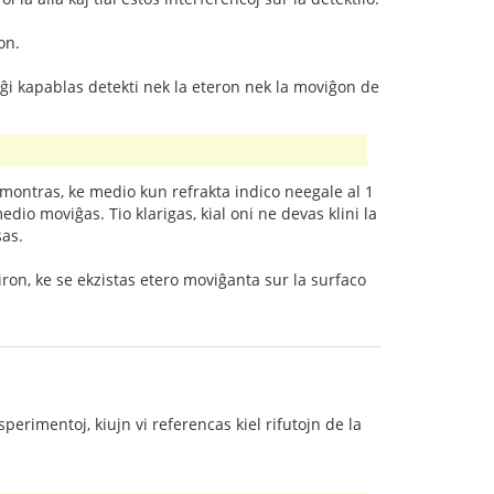
on.
 ĝi kapablas detekti nek la eteron nek la moviĝon de
u montras, ke medio kun refrakta indico neegale al 1
io moviĝas. Tio klarigas, kial oni ne devas klini la
sas.
ron, ke se ekzistas etero moviĝanta sur la surfaco
perimentoj, kiujn vi referencas kiel rifutojn de la