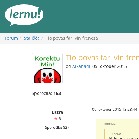
K
vsebini
Forum
Stališča
Tio povas fari vin freneza
Tio povas fari vin fre
od
Alkanadi
, 05. oktober 2015
Sporočila:
163
09. oktober 2015 13:28:44
ustra
8
johmue:
Sporočila: 827
ustra:
Malgraŭ via misr