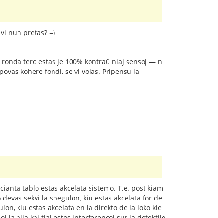
vi nun pretas? =)
Sed ronda tero estas je 100% kontraŭ niaj sensoj — ni
ovas kohere fondi, se vi volas. Pripensu la
acianta tablo estas akcelata sistemo. T.e. post kiam
 devas sekvi la spegulon, kiu estas akcelata for de
gulon, kiu estas akcelata en la direkto de la loko kie
l la alia kaj tial estos interferencoj sur la detektilo.