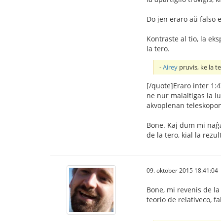
Do jen eraro aŭ falso 
Kontraste al tio, la e
la tero.
-
Airey
pruvis, ke la t
[/quote]Eraro inter 1:4
ne nur malaltigas la l
akvoplenan teleskopon 
Bone. Kaj dum mi naĝas
de la tero, kial la rez
09. oktober 2015 18:41:04
Bone, mi revenis de la 
teorio de relativeco, f