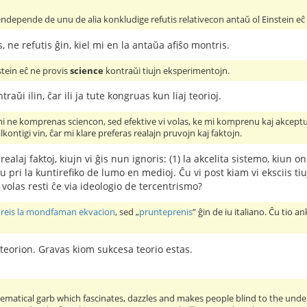
sendepende de unu de alia konkludige refutis relativecon antaŭ ol Einstein eĉ 
s, ne refutis ĝin, kiel mi en la antaŭa afiŝo montris.
nstein eĉ ne provis
science
kontraŭi tiujn eksperimentojn.
traŭi ilin, ĉar ili ja tute kongruas kun liaj teorioj.
mi ne komprenas sciencon, sed efektive vi volas, ke mi komprenu kaj akceptu
kontigi vin, ĉar mi klare preferas realajn pruvojn kaj faktojn.
realaj faktoj, kiujn vi ĝis nun ignoris: (1) la akcelita sistemo, kiun o
pri la kuntirefiko de lumo en medioj. Ĉu vi post kiam vi eksciis tiu
 volas resti ĉe via ideologio de tercentrismo?
kreis la mondfaman ekvacion
, sed „
prunteprenis
” ĝin de iu italiano. Ĉu tio 
 teorion. Gravas kiom sukcesa teorio estas.
ematical garb which fascinates, dazzles and makes people blind to the underl