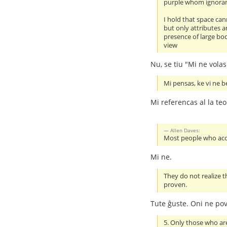
purple whom ignorant 
I hold that space can
but only attributes a
presence of large bod
view
Nu, se tiu "Mi ne volas
Mi pensas, ke vi ne be
Mi referencas al la teo
Allen Daves:
Most people who accep
Mi ne.
They do not realize 
proven.
Tute ĝuste. Oni ne pov
5. Only those who ar