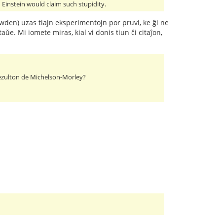
 Einstein would claim such stupidity.
owden) uzas tiajn eksperimentojn por pruvi, ke ĝi ne
ŭe. Mi iomete miras, kial vi donis tiun ĉi citaĵon,
ulrezulton de Michelson-Morley?