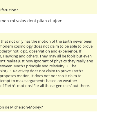
 faru tion?
Tamen mi volas doni plian citaĵon:
ze that not only has the motion of the Earth never been
 modern cosmology does not claim to be able to prove
odesty’ not logic, observation and experience. If
 Hawking and others. They may all be fools but even
t realize just how ignorant of physics they really are!
tween Mach’s principle and relativity. 2. The
st). 3. Relativity does not claim to prove Earth’s
y proposes motion, it does not nor can it claim to
cs attempt to make arguments based on weather
f Earth’s motions! For all those ‘geniuses’ out there,
ulton de Michelson-Morley?