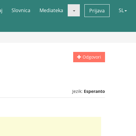
aj
Slovnica
Mediateka
SL
Prijava
Odgovori
Jezik:
Esperanto