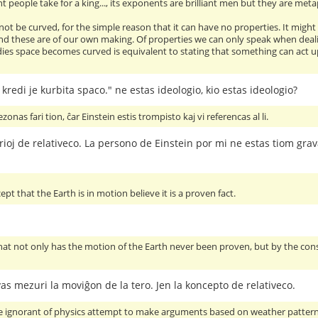
people take for a king..., its exponents are brilliant men but they are metaph
not be curved, for the simple reason that it can have no properties. It might
nd these are of our own making. Of properties we can only speak when dealing
ies space becomes curved is equivalent to stating that something can act up
 kredi je kurbita spaco." ne estas ideologio, kio estas ideologio?
zonas fari tion, ĉar Einstein estis trompisto kaj vi referencas al li.
rioj de relativeco. La persono de Einstein por mi ne estas tiom grav
t that the Earth is in motion believe it is a proven fact.
that not only has the motion of the Earth never been proven, but by the c
as mezuri la moviĝon de la tero. Jen la koncepto de relativeco.
e ignorant of physics attempt to make arguments based on weather patterns, 