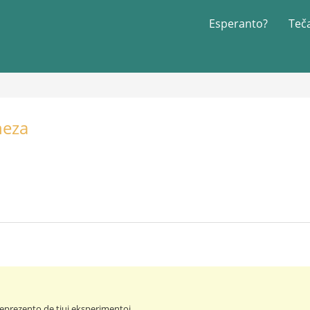
Esperanto?
Teč
neza
eprezento de tiuj eksperimentoj ...