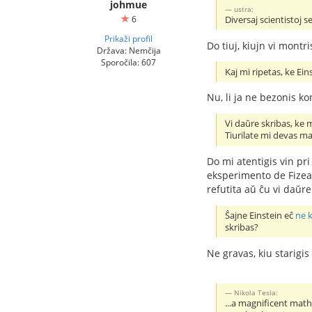
johmue
ustra:
6
Diversaj scientistoj 
Prikaži profil
Do tiuj, kiujn vi montri
Država: Nemčija
Sporočila: 607
Kaj mi ripetas, ke Ei
Nu, li ja ne bezonis kon
Vi daŭre skribas, ke 
Tiurilate mi devas mal
Do mi atentigis vin pri 
eksperimento de Fizeau 
refutita aŭ ĉu vi daŭre
Ŝajne Einstein eĉ
ne 
skribas?
Ne gravas, kiu starigis
Nikola Tesla:
...a magnificent math