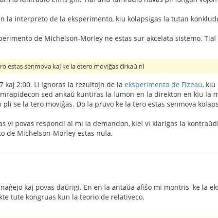
en la interpreto de la eksperimento, kiu kolapsigas la tutan konklud
ksperimento de Michelson-Morley ne estas sur akcelata sistemo. Tial
ero estas senmova kaj ke la etero moviĝas ĉirkaŭ ni
7 kaj 2:00. Li ignoras la rezultojn de la
eksperimento de Fizeau
, ki
umrapidecon sed ankaŭ kuntiras la lumon en la direkton en kiu la med
pli se la tero moviĝas. Do la pruvo ke la tero estas senmova kolap
 vi povas respondi al mi la demandon, kiel vi klarigas la kontraŭdi
ulto de Michelson-Morley estas nula.
naĝejo kaj povas daŭrigi. En en la antaŭa afiŝo mi montris, ke la eks
akte tute kongruas kun la teorio de relativeco.