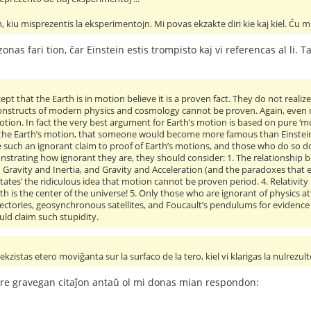
 kiu misprezentis la eksperimentojn. Mi povas ekzakte diri kie kaj kiel. Ĉu mi
onas fari tion, ĉar Einstein estis trompisto kaj vi referencas al li. 
t that the Earth is in motion believe it is a proven fact. They do not reali
onstructs of modern physics and cosmology cannot be proven. Again, even
motion. In fact the very best argument for Earth’s motion is based on pure ‘m
the Earth’s motion, that someone would become more famous than Einstein,
uch an ignorant claim to proof of Earth’s motions, and those who do so don’
strating how ignorant they are, they should consider: 1. The relationship be
Gravity and Inertia, and Gravity and Acceleration (and the paradoxes that exi
dictates’ the ridiculous idea that motion cannot be proven period. 4. Relativit
rth is the center of the universe! 5. Only those who are ignorant of physi
rajectories, geosynchronous satellites, and Foucault’s pendulums for evidence o
ld claim such stupidity.
 ekzistas etero moviĝanta sur la surfaco de la tero, kiel vi klarigas la nulrez
tre gravegan citaĵon antaŭ ol mi donas mian respondon: