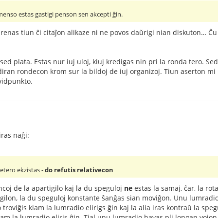
menso estas gastigi penson sen akcepti ĝin.
renas tiun ĉi citaĵon alikaze ni ne povos daŭrigi nian diskuton… Ĉu 
 sed plata. Estas nur iuj uloj, kiuj kredigas nin pri la ronda tero. 
iran rondecon krom sur la bildoj de iuj organizoj. Tiun aserton mi p
vidpunkto.
iras naĝi:
 etero ekzistas -
do refutis relativecon
ncoj de la apartigilo kaj la du speguloj
ne
estas la samaj, ĉar, la rot
tigilon, la du speguloj konstante ŝanĝas sian moviĝon. Unu lumradio
lo troviĝis kiam la lumradio elirigs ĝin kaj la alia iras kontraŭ la spe
kiam la lumradio eliris ĝin. Tial unu lumradio havas pli longan vojon o