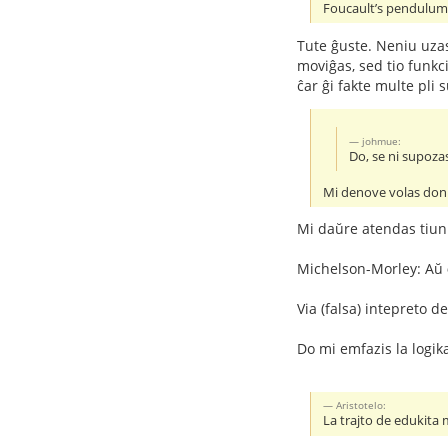
Foucault’s pendulums 
Tute ĝuste. Neniu uzas
moviĝas, sed tio funkci
ĉar ĝi fakte multe pli 
johmue:
Do, se ni supozas
Mi denove volas doni
Mi daŭre atendas tiu
Michelson-Morley: Aŭ
Via (falsa) intepreto d
Do mi emfazis la logik
Aristotelo:
La trajto de edukita 