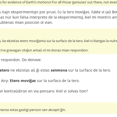
for evidence of Earth’s motions! For all those ‘geniuses’ out there, not even
 tiajn eksperimentojn por pruvi, ĉu la tero moviĝas. Fakte vi (aŭ B
as nur kun falsa interpreto de la eksperimentoj, kiel mi montris anta
subtenas mian posicion ol vian.
, ke ekzistas etero moviĝanta sur la surfaco de la tero, kiel vi klarigas la n
 tre gravegan citaĵon antaŭ ol mi donas mian respondon:
n respondon. Do denove:
etero
ne ekzistas aŭ ĝi estas
senmova
sur la surfaco de la tero.
e Airy:
Etero moviĝas
sur la surfaco de la tero.
an kontraŭdiron en via pensaro. Kiel vi solvas tion?
menso estas gastigi penson sen akcepti ĝin.