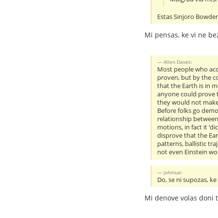
Estas Sinjoro Bowden,
Mi pensas, ke vi ne bez
Allen Daves:
Most people who accep
proven, but by the c
that the Earth is in 
anyone could prove 
they would not make s
Before folks go demon
relationship between 
motions, in fact it ‘
disprove that the Ea
patterns, ballistic t
not even Einstein wou
johmue:
Do, se ni supozas, ke
Mi denove volas doni 