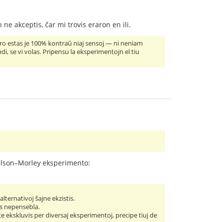
 ne akceptis, ĉar mi trovis eraron en ili.
 tero estas je 100% kontraŭ niaj sensoj — ni neniam
i, se vi volas. Pripensu la eksperimentojn el tiu
chelson–Morley eksperimento:
lternativoj ŝajne ekzistis.
tis nepensebla.
te ekskluvis per diversaj eksperimentoj, precipe tiuj de