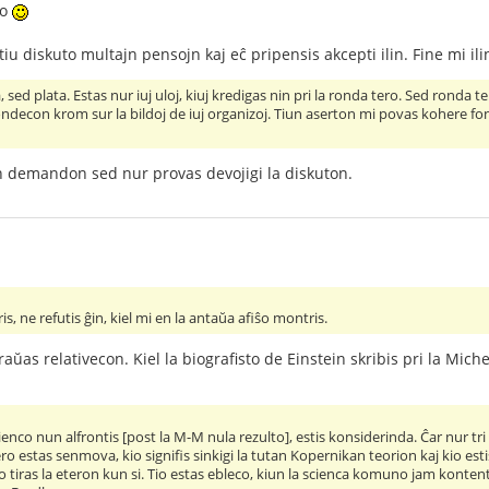
so
iu diskuto multajn pensojn kaj eĉ pripensis akcepti ilin. Fine mi ilin
, sed plata. Estas nur iuj uloj, kiuj kredigas nin pri la ronda tero. Sed ronda
ondecon krom sur la bildoj de iuj organizoj. Tiun aserton mi povas kohere fond
 demandon sed nur provas devojigi la diskuton.
ris, ne refutis ĝin, kiel mi en la antaŭa afiŝo montris.
aŭas relativecon. Kiel la biografisto de Einstein skribis pri la Mi
nco nun alfrontis [post la M-M nula rezulto], estis konsiderinda. Ĉar nur tri a
tero estas senmova, kio signifis sinkigi la tutan Kopernikan teorion kaj kio es
ero tiras la eteron kun si. Tio estas ebleco, kiun la scienca komuno jam konten