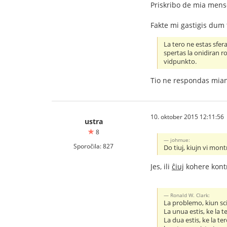
Priskribo de mia men
Fakte mi gastigis dum t
La tero ne estas sfera
spertas la onidiran r
vidpunkto.
Tio ne respondas mian
10. oktober 2015 12:11:56
ustra
8
johmue:
Sporočila: 827
Do tiuj, kiujn vi mont
Jes, ili
ĉiuj
kohere kontr
Ronald W. Clark:
La problemo, kiun scie
La unua estis, ke la 
La dua estis, ke la t