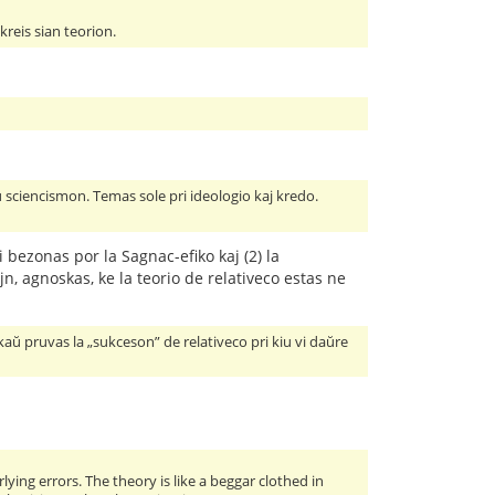
kreis sian teorion.
 sciencismon. Temas sole pri ideologio kaj kredo.
ni bezonas por la Sagnac-efiko kaj (2) la
jn, agnoskas, ke la teorio de relativeco estas ne
ankaŭ pruvas la „sukceson” de relativeco pri kiu vi daŭre
ying errors. The theory is like a beggar clothed in