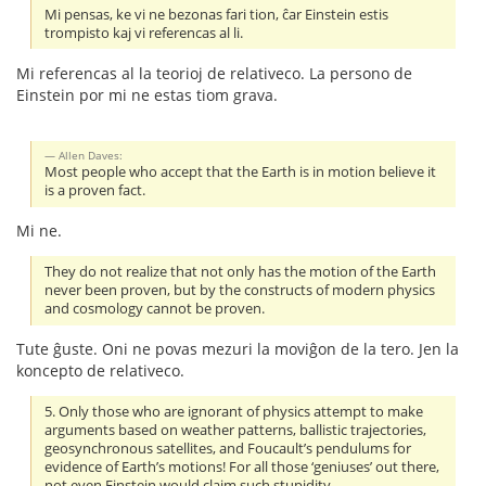
Mi pensas, ke vi ne bezonas fari tion, ĉar Einstein estis
trompisto kaj vi referencas al li.
Mi referencas al la teorioj de relativeco. La persono de
Einstein por mi ne estas tiom grava.
Allen Daves:
Most people who accept that the Earth is in motion believe it
is a proven fact.
Mi ne.
They do not realize that not only has the motion of the Earth
never been proven, but by the constructs of modern physics
and cosmology cannot be proven.
Tute ĝuste. Oni ne povas mezuri la moviĝon de la tero. Jen la
koncepto de relativeco.
5. Only those who are ignorant of physics attempt to make
arguments based on weather patterns, ballistic trajectories,
geosynchronous satellites, and Foucault’s pendulums for
evidence of Earth’s motions! For all those ‘geniuses’ out there,
not even Einstein would claim such stupidity.