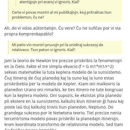
atentigojn pri eraroj vi ignoris. Kial?
Certe vi povas montri al mi publikaĵojn, kiuj pritraktas tiun
problemon, ĉu ne?
Ah, do vi volas aŭtoritatojn. Ĉu vere? Ĉu ne sufiĉas por vi via
propra komprenkapablo?
Mi petis vin montri pruvojn pri la onidiraj sukcesoj de
relativeco. Tiun peton vi ignoris. Kial?
Jam la teorio de Newton tre precize priskribis la fenomenojn
en la ĉielo. Fakte el tre simpla ekvacio (f = G m1*m1/r^2)
sekvas matematike la tuta keplera modelo de la sunsistemo.
Ĉiuj itineroj de ĉiuj planedoj kaj la suno kaj la luno estas
priskribebla per la modelo de Kepler. Kiam oni malkovris la
planedon Urano oni rimarkis, ke ties itinero ne tute kongruas
kun la keplera modelo. Oni supozis, ke ekzistas plia planedo
pli ekstere en la sunsistemo, kalkulis kiun itineron ĝi havu kaj
poste laŭ tiuj kalkuloj trovis tiun planedon, Neptuno. Do
grandega sukceso por le Netwtona teorio. Tiel precize nenia
tercentrisma modelo povas priskribi la planedajn itinerojn,
krom koordinata transformo de relativisma modelo. Sed tiam