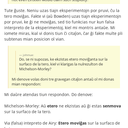
Tute ĝuste. Neniu uzas tiajn eksperimentojn por pruvi, ĉu la
tero moviĝas. Fakte vi (aŭ Bowden) uzas tiajn eksperimentojn
por pruvi, ke ĝi ne moviĝas, sed tio funkcias nur kun falsa
interpreto de la eksperimentoj, kiel mi montris antaŭe. Mi
iomete miras, kial vi donis tiun ĉi citaĵon, ĉar ĝi fakte multe pli
subtenas mian posicion ol vian.
johmue:
Do, se ni supozas, ke ekzistas etero moviĝanta sur la
surfaco de la tero, kiel vi klarigas la nulrezulton de
Michelson-Morley?
Mi denove volas doni tre gravegan citaĵon antaŭ ol mi donas
mian respondon:
Mi daŭre atendas tiun respondon. Do denove:
Michelson-Morley: Aŭ
etero
ne ekzistas aŭ ĝi estas
senmova
sur la surfaco de la tero.
Via (falsa) intepreto de Airy:
Etero moviĝas
sur la surfaco de