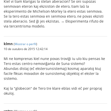
Kiel vi tiam klarigas la stelan aberacion? Se oni supozas
senmovan eteron kaj ekzsiston de etero, tiam laŭ la
eksperimento de Michelson-Morley la etero estas senmova.
Se la tero estas senmova en senmova etero, ne povas ekzisti
stela aberacio. Sed ĝi jes ekzistas. → Eksperimenta rifuto de
via tercentrisma modelo.
klmn
(
Mostrar o perfil
)
10 de outubro de 2015 12:42:14
Mi ne komprenas kiel nune povas troviĝi iu ulo kiu pensas ke
Tero estas centro nemoviĝanta de Suna sistemo?
Abundas distaj (eĉ ekstersunsistemaj) kosmaj aparatoj kiuj
facile fiksas movadon de sunsistemaj objektoj el ekster la
sistemo.
Kaj la "globecon" de Tero tre klare eblas vidi eĉ per propraj
okuloj.
ustra