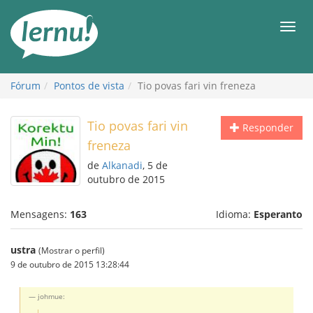
Ir
ao
Men
conteúdo
Fórum
Pontos de vista
Tio povas fari vin freneza
Tio povas fari vin
Responder
freneza
de
Alkanadi
, 5 de
outubro de 2015
Mensagens:
163
Idioma:
Esperanto
ustra
(Mostrar o perfil)
9 de outubro de 2015 13:28:44
johmue: