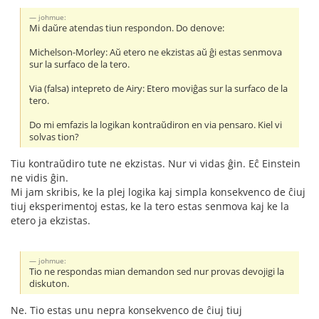
johmue:
Mi daŭre atendas tiun respondon. Do denove:
Michelson-Morley: Aŭ etero ne ekzistas aŭ ĝi estas senmova
sur la surfaco de la tero.
Via (falsa) intepreto de Airy: Etero moviĝas sur la surfaco de la
tero.
Do mi emfazis la logikan kontraŭdiron en via pensaro. Kiel vi
solvas tion?
Tiu kontraŭdiro tute ne ekzistas. Nur vi vidas ĝin. Eĉ Einstein
ne vidis ĝin.
Mi jam skribis, ke la plej logika kaj simpla konsekvenco de ĉiuj
tiuj eksperimentoj estas, ke la tero estas senmova kaj ke la
etero ja ekzistas.
johmue:
Tio ne respondas mian demandon sed nur provas devojigi la
diskuton.
Ne. Tio estas unu nepra konsekvenco de ĉiuj tiuj