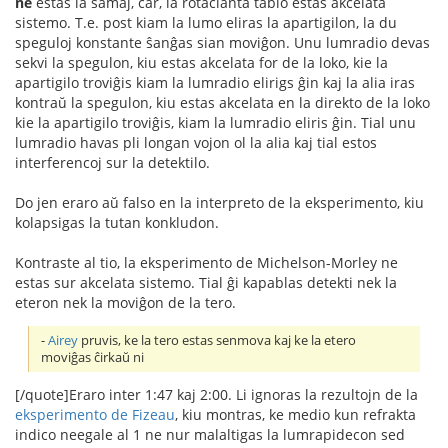
ne
estas la samaj, ĉar, la rotacianta tablo estas akcelata
sistemo. T.e. post kiam la lumo eliras la apartigilon, la du
speguloj konstante ŝanĝas sian moviĝon. Unu lumradio devas
sekvi la spegulon, kiu estas akcelata for de la loko, kie la
apartigilo troviĝis kiam la lumradio elirigs ĝin kaj la alia iras
kontraŭ la spegulon, kiu estas akcelata en la direkto de la loko
kie la apartigilo troviĝis, kiam la lumradio eliris ĝin. Tial unu
lumradio havas pli longan vojon ol la alia kaj tial estos
interferencoj sur la detektilo.
Do jen eraro aŭ falso en la interpreto de la eksperimento, kiu
kolapsigas la tutan konkludon.
Kontraste al tio, la eksperimento de Michelson-Morley ne
estas sur akcelata sistemo. Tial ĝi kapablas detekti nek la
eteron nek la moviĝon de la tero.
-
Airey
pruvis, ke la tero estas senmova kaj ke la etero
moviĝas ĉirkaŭ ni
[/quote]Eraro inter 1:47 kaj 2:00. Li ignoras la rezultojn de la
eksperimento de Fizeau
, kiu montras, ke medio kun refrakta
indico neegale al 1 ne nur malaltigas la lumrapidecon sed