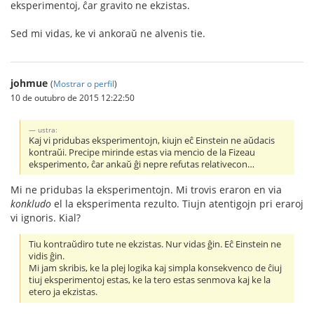
eksperimentoj, ĉar gravito ne ekzistas.
Sed mi vidas, ke vi ankoraŭ ne alvenis tie.
johmue
(
Mostrar o perfil
)
10 de outubro de 2015 12:22:50
ustra:
Kaj vi pridubas eksperimentojn, kiujn eĉ Einstein ne aŭdacis
kontraŭi. Precipe mirinde estas via mencio de la Fizeau
eksperimento, ĉar ankaŭ ĝi nepre refutas relativecon…
Mi ne pridubas la eksperimentojn. Mi trovis eraron en via
konkludo
el la eksperimenta rezulto. Tiujn atentigojn pri eraroj
vi ignoris. Kial?
Tiu kontraŭdiro tute ne ekzistas. Nur vidas ĝin. Eĉ Einstein ne
vidis ĝin.
Mi jam skribis, ke la plej logika kaj simpla konsekvenco de ĉiuj
tiuj eksperimentoj estas, ke la tero estas senmova kaj ke la
etero ja ekzistas.