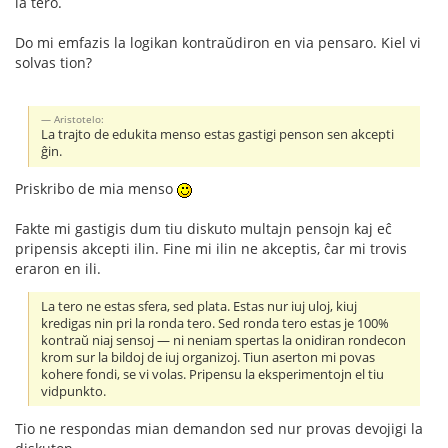
la tero.
Do mi emfazis la logikan kontraŭdiron en via pensaro. Kiel vi
solvas tion?
Aristotelo:
La trajto de edukita menso estas gastigi penson sen akcepti
ĝin.
Priskribo de mia menso
Fakte mi gastigis dum tiu diskuto multajn pensojn kaj eĉ
pripensis akcepti ilin. Fine mi ilin ne akceptis, ĉar mi trovis
eraron en ili.
La tero ne estas sfera, sed plata. Estas nur iuj uloj, kiuj
kredigas nin pri la ronda tero. Sed ronda tero estas je 100%
kontraŭ niaj sensoj — ni neniam spertas la onidiran rondecon
krom sur la bildoj de iuj organizoj. Tiun aserton mi povas
kohere fondi, se vi volas. Pripensu la eksperimentojn el tiu
vidpunkto.
Tio ne respondas mian demandon sed nur provas devojigi la