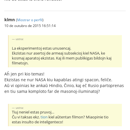
klmn
(
Mostrar o perfil
)
10 de outubro de 2015 16:51:14
ustra:
La eksperimentoj estas unusencaj.
Ekzistas nur asertoj de armeaj subsekcioj kiel NASA, ke
kosmaj aparatoj ekzistas. Kaj ili mem publikigas bildojn kaj
filmetojn.
Aĥ jen pri kio temas!
Ekzistas ne nur NASA kiu kapablas atingi spacon, feliĉe.
Aŭ vi opinias ke ankaŭ Hindio, Ĉinio, kaj eĉ Rusio partoprenas
en tiu sama komploto far de masonoj-iluminatoj?
ustra:
Tiuj neniel estas pruvoj…
Ĉu vi taksas ekz.
tion
kiel aŭtentan filmon? Miaopinie tio
estas insulto de inteligenteco!