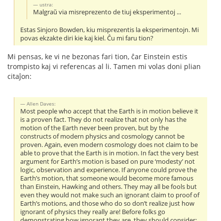
ustra:
Malgraŭ via misreprezento de tiuj eksperimentoj ...
Estas Sinjoro Bowden, kiu misprezentis la eksperimentojn. Mi
povas ekzakte diri kie kaj kiel. Ĉu mi faru tion?
Mi pensas, ke vi ne bezonas fari tion, ĉar Einstein estis
trompisto kaj vi referencas al li. Tamen mi volas doni plian
citaĵon:
Allen Daves:
Most people who accept that the Earth is in motion believe it
is a proven fact. They do not realize that not only has the
motion of the Earth never been proven, but by the
constructs of modern physics and cosmology cannot be
proven. Again, even modern cosmology does not claim to be
able to prove that the Earth is in motion. In fact the very best
argument for Earth’s motion is based on pure ‘modesty’ not
logic, observation and experience. If anyone could prove the
Earth’s motion, that someone would become more famous
than Einstein, Hawking and others. They may all be fools but
even they would not make such an ignorant claim to proof of
Earth’s motions, and those who do so don’t realize just how
ignorant of physics they really are! Before folks go
demonstrating how ignorant they are, they should consider: