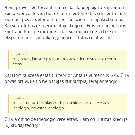
Bona provo, sed tercentrismo estas la plej logika kaj simpla
konsekvenco de ĉiuj tiuj eksperimentoj. Estas suncentrismo,
kiun oni povas defendi nur per iuj sciencismaj akrobataĵoj.
Kaj vi pridubas eksperimentojn, kiujn eĉ Einstein ne aŭdacis
kontraŭi. Precipe mirinde estas via mencio de la Fizeau
eksperimento, ĉar ankaŭ ĝi nepre refutas relativecon…
johmue:
Ne gravas, kiu starigis teorion. Gravas kiom sukcesa teorio
estas.
Kaj kiom sukcesa estas tiu teorio? Antaŭe vi menciis GPS. Ĉu vi
povas pruvi, ke tio ne baziĝas sur simplaj teraj antenoj?
johmue:
Nu, se tiu "Mi ne volas kredi je kurbita spaco." ne estas
ideologio, kio estas ideologio?
Ĉu via difino de ideologio vere estas, kiam oni rifuzas kredi je
iuj krudaj teorioj?