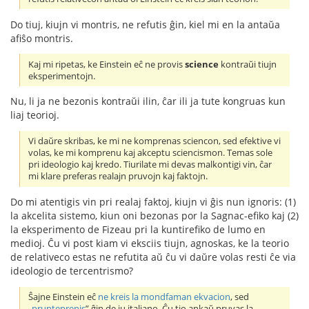
Do tiuj, kiujn vi montris, ne refutis ĝin, kiel mi en la antaŭa
afiŝo montris.
Kaj mi ripetas, ke Einstein eĉ ne provis
science
kontraŭi tiujn
eksperimentojn.
Nu, li ja ne bezonis kontraŭi ilin, ĉar ili ja tute kongruas kun
liaj teorioj.
Vi daŭre skribas, ke mi ne komprenas sciencon, sed efektive vi
volas, ke mi komprenu kaj akceptu sciencismon. Temas sole
pri ideologio kaj kredo. Tiurilate mi devas malkontigi vin, ĉar
mi klare preferas realajn pruvojn kaj faktojn.
Do mi atentigis vin pri realaj faktoj, kiujn vi ĝis nun ignoris: (1)
la akcelita sistemo, kiun oni bezonas por la Sagnac-efiko kaj (2)
la eksperimento de Fizeau pri la kuntirefiko de lumo en
medioj. Ĉu vi post kiam vi eksciis tiujn, agnoskas, ke la teorio
de relativeco estas ne refutita aŭ ĉu vi daŭre volas resti ĉe via
ideologio de tercentrismo?
Ŝajne Einstein eĉ
ne kreis la mondfaman ekvacion
, sed
„
prunteprenis
” ĝin de iu italiano. Ĉu tio ankaŭ pruvas la