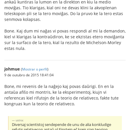
ankaŭ kuntiras la lumon en la direkton en kiu la medio
moviĝas. Tio klarigas, kial oni ne devas klini la akvoplenan
teleskopon pli se la tero moviĝas. Do la pruvo ke la tero estas
senmova kolapsas.
Bone. Kaj dum mi naĝas vi povas respondi al mi la demandon,
kiel vi klarigas la kontraŭdiron, ke se ekzistas etero moviĝanta
sur la surfaco de la tero, kial la rezulto de Michelson-Morley
estas nula.
johmue
(
Mostrar o perfil
)
9 de outubro de 2015 18:41:04
Bone, mi revenis de la naĝejo kaj povas daŭrigi. En en la
antaŭa afiŝo mi montris, ke la eksperimentoj, kiujn vi
referencas kiel rifutojn de la teorio de relativeco, fakte tute
kongruas kun la teorio de relativeco.
ustra:
Diversaj scientistoj sendepende de unu de alia konkludige
refutis relativecon antaŭ ol Einstein eĉ kreis sian teorion.