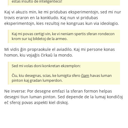
estas insulto de inteligenteco!
Kaj vi akuzis min, ke mi pridubas eksperimentojn, sed mi nur
trovis eraron en la konkludo. Kaj nun vi pridubas
eksperimentojn, kies rezultoj ne kongruas kun via ideologio.
Kaj mi povas certigi vin, ke vi neniam spertis sferan rondecon
krom sur iuj bildetoj de la armeo.
Mi vidis ĝin propraokule el aviadilo. Kaj mi persone konas
homon, kiu vojaĝis ĉirkaŭ la mondo.
Sed mi volas doni konkretan ekzemplon:
Ĉiu, kiu desegnas, scias, ke lumigita sfero
ĉiam
havas luman
pinton kaj gradan lumperdon.
Ne inverse: Por desegne emfazi la sferan formon helpas
desegni tiun luman pinton. Sed depende de la lumaj kondiĉoj
eĉ sferoj povas aspekti kiel diskoj.