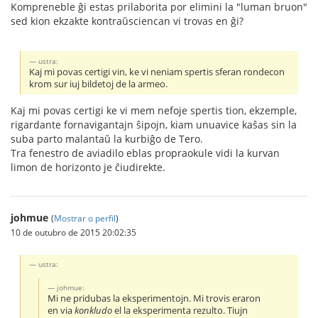
Kompreneble ĝi estas prilaborita por elimini la "luman bruon"
sed kion ekzakte kontraŭsciencan vi trovas en ĝi?
ustra:
Kaj mi povas certigi vin, ke vi neniam spertis sferan rondecon
krom sur iuj bildetoj de la armeo.
Kaj mi povas certigi ke vi mem nefoje spertis tion, ekzemple,
rigardante fornavigantajn ŝipojn, kiam unuavice kaŝas sin la
suba parto malantaŭ la kurbiĝo de Tero.
Tra fenestro de aviadilo eblas propraokule vidi la kurvan
limon de horizonto je ĉiudirekte.
johmue
(
Mostrar o perfil
)
10 de outubro de 2015 20:02:35
ustra:
johmue:
Mi ne pridubas la eksperimentojn. Mi trovis eraron
en via
konkludo
el la eksperimenta rezulto. Tiujn