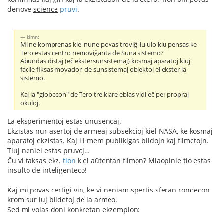
denove
science
pruvi
.
klmn:
Mi ne komprenas kiel nune povas troviĝi iu ulo kiu pensas ke
Tero estas centro nemoviĝanta de Suna sistemo?
Abundas distaj (eĉ ekstersunsistemaj) kosmaj aparatoj kiuj
facile fiksas movadon de sunsistemaj objektoj el ekster la
sistemo.
Kaj la "globecon" de Tero tre klare eblas vidi eĉ per propraj
okuloj.
La eksperimentoj estas unusencaj.
Ekzistas nur asertoj de armeaj subsekcioj kiel NASA, ke kosmaj
aparatoj ekzistas. Kaj ili mem publikigas bildojn kaj filmetojn.
Tiuj neniel estas pruvoj…
Ĉu vi taksas ekz.
tion
kiel aŭtentan filmon? Miaopinie tio estas
insulto de inteligenteco!
Kaj mi povas certigi vin, ke vi neniam spertis sferan rondecon
krom sur iuj bildetoj de la armeo.
Sed mi volas doni konkretan ekzemplon: