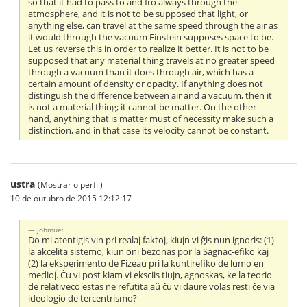
so that it had to pass to and fro always through the
atmosphere, and it is not to be supposed that light, or
anything else, can travel at the same speed through the air as
it would through the vacuum Einstein supposes space to be.
Let us reverse this in order to realize it better. It is not to be
supposed that any material thing travels at no greater speed
through a vacuum than it does through air, which has a
certain amount of density or opacity. If anything does not
distinguish the difference between air and a vacuum, then it
is not a material thing; it cannot be matter. On the other
hand, anything that is matter must of necessity make such a
distinction, and in that case its velocity cannot be constant.
ustra
(Mostrar o perfil)
10 de outubro de 2015 12:12:17
johmue:
Do mi atentigis vin pri realaj faktoj, kiujn vi ĝis nun ignoris: (1)
la akcelita sistemo, kiun oni bezonas por la Sagnac-efiko kaj
(2) la eksperimento de Fizeau pri la kuntirefiko de lumo en
medioj. Ĉu vi post kiam vi eksciis tiujn, agnoskas, ke la teorio
de relativeco estas ne refutita aŭ ĉu vi daŭre volas resti ĉe via
ideologio de tercentrismo?