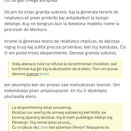
ĉio fariĝas treege komplika.
Do jen tio estas granda sukceso. Kaj la ĝenerala terorio de
relativeco eĉ povis priskribi kaj antaŭkalkuli la lastajn
detalojn, kiuj ne kongruis kun la Newtona modelo, nome la
preceson de Merkuro.
Krome la ĝenerala teorio de relativeco implicas, ke ekzistas
nigraj truoj kaj sufiĉe precize priskribas, kiel tiuj kondutas. Ĉio
ĉi oni poste trovis eksperimente. Denove granda sukceso.
Stela aberacio tute ne refutas la tercentrisman modelon, sed
konfirmas kaj ĝin kaj la ekzistadon de la etero. Tion oni povas
denove
science
pruvi
.
Jen ekzemplo kiel oni provas savi malsukcesan teorion. Oni
enkondukas plian antaŭsupozon. En tiu ĉi ekzemplo:
plurtavola etero.
La eksperimentoj estas unusencaj.
Ekzistas nur asertoj de armeaj subsekcioj kiel NASA, ke
kosmaj aparatoj ekzistas. Kaj ili mem publikigas bildojn kaj
filmetojn. Tiuj neniel estas pruvoj…
Ĉu vi taksas ekz.
tion
kiel aŭtentan filmon? Miaopinie tio