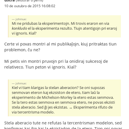
(Mostrar o perfil)
10 de outubro de 2015 16:08:02
johmue:
Mi ne pridubas la eksperimentojn. Mi trovis eraron en via
konkludo
el la eksperimenta rezulto. Tiujn atentigojn pri eraroj
vi ignoris. Kial?
Certe vi povas montri al mi publikaĵojn, kiuj pritraktas tiun
problemon, ĉu ne?
Mi petis vin montri pruvojn pri la onidiraj sukcesoj de
relativeco. Tiun peton vi ignoris. Kial?
johmue:
Kiel vi tiam klarigas la stelan aberacion? Se oni supozas
senmovan eteron kaj ekzsiston de etero, tiam laŭ la
eksperimento de Michelson-Morley la etero estas senmova.
Se la tero estas senmova en senmova etero, ne povas ekzisti
stela aberacio. Sed ĝi jes ekzistas. → Eksperimenta rifuto de
via tercentrisma modelo.
Stela aberacio tute ne refutas la tercentrisman modelon, sed
konfirmas kaj ĝin kaj la ekzistadon de la etero. Tion oni povas