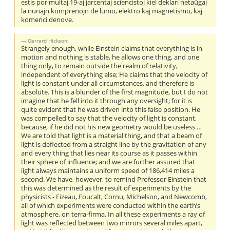
estis por multaj 19-aj jarcentaj sciencistoj kiel deklari netaŭgaj
la nunajn komprenojn de lumo, elektro kaj magnetismo, kaj
komenci denove.
Gerrard Hickson:
Strangely enough, while Einstein claims that everything is in
motion and nothing is stable, he allows one thing, and one
thing only, to remain outside the realm of relativity,
independent of everything else; He claims that the velocity of
light is constant under all circumstances, and therefore is
absolute. This is a blunder of the first magnitude, but I do not
imagine that he fell into it through any oversight; for it is
quite evident that he was driven into this false position. He
was compelled to say that the velocity of light is constant,
because, if he did not his new geometry would be useless …
We are told that light is a material thing, and that a beam of
light is deflected from a straight line by the gravitation of any
and every thing that lies near its course as it passes within
their sphere of influence; and we are further assured that
light always maintains a uniform speed of 186,414 miles a
second. We have, however, to remind Professor Einstein that
this was determined as the result of experiments by the
physicists - Fizeau, Foucalt, Cornu, Michelson, and Newcomb,
all of which experiments were conducted within the earth’s
atmosphere, on terra-firma. In all these experiments a ray of
light was reflected between two mirrors several miles apart,