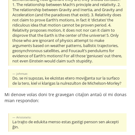
1. The relationship between Mach’s principle and relativity. 2.
The relationship between Gravity and Inertia, and Gravity and
Acceleration (and the paradoxes that exist). 3. Relativity does
not claim to prove Earth’s motions, in fact it ‘dictates’ the
ridiculous idea that motion cannot be proven period. 4.
Relativity proposes motion, it does not nor can it claim to
disprove that the Earth is the center of the universe! 5. Only
those who are ignorant of physics attempt to make
arguments based on weather patterns, ballistic trajectories,
geosynchronous satellites, and Foucault’s pendulums for
evidence of Earth’s motions! For all those ‘geniuses’ out there,
not even Einstein would claim such stupidity.
johmue:
Do, se ni supozas, ke ekzistas etero moviĝanta sur la surfaco
de la tero, kiel vi klarigas la nulrezulton de Michelson-Morley?
Mi denove volas doni tre gravegan citaĵon antaŭ ol mi donas
mian respondon:
Aristotelo:
La trajto de edukita menso estas gastigi penson sen akcepti
ĝin.