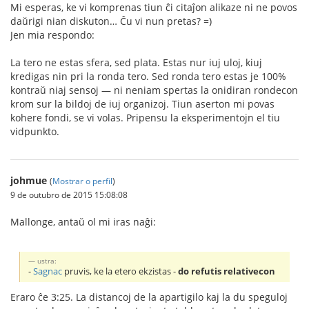
Mi esperas, ke vi komprenas tiun ĉi citaĵon alikaze ni ne povos
daŭrigi nian diskuton… Ĉu vi nun pretas? =)
Jen mia respondo:
La tero ne estas sfera, sed plata. Estas nur iuj uloj, kiuj
kredigas nin pri la ronda tero. Sed ronda tero estas je 100%
kontraŭ niaj sensoj — ni neniam spertas la onidiran rondecon
krom sur la bildoj de iuj organizoj. Tiun aserton mi povas
kohere fondi, se vi volas. Pripensu la eksperimentojn el tiu
vidpunkto.
johmue
(
Mostrar o perfil
)
9 de outubro de 2015 15:08:08
Mallonge, antaŭ ol mi iras naĝi:
ustra:
-
Sagnac
pruvis, ke la etero ekzistas -
do refutis relativecon
Eraro ĉe 3:25. La distancoj de la apartigilo kaj la du speguloj