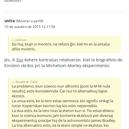
diskuton.
ustra
(Mostrar o perfil)
10 de outubro de 2015 12:11:56
johmue:
Do tiuj, kiujn vi montris, ne refutis ĝin, kiel mi en la antaŭa
afiŝo montris.
Jes, ili
ĉiuj
kohere kontraŭas relativecon. Kiel la biografisto de
Einstein skribis pri la Michelson–Morley eksperimento:
Ronald W. Clark:
La problemo, kiun scienco nun alfrontis [post la M-M nula
rezulto], estis konsiderinda. Ĉar nur tri alternativoj ŝajne
ekzistis.
La unua estis, ke la tero estas senmova, kio signifis sinkigi la
tutan Kopernikan teorion kaj kio estis nepensebla.
La dua estis, ke la tero tiras la eteron kun si. Tio estas ebleco,
kiun la scienca komuno jam kontente ekskluvis per diversaj
eksperimentoj, precipe tiuj de la astronomisto James Bradley.
La tria alternativo estis, ke la etero simple ne ekzistas, kio