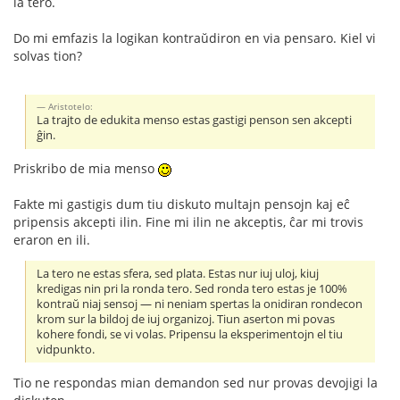
la tero.
Do mi emfazis la logikan kontraŭdiron en via pensaro. Kiel vi
solvas tion?
Aristotelo:
La trajto de edukita menso estas gastigi penson sen akcepti
ĝin.
Priskribo de mia menso
Fakte mi gastigis dum tiu diskuto multajn pensojn kaj eĉ
pripensis akcepti ilin. Fine mi ilin ne akceptis, ĉar mi trovis
eraron en ili.
La tero ne estas sfera, sed plata. Estas nur iuj uloj, kiuj
kredigas nin pri la ronda tero. Sed ronda tero estas je 100%
kontraŭ niaj sensoj — ni neniam spertas la onidiran rondecon
krom sur la bildoj de iuj organizoj. Tiun aserton mi povas
kohere fondi, se vi volas. Pripensu la eksperimentojn el tiu
vidpunkto.
Tio ne respondas mian demandon sed nur provas devojigi la