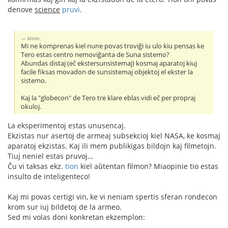
denove
science
pruvi
.
klmn:
Mi ne komprenas kiel nune povas troviĝi iu ulo kiu pensas ke
Tero estas centro nemoviĝanta de Suna sistemo?
Abundas distaj (eĉ ekstersunsistemaj) kosmaj aparatoj kiuj
facile fiksas movadon de sunsistemaj objektoj el ekster la
sistemo.
Kaj la "globecon" de Tero tre klare eblas vidi eĉ per propraj
okuloj.
La eksperimentoj estas unusencaj.
Ekzistas nur asertoj de armeaj subsekcioj kiel NASA, ke kosmaj
aparatoj ekzistas. Kaj ili mem publikigas bildojn kaj filmetojn.
Tiuj neniel estas pruvoj…
Ĉu vi taksas ekz.
tion
kiel aŭtentan filmon? Miaopinie tio estas
insulto de inteligenteco!
Kaj mi povas certigi vin, ke vi neniam spertis sferan rondecon
krom sur iuj bildetoj de la armeo.
Sed mi volas doni konkretan ekzemplon: