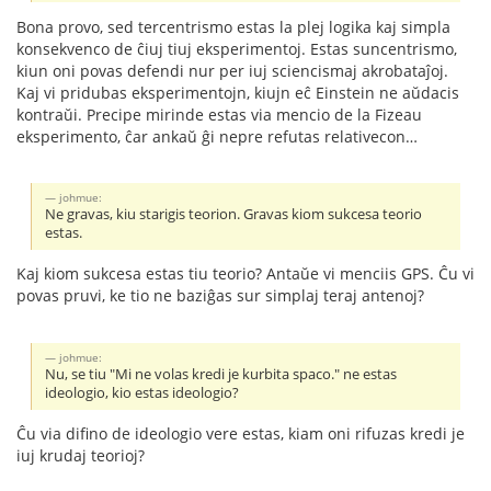
Bona provo, sed tercentrismo estas la plej logika kaj simpla
konsekvenco de ĉiuj tiuj eksperimentoj. Estas suncentrismo,
kiun oni povas defendi nur per iuj sciencismaj akrobataĵoj.
Kaj vi pridubas eksperimentojn, kiujn eĉ Einstein ne aŭdacis
kontraŭi. Precipe mirinde estas via mencio de la Fizeau
eksperimento, ĉar ankaŭ ĝi nepre refutas relativecon…
johmue:
Ne gravas, kiu starigis teorion. Gravas kiom sukcesa teorio
estas.
Kaj kiom sukcesa estas tiu teorio? Antaŭe vi menciis GPS. Ĉu vi
povas pruvi, ke tio ne baziĝas sur simplaj teraj antenoj?
johmue:
Nu, se tiu "Mi ne volas kredi je kurbita spaco." ne estas
ideologio, kio estas ideologio?
Ĉu via difino de ideologio vere estas, kiam oni rifuzas kredi je
iuj krudaj teorioj?