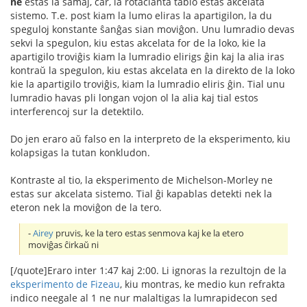
ne
estas la samaj, ĉar, la rotacianta tablo estas akcelata
sistemo. T.e. post kiam la lumo eliras la apartigilon, la du
speguloj konstante ŝanĝas sian moviĝon. Unu lumradio devas
sekvi la spegulon, kiu estas akcelata for de la loko, kie la
apartigilo troviĝis kiam la lumradio elirigs ĝin kaj la alia iras
kontraŭ la spegulon, kiu estas akcelata en la direkto de la loko
kie la apartigilo troviĝis, kiam la lumradio eliris ĝin. Tial unu
lumradio havas pli longan vojon ol la alia kaj tial estos
interferencoj sur la detektilo.
Do jen eraro aŭ falso en la interpreto de la eksperimento, kiu
kolapsigas la tutan konkludon.
Kontraste al tio, la eksperimento de Michelson-Morley ne
estas sur akcelata sistemo. Tial ĝi kapablas detekti nek la
eteron nek la moviĝon de la tero.
-
Airey
pruvis, ke la tero estas senmova kaj ke la etero
moviĝas ĉirkaŭ ni
[/quote]Eraro inter 1:47 kaj 2:00. Li ignoras la rezultojn de la
eksperimento de Fizeau
, kiu montras, ke medio kun refrakta
indico neegale al 1 ne nur malaltigas la lumrapidecon sed