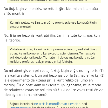
Do tiuj, kiujn vi montris, ne refutis ĝin, kiel mi en la antaŭa
afiŝo montris.
Kaj mi ripetas, ke Einstein eĉ ne provis
science
kontraŭi tiujn
eksperimentojn.
Nu, li ja ne bezonis kontraŭi ilin, ĉar ili ja tute kongruas kun
liaj teorioj.
Vi daŭre skribas, ke mi ne komprenas sciencon, sed efektive vi
volas, ke mi komprenu kaj akceptu sciencismon. Temas sole
pri ideologio kaj kredo. Tiurilate mi devas malkontigi vin, ĉar
mi klare preferas realajn pruvojn kaj faktojn.
Do mi atentigis vin pri realaj faktoj, kiujn vi ĝis nun ignoris: (1)
la akcelita sistemo, kiun oni bezonas por la Sagnac-efiko kaj (2)
la eksperimento de Fizeau pri la kuntirefiko de lumo en
medioj. Ĉu vi post kiam vi eksciis tiujn, agnoskas, ke la teorio
de relativeco estas ne refutita aŭ ĉu vi daŭre volas resti ĉe via
ideologio de tercentrismo?
Ŝajne Einstein eĉ
ne kreis la mondfaman ekvacion
, sed
„
prunteprenis
” ĝin de iu italiano. Ĉu tio ankaŭ pruvas la