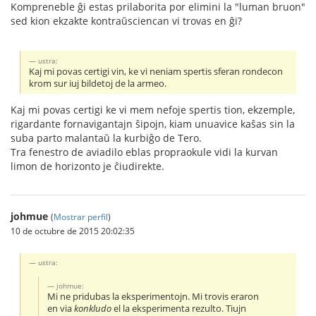
Kompreneble ĝi estas prilaborita por elimini la "luman bruon"
sed kion ekzakte kontraŭsciencan vi trovas en ĝi?
ustra:
Kaj mi povas certigi vin, ke vi neniam spertis sferan rondecon
krom sur iuj bildetoj de la armeo.
Kaj mi povas certigi ke vi mem nefoje spertis tion, ekzemple,
rigardante fornavigantajn ŝipojn, kiam unuavice kaŝas sin la
suba parto malantaŭ la kurbiĝo de Tero.
Tra fenestro de aviadilo eblas propraokule vidi la kurvan
limon de horizonto je ĉiudirekte.
johmue
(
Mostrar perfil
)
10 de octubre de 2015 20:02:35
ustra:
johmue:
Mi ne pridubas la eksperimentojn. Mi trovis eraron
en via
konkludo
el la eksperimenta rezulto. Tiujn