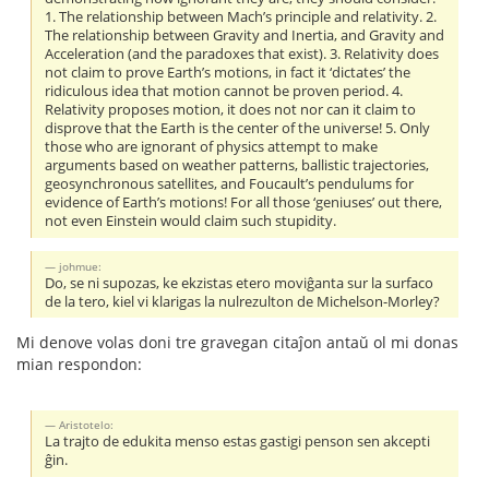
1. The relationship between Mach’s principle and relativity. 2.
The relationship between Gravity and Inertia, and Gravity and
Acceleration (and the paradoxes that exist). 3. Relativity does
not claim to prove Earth’s motions, in fact it ‘dictates’ the
ridiculous idea that motion cannot be proven period. 4.
Relativity proposes motion, it does not nor can it claim to
disprove that the Earth is the center of the universe! 5. Only
those who are ignorant of physics attempt to make
arguments based on weather patterns, ballistic trajectories,
geosynchronous satellites, and Foucault’s pendulums for
evidence of Earth’s motions! For all those ‘geniuses’ out there,
not even Einstein would claim such stupidity.
johmue:
Do, se ni supozas, ke ekzistas etero moviĝanta sur la surfaco
de la tero, kiel vi klarigas la nulrezulton de Michelson-Morley?
Mi denove volas doni tre gravegan citaĵon antaŭ ol mi donas
mian respondon:
Aristotelo:
La trajto de edukita menso estas gastigi penson sen akcepti
ĝin.