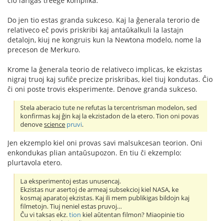
ĉio fariĝas treege komplika.
Do jen tio estas granda sukceso. Kaj la ĝenerala terorio de
relativeco eĉ povis priskribi kaj antaŭkalkuli la lastajn
detalojn, kiuj ne kongruis kun la Newtona modelo, nome la
preceson de Merkuro.
Krome la ĝenerala teorio de relativeco implicas, ke ekzistas
nigraj truoj kaj sufiĉe precize priskribas, kiel tiuj kondutas. Ĉio
ĉi oni poste trovis eksperimente. Denove granda sukceso.
Stela aberacio tute ne refutas la tercentrisman modelon, sed
konfirmas kaj ĝin kaj la ekzistadon de la etero. Tion oni povas
denove
science
pruvi
.
Jen ekzemplo kiel oni provas savi malsukcesan teorion. Oni
enkondukas plian antaŭsupozon. En tiu ĉi ekzemplo:
plurtavola etero.
La eksperimentoj estas unusencaj.
Ekzistas nur asertoj de armeaj subsekcioj kiel NASA, ke
kosmaj aparatoj ekzistas. Kaj ili mem publikigas bildojn kaj
filmetojn. Tiuj neniel estas pruvoj…
Ĉu vi taksas ekz.
tion
kiel aŭtentan filmon? Miaopinie tio