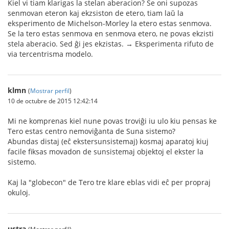
Kiel vi tiam klarigas la stelan aberacion? Se oni supozas
senmovan eteron kaj ekzsiston de etero, tiam laŭ la
eksperimento de Michelson-Morley la etero estas senmova.
Se la tero estas senmova en senmova etero, ne povas ekzisti
stela aberacio. Sed ĝi jes ekzistas. → Eksperimenta rifuto de
via tercentrisma modelo.
klmn
(
Mostrar perfil
)
10 de octubre de 2015 12:42:14
Mi ne komprenas kiel nune povas troviĝi iu ulo kiu pensas ke
Tero estas centro nemoviĝanta de Suna sistemo?
Abundas distaj (eĉ ekstersunsistemaj) kosmaj aparatoj kiuj
facile fiksas movadon de sunsistemaj objektoj el ekster la
sistemo.
Kaj la "globecon" de Tero tre klare eblas vidi eĉ per propraj
okuloj.
ustra