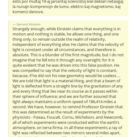
estis por multaj 19-aj jarcentaj sciencistoj kiel deklari netaŭgaj
la nunajn komprenojn de lumo, elektro kaj magnetismo, kaj
komenci denove.
Gerrard Hickson:
Strangely enough, while Einstein claims that everything is in
motion and nothing is stable, he allows one thing, and one
thing only, to remain outside the realm of relativity,
independent of everything else; He claims that the velocity of
light is constant under all circumstances, and therefore is
absolute. This is a blunder of the first magnitude, but I do not
imagine that he fell into it through any oversight; for it is
quite evident that he was driven into this false position. He
was compelled to say that the velocity of light is constant,
because, if he did not his new geometry would be useless …
We are told that light is a material thing, and that a beam of
light is deflected from a straight line by the gravitation of any
and every thing that lies near its course as it passes within
their sphere of influence; and we are further assured that
light always maintains a uniform speed of 186,414 miles a
second. We have, however, to remind Professor Einstein that
this was determined as the result of experiments by the
physicists - Fizeau, Foucalt, Cornu, Michelson, and Newcomb,
all of which experiments were conducted within the earth’s
atmosphere, on terra-firma. In all these experiments a ray of
light was reflected between two mirrors several miles apart,