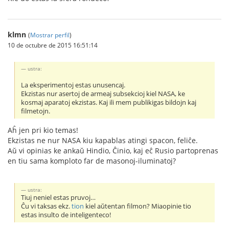
klmn
(
Mostrar perfil
)
10 de octubre de 2015 16:51:14
ustra:
La eksperimentoj estas unusencaj.
Ekzistas nur asertoj de armeaj subsekcioj kiel NASA, ke
kosmaj aparatoj ekzistas. Kaj ili mem publikigas bildojn kaj
filmetojn.
Aĥ jen pri kio temas!
Ekzistas ne nur NASA kiu kapablas atingi spacon, feliĉe.
Aŭ vi opinias ke ankaŭ Hindio, Ĉinio, kaj eĉ Rusio partoprenas
en tiu sama komploto far de masonoj-iluminatoj?
ustra:
Tiuj neniel estas pruvoj…
Ĉu vi taksas ekz.
tion
kiel aŭtentan filmon? Miaopinie tio
estas insulto de inteligenteco!