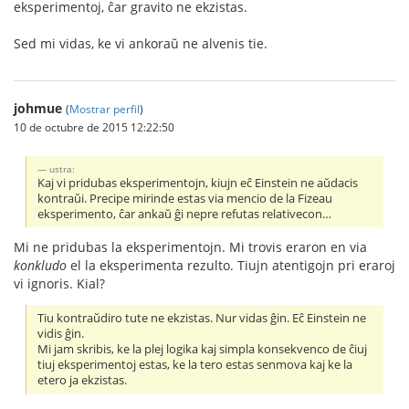
eksperimentoj, ĉar gravito ne ekzistas.
Sed mi vidas, ke vi ankoraŭ ne alvenis tie.
johmue
(
Mostrar perfil
)
10 de octubre de 2015 12:22:50
ustra:
Kaj vi pridubas eksperimentojn, kiujn eĉ Einstein ne aŭdacis
kontraŭi. Precipe mirinde estas via mencio de la Fizeau
eksperimento, ĉar ankaŭ ĝi nepre refutas relativecon…
Mi ne pridubas la eksperimentojn. Mi trovis eraron en via
konkludo
el la eksperimenta rezulto. Tiujn atentigojn pri eraroj
vi ignoris. Kial?
Tiu kontraŭdiro tute ne ekzistas. Nur vidas ĝin. Eĉ Einstein ne
vidis ĝin.
Mi jam skribis, ke la plej logika kaj simpla konsekvenco de ĉiuj
tiuj eksperimentoj estas, ke la tero estas senmova kaj ke la
etero ja ekzistas.