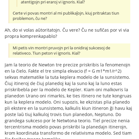
atentigojn pri eraroj vi ignoris. Kial?
Certe vi povas montri al mi publikaĵojn, kiuj pritraktas tiun
problemon, ĉu ne?
Ah, do vi volas aŭtoritatojn. Ĉu vere? Ĉu ne sufiĉas por vi via
propra komprenkapablo?
Mi petis vin montri pruvojn pri la onidiraj sukcesoj de
relativeco. Tiun peton vi ignoris. Kial?
Jam la teorio de Newton tre precize priskribis la fenomenojn
en la ĉielo. Fakte el tre simpla ekvacio (f = G m1*m1/r^2)
sekvas matematike la tuta keplera modelo de la sunsistemo.
Ĉiuj itineroj de ĉiuj planedoj kaj la suno kaj la luno estas
priskribebla per la modelo de Kepler. Kiam oni malkovris la
planedon Urano oni rimarkis, ke ties itinero ne tute kongruas
kun la keplera modelo. Oni supozis, ke ekzistas plia planedo
pli ekstere en la sunsistemo, kalkulis kiun itineron ĝi havu kaj
poste laŭ tiuj kalkuloj trovis tiun planedon, Neptuno. Do
grandega sukceso por le Netwtona teorio. Tiel precize nenia
tercentrisma modelo povas priskribi la planedajn itinerojn,
krom koordinata transformo de relativisma modelo. Sed tiam