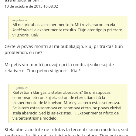
(Mostrar perfil)
10 de octubre de 2015 16:08:02
johmue:
Mi ne pridubas la eksperimentojn. Mi trovis eraron en via
konkludo
el la eksperimenta rezulto. Tiujn atentigojn pri eraroj
vi ignoris. Kial?
Certe vi povas montri al mi publikaĵojn, kiuj pritraktas tiun
problemon, ĉu ne?
Mi petis vin montri pruvojn pri la onidiraj sukcesoj de
relativeco. Tiun peton vi ignoris. Kial?
johmue:
Kiel vi tiam klarigas la stelan aberacion? Se oni supozas
senmovan eteron kaj ekzsiston de etero, tiam laŭ la
eksperimento de Michelson-Morley la etero estas senmova.
Se la tero estas senmova en senmova etero, ne povas ekzisti
stela aberacio. Sed ĝi jes ekzistas. → Eksperimenta rifuto de
via tercentrisma modelo.
Stela aberacio tute ne refutas la tercentrisman modelon, sed
konfirmas kaj ĝin kaj la ekzistadon de la etero. Tion oni povas