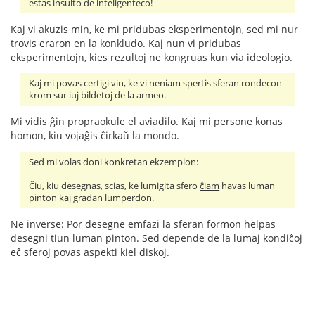
estas insulto de inteligenteco!
Kaj vi akuzis min, ke mi pridubas eksperimentojn, sed mi nur
trovis eraron en la konkludo. Kaj nun vi pridubas
eksperimentojn, kies rezultoj ne kongruas kun via ideologio.
Kaj mi povas certigi vin, ke vi neniam spertis sferan rondecon
krom sur iuj bildetoj de la armeo.
Mi vidis ĝin propraokule el aviadilo. Kaj mi persone konas
homon, kiu vojaĝis ĉirkaŭ la mondo.
Sed mi volas doni konkretan ekzemplon:
Ĉiu, kiu desegnas, scias, ke lumigita sfero
ĉiam
havas luman
pinton kaj gradan lumperdon.
Ne inverse: Por desegne emfazi la sferan formon helpas
desegni tiun luman pinton. Sed depende de la lumaj kondiĉoj
eĉ sferoj povas aspekti kiel diskoj.