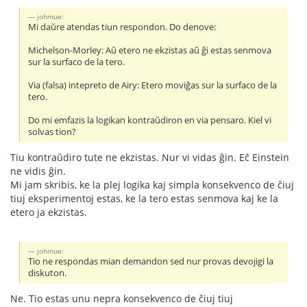
johmue:
Mi daŭre atendas tiun respondon. Do denove:
Michelson-Morley: Aŭ etero ne ekzistas aŭ ĝi estas senmova
sur la surfaco de la tero.
Via (falsa) intepreto de Airy: Etero moviĝas sur la surfaco de la
tero.
Do mi emfazis la logikan kontraŭdiron en via pensaro. Kiel vi
solvas tion?
Tiu kontraŭdiro tute ne ekzistas. Nur vi vidas ĝin. Eĉ Einstein
ne vidis ĝin.
Mi jam skribis, ke la plej logika kaj simpla konsekvenco de ĉiuj
tiuj eksperimentoj estas, ke la tero estas senmova kaj ke la
etero ja ekzistas.
johmue:
Tio ne respondas mian demandon sed nur provas devojigi la
diskuton.
Ne. Tio estas unu nepra konsekvenco de ĉiuj tiuj