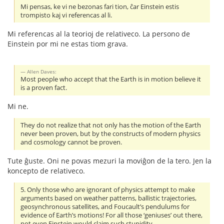
Mi pensas, ke vi ne bezonas fari tion, ĉar Einstein estis
trompisto kaj vi referencas al li.
Mi referencas al la teorioj de relativeco. La persono de
Einstein por mi ne estas tiom grava.
Allen Daves:
Most people who accept that the Earth is in motion believe it
is a proven fact.
Mi ne.
They do not realize that not only has the motion of the Earth
never been proven, but by the constructs of modern physics
and cosmology cannot be proven.
Tute ĝuste. Oni ne povas mezuri la moviĝon de la tero. Jen la
koncepto de relativeco.
5. Only those who are ignorant of physics attempt to make
arguments based on weather patterns, ballistic trajectories,
geosynchronous satellites, and Foucault’s pendulums for
evidence of Earth’s motions! For all those ‘geniuses’ out there,
not even Einstein would claim such stupidity.