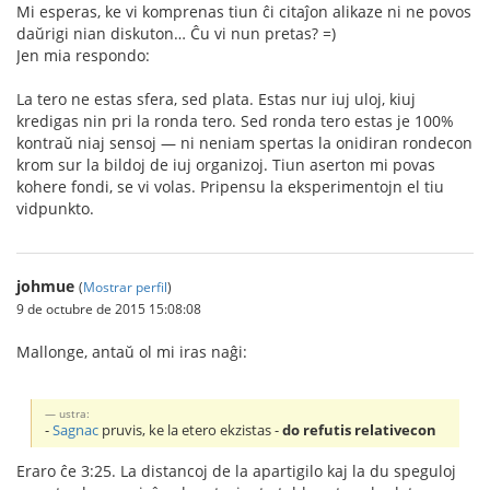
Mi esperas, ke vi komprenas tiun ĉi citaĵon alikaze ni ne povos
daŭrigi nian diskuton… Ĉu vi nun pretas? =)
Jen mia respondo:
La tero ne estas sfera, sed plata. Estas nur iuj uloj, kiuj
kredigas nin pri la ronda tero. Sed ronda tero estas je 100%
kontraŭ niaj sensoj — ni neniam spertas la onidiran rondecon
krom sur la bildoj de iuj organizoj. Tiun aserton mi povas
kohere fondi, se vi volas. Pripensu la eksperimentojn el tiu
vidpunkto.
johmue
(
Mostrar perfil
)
9 de octubre de 2015 15:08:08
Mallonge, antaŭ ol mi iras naĝi:
ustra:
-
Sagnac
pruvis, ke la etero ekzistas -
do refutis relativecon
Eraro ĉe 3:25. La distancoj de la apartigilo kaj la du speguloj