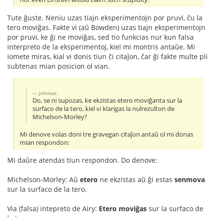
Tute ĝuste. Neniu uzas tiajn eksperimentojn por pruvi, ĉu la
tero moviĝas. Fakte vi (aŭ Bowden) uzas tiajn eksperimentojn
por pruvi, ke ĝi ne moviĝas, sed tio funkcias nur kun falsa
interpreto de la eksperimentoj, kiel mi montris antaŭe. Mi
iomete miras, kial vi donis tiun ĉi citaĵon, ĉar ĝi fakte multe pli
subtenas mian posicion ol vian.
johmue:
Do, se ni supozas, ke ekzistas etero moviĝanta sur la
surfaco de la tero, kiel vi klarigas la nulrezulton de
Michelson-Morley?
Mi denove volas doni tre gravegan citaĵon antaŭ ol mi donas
mian respondon:
Mi daŭre atendas tiun respondon. Do denove:
Michelson-Morley: Aŭ
etero
ne ekzistas aŭ ĝi estas
senmova
sur la surfaco de la tero.
Via (falsa) intepreto de Airy:
Etero moviĝas
sur la surfaco de