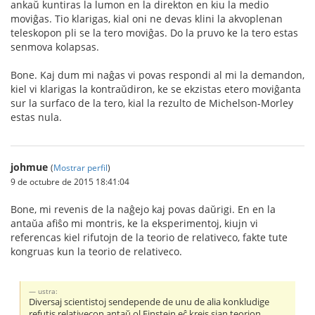
ankaŭ kuntiras la lumon en la direkton en kiu la medio
moviĝas. Tio klarigas, kial oni ne devas klini la akvoplenan
teleskopon pli se la tero moviĝas. Do la pruvo ke la tero estas
senmova kolapsas.
Bone. Kaj dum mi naĝas vi povas respondi al mi la demandon,
kiel vi klarigas la kontraŭdiron, ke se ekzistas etero moviĝanta
sur la surfaco de la tero, kial la rezulto de Michelson-Morley
estas nula.
johmue
(
Mostrar perfil
)
9 de octubre de 2015 18:41:04
Bone, mi revenis de la naĝejo kaj povas daŭrigi. En en la
antaŭa afiŝo mi montris, ke la eksperimentoj, kiujn vi
referencas kiel rifutojn de la teorio de relativeco, fakte tute
kongruas kun la teorio de relativeco.
ustra:
Diversaj scientistoj sendepende de unu de alia konkludige
refutis relativecon antaŭ ol Einstein eĉ kreis sian teorion.