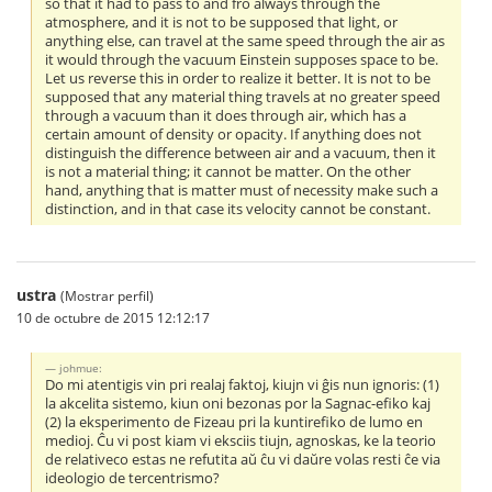
so that it had to pass to and fro always through the
atmosphere, and it is not to be supposed that light, or
anything else, can travel at the same speed through the air as
it would through the vacuum Einstein supposes space to be.
Let us reverse this in order to realize it better. It is not to be
supposed that any material thing travels at no greater speed
through a vacuum than it does through air, which has a
certain amount of density or opacity. If anything does not
distinguish the difference between air and a vacuum, then it
is not a material thing; it cannot be matter. On the other
hand, anything that is matter must of necessity make such a
distinction, and in that case its velocity cannot be constant.
ustra
(Mostrar perfil)
10 de octubre de 2015 12:12:17
johmue:
Do mi atentigis vin pri realaj faktoj, kiujn vi ĝis nun ignoris: (1)
la akcelita sistemo, kiun oni bezonas por la Sagnac-efiko kaj
(2) la eksperimento de Fizeau pri la kuntirefiko de lumo en
medioj. Ĉu vi post kiam vi eksciis tiujn, agnoskas, ke la teorio
de relativeco estas ne refutita aŭ ĉu vi daŭre volas resti ĉe via
ideologio de tercentrismo?