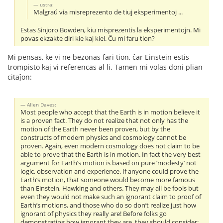
ustra:
Malgraŭ via misreprezento de tiuj eksperimentoj ...
Estas Sinjoro Bowden, kiu misprezentis la eksperimentojn. Mi
povas ekzakte diri kie kaj kiel. Ĉu mi faru tion?
Mi pensas, ke vi ne bezonas fari tion, ĉar Einstein estis
trompisto kaj vi referencas al li. Tamen mi volas doni plian
citaĵon:
Allen Daves:
Most people who accept that the Earth is in motion believe it
is a proven fact. They do not realize that not only has the
motion of the Earth never been proven, but by the
constructs of modern physics and cosmology cannot be
proven. Again, even modern cosmology does not claim to be
able to prove that the Earth is in motion. In fact the very best
argument for Earth’s motion is based on pure ‘modesty’ not
logic, observation and experience. If anyone could prove the
Earth’s motion, that someone would become more famous
than Einstein, Hawking and others. They may all be fools but
even they would not make such an ignorant claim to proof of
Earth’s motions, and those who do so don’t realize just how
ignorant of physics they really are! Before folks go
demonstrating how ignorant they are, they should consider: