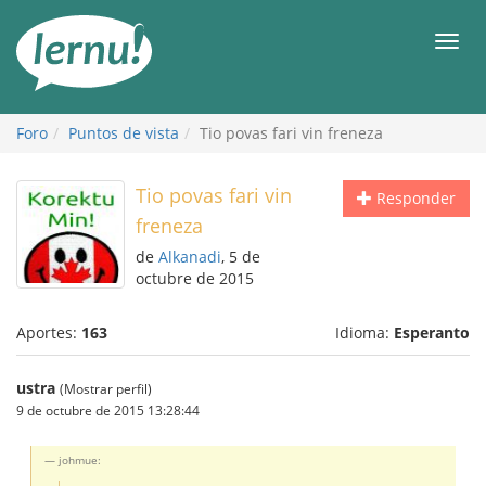
Contenido
Men
Foro
Puntos de vista
Tio povas fari vin freneza
Tio povas fari vin
Responder
freneza
de
Alkanadi
, 5 de
octubre de 2015
Aportes:
163
Idioma:
Esperanto
ustra
(Mostrar perfil)
9 de octubre de 2015 13:28:44
johmue: