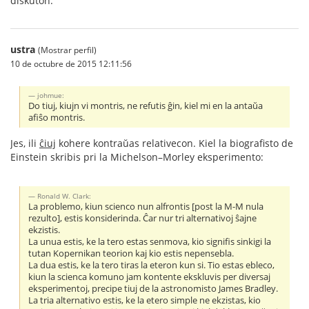
diskuton.
ustra
(Mostrar perfil)
10 de octubre de 2015 12:11:56
johmue:
Do tiuj, kiujn vi montris, ne refutis ĝin, kiel mi en la antaŭa
afiŝo montris.
Jes, ili
ĉiuj
kohere kontraŭas relativecon. Kiel la biografisto de
Einstein skribis pri la Michelson–Morley eksperimento:
Ronald W. Clark:
La problemo, kiun scienco nun alfrontis [post la M-M nula
rezulto], estis konsiderinda. Ĉar nur tri alternativoj ŝajne
ekzistis.
La unua estis, ke la tero estas senmova, kio signifis sinkigi la
tutan Kopernikan teorion kaj kio estis nepensebla.
La dua estis, ke la tero tiras la eteron kun si. Tio estas ebleco,
kiun la scienca komuno jam kontente ekskluvis per diversaj
eksperimentoj, precipe tiuj de la astronomisto James Bradley.
La tria alternativo estis, ke la etero simple ne ekzistas, kio