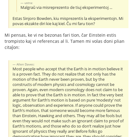
ustra:
Malgraŭ via misreprezento de tiuj eksperimentoj ...
Estas Sinjoro Bowden, kiu misprezentis la eksperimentojn. Mi
povas ekzakte diri kie kaj kiel. Ĉu mi faru tion?
Mi pensas, ke vi ne bezonas fari tion, ĉar Einstein estis
trompisto kaj vi referencas al li. Tamen mi volas doni plian
citaĵon:
Allen Daves:
Most people who accept that the Earth is in motion believe it
is a proven fact. They do not realize that not only has the
motion of the Earth never been proven, but by the
constructs of modern physics and cosmology cannot be
proven. Again, even modern cosmology does not claim to be
able to prove that the Earth is in motion. In fact the very best
argument for Earth’s motion is based on pure ‘modesty’ not
logic, observation and experience. If anyone could prove the
Earth’s motion, that someone would become more famous
than Einstein, Hawking and others. They may all be fools but
even they would not make such an ignorant claim to proof of
Earth’s motions, and those who do so don’t realize just how
ignorant of physics they really are! Before folks go
demonstrating how ignorant they are, they should consider: