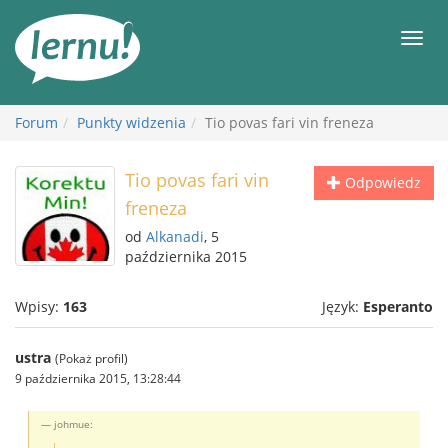
Więcej
Men
Forum
Punkty widzenia
Tio povas fari vin freneza
Tio povas fari vin
Odpowiedz
freneza
od
Alkanadi
, 5
października 2015
Wpisy:
163
Język:
Esperanto
ustra
(Pokaż profil)
9 października 2015, 13:28:44
johmue: