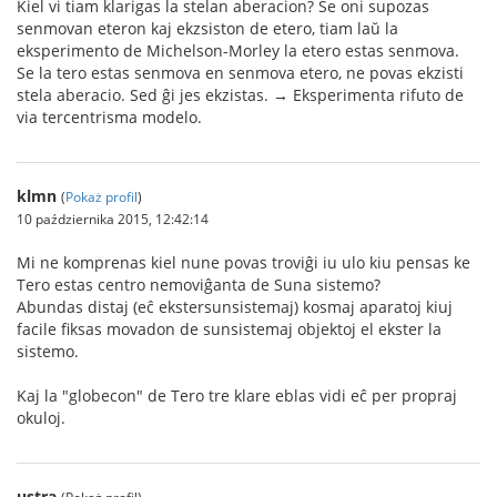
Kiel vi tiam klarigas la stelan aberacion? Se oni supozas
senmovan eteron kaj ekzsiston de etero, tiam laŭ la
eksperimento de Michelson-Morley la etero estas senmova.
Se la tero estas senmova en senmova etero, ne povas ekzisti
stela aberacio. Sed ĝi jes ekzistas. → Eksperimenta rifuto de
via tercentrisma modelo.
klmn
(
Pokaż profil
)
10 października 2015, 12:42:14
Mi ne komprenas kiel nune povas troviĝi iu ulo kiu pensas ke
Tero estas centro nemoviĝanta de Suna sistemo?
Abundas distaj (eĉ ekstersunsistemaj) kosmaj aparatoj kiuj
facile fiksas movadon de sunsistemaj objektoj el ekster la
sistemo.
Kaj la "globecon" de Tero tre klare eblas vidi eĉ per propraj
okuloj.
ustra