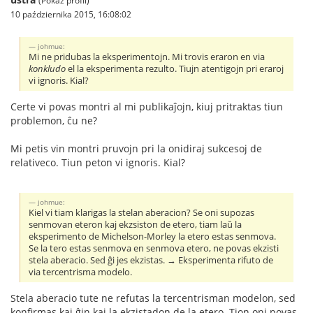
(Pokaż profil)
10 października 2015, 16:08:02
johmue:
Mi ne pridubas la eksperimentojn. Mi trovis eraron en via
konkludo
el la eksperimenta rezulto. Tiujn atentigojn pri eraroj
vi ignoris. Kial?
Certe vi povas montri al mi publikaĵojn, kiuj pritraktas tiun
problemon, ĉu ne?
Mi petis vin montri pruvojn pri la onidiraj sukcesoj de
relativeco. Tiun peton vi ignoris. Kial?
johmue:
Kiel vi tiam klarigas la stelan aberacion? Se oni supozas
senmovan eteron kaj ekzsiston de etero, tiam laŭ la
eksperimento de Michelson-Morley la etero estas senmova.
Se la tero estas senmova en senmova etero, ne povas ekzisti
stela aberacio. Sed ĝi jes ekzistas. → Eksperimenta rifuto de
via tercentrisma modelo.
Stela aberacio tute ne refutas la tercentrisman modelon, sed
konfirmas kaj ĝin kaj la ekzistadon de la etero. Tion oni povas