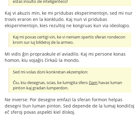
estas insulto de inteligenteco!
Kaj vi akuzis min, ke mi pridubas eksperimentojn, sed mi nur
trovis eraron en la konkludo. Kaj nun vi pridubas
eksperimentojn, kies rezultoj ne kongruas kun via ideologio.
Kaj mi povas certigi vin, ke vi neniam spertis sferan rondecon
krom sur iuj bildetoj de la armeo.
Mi vidis ĝin propraokule el aviadilo. Kaj mi persone konas
homon, kiu vojaĝis ĉirkaŭ la mondo.
Sed mi volas doni konkretan ekzemplon:
Ĉiu, kiu desegnas, scias, ke lumigita sfero
ĉiam
havas luman
pinton kaj gradan lumperdon.
Ne inverse: Por desegne emfazi la sferan formon helpas
desegni tiun luman pinton. Sed depende de la lumaj kondiĉoj
eĉ sferoj povas aspekti kiel diskoj.