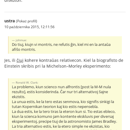
diskuton.
ustra
(Pokaż profil)
10 października 2015, 12:11:56
johmue:
Do tiuj, kiujn vi montris, ne refutis ĝin, kiel mi en la antaŭa
afiŝo montris.
Jes, ili
ĉiuj
kohere kontraŭas relativecon. Kiel la biografisto de
Einstein skribis pri la Michelson–Morley eksperimento:
Ronald W. Clark:
La problemo, kiun scienco nun alfrontis [post la M-M nula
rezulto], estis konsiderinda. Ĉar nur tri alternativoj ŝajne
ekzistis.
La unua estis, ke la tero estas senmova, kio signifis sinkigi la
tutan Kopernikan teorion kaj kio estis nepensebla.
La dua estis, ke la tero tiras la eteron kun si. Tio estas ebleco,
kiun la scienca komuno jam kontente ekskluvis per diversaj
eksperimentoj, precipe tiuj de la astronomisto James Bradley.
La tria alternativo estis, ke la etero simple ne ekzistas, kio