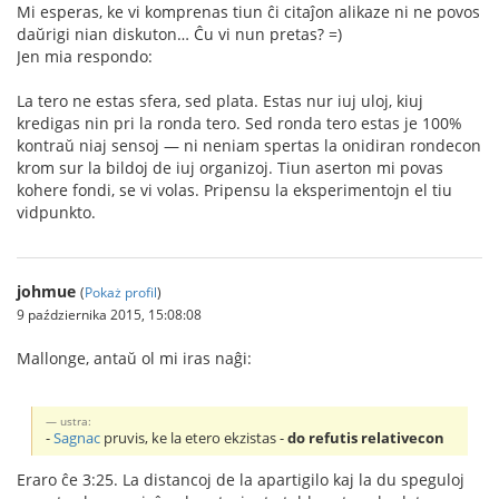
Mi esperas, ke vi komprenas tiun ĉi citaĵon alikaze ni ne povos
daŭrigi nian diskuton… Ĉu vi nun pretas? =)
Jen mia respondo:
La tero ne estas sfera, sed plata. Estas nur iuj uloj, kiuj
kredigas nin pri la ronda tero. Sed ronda tero estas je 100%
kontraŭ niaj sensoj — ni neniam spertas la onidiran rondecon
krom sur la bildoj de iuj organizoj. Tiun aserton mi povas
kohere fondi, se vi volas. Pripensu la eksperimentojn el tiu
vidpunkto.
johmue
(
Pokaż profil
)
9 października 2015, 15:08:08
Mallonge, antaŭ ol mi iras naĝi:
ustra:
-
Sagnac
pruvis, ke la etero ekzistas -
do refutis relativecon
Eraro ĉe 3:25. La distancoj de la apartigilo kaj la du speguloj