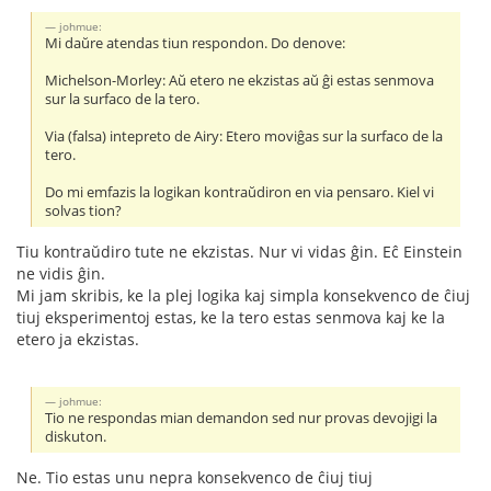
johmue:
Mi daŭre atendas tiun respondon. Do denove:
Michelson-Morley: Aŭ etero ne ekzistas aŭ ĝi estas senmova
sur la surfaco de la tero.
Via (falsa) intepreto de Airy: Etero moviĝas sur la surfaco de la
tero.
Do mi emfazis la logikan kontraŭdiron en via pensaro. Kiel vi
solvas tion?
Tiu kontraŭdiro tute ne ekzistas. Nur vi vidas ĝin. Eĉ Einstein
ne vidis ĝin.
Mi jam skribis, ke la plej logika kaj simpla konsekvenco de ĉiuj
tiuj eksperimentoj estas, ke la tero estas senmova kaj ke la
etero ja ekzistas.
johmue:
Tio ne respondas mian demandon sed nur provas devojigi la
diskuton.
Ne. Tio estas unu nepra konsekvenco de ĉiuj tiuj