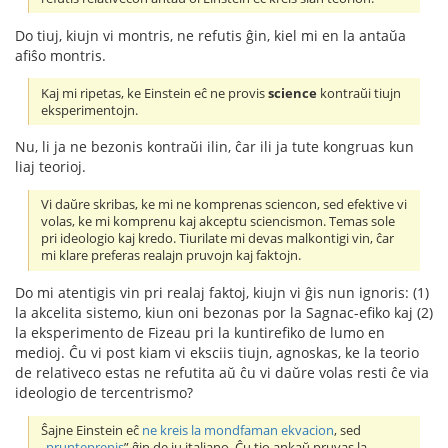
Do tiuj, kiujn vi montris, ne refutis ĝin, kiel mi en la antaŭa
afiŝo montris.
Kaj mi ripetas, ke Einstein eĉ ne provis
science
kontraŭi tiujn
eksperimentojn.
Nu, li ja ne bezonis kontraŭi ilin, ĉar ili ja tute kongruas kun
liaj teorioj.
Vi daŭre skribas, ke mi ne komprenas sciencon, sed efektive vi
volas, ke mi komprenu kaj akceptu sciencismon. Temas sole
pri ideologio kaj kredo. Tiurilate mi devas malkontigi vin, ĉar
mi klare preferas realajn pruvojn kaj faktojn.
Do mi atentigis vin pri realaj faktoj, kiujn vi ĝis nun ignoris: (1)
la akcelita sistemo, kiun oni bezonas por la Sagnac-efiko kaj (2)
la eksperimento de Fizeau pri la kuntirefiko de lumo en
medioj. Ĉu vi post kiam vi eksciis tiujn, agnoskas, ke la teorio
de relativeco estas ne refutita aŭ ĉu vi daŭre volas resti ĉe via
ideologio de tercentrismo?
Ŝajne Einstein eĉ
ne kreis la mondfaman ekvacion
, sed
„
prunteprenis
” ĝin de iu italiano. Ĉu tio ankaŭ pruvas la