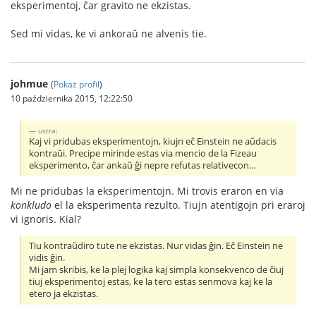
eksperimentoj, ĉar gravito ne ekzistas.
Sed mi vidas, ke vi ankoraŭ ne alvenis tie.
johmue
(
Pokaż profil
)
10 października 2015, 12:22:50
ustra:
Kaj vi pridubas eksperimentojn, kiujn eĉ Einstein ne aŭdacis
kontraŭi. Precipe mirinde estas via mencio de la Fizeau
eksperimento, ĉar ankaŭ ĝi nepre refutas relativecon…
Mi ne pridubas la eksperimentojn. Mi trovis eraron en via
konkludo
el la eksperimenta rezulto. Tiujn atentigojn pri eraroj
vi ignoris. Kial?
Tiu kontraŭdiro tute ne ekzistas. Nur vidas ĝin. Eĉ Einstein ne
vidis ĝin.
Mi jam skribis, ke la plej logika kaj simpla konsekvenco de ĉiuj
tiuj eksperimentoj estas, ke la tero estas senmova kaj ke la
etero ja ekzistas.