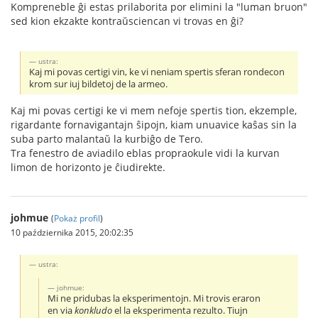
Kompreneble ĝi estas prilaborita por elimini la "luman bruon"
sed kion ekzakte kontraŭsciencan vi trovas en ĝi?
ustra:
Kaj mi povas certigi vin, ke vi neniam spertis sferan rondecon
krom sur iuj bildetoj de la armeo.
Kaj mi povas certigi ke vi mem nefoje spertis tion, ekzemple,
rigardante fornavigantajn ŝipojn, kiam unuavice kaŝas sin la
suba parto malantaŭ la kurbiĝo de Tero.
Tra fenestro de aviadilo eblas propraokule vidi la kurvan
limon de horizonto je ĉiudirekte.
johmue
(
Pokaż profil
)
10 października 2015, 20:02:35
ustra:
johmue:
Mi ne pridubas la eksperimentojn. Mi trovis eraron
en via
konkludo
el la eksperimenta rezulto. Tiujn