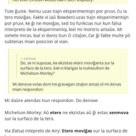
Tute ĝuste. Neniu uzas tiajn eksperimentojn por pruvi, ĉu la
tero moviĝas. Fakte vi (aŭ Bowden) uzas tiajn eksperimentojn
por pruvi, ke ĝi ne moviĝas, sed tio funkcias nur kun falsa
interpreto de la eksperimentoj, kiel mi montris antaŭe. Mi
iomete miras, kial vi donis tiun ĉi citaĵon, ĉar ĝi fakte multe pli
subtenas mian posicion ol vian.
johmue:
Do, se ni supozas, ke ekzistas etero moviĝanta sur la
surfaco de la tero, kiel vi klarigas la nulrezulton de
Michelson-Morley?
Mi denove volas doni tre gravegan citaĵon antaŭ ol mi donas
mian respondon:
Mi daŭre atendas tiun respondon. Do denove:
Michelson-Morley: Aŭ
etero
ne ekzistas aŭ ĝi estas
senmova
sur la surfaco de la tero.
Via (falsa) intepreto de Airy:
Etero moviĝas
sur la surfaco de