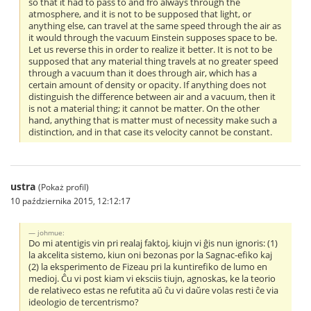
so that it had to pass to and fro always through the
atmosphere, and it is not to be supposed that light, or
anything else, can travel at the same speed through the air as
it would through the vacuum Einstein supposes space to be.
Let us reverse this in order to realize it better. It is not to be
supposed that any material thing travels at no greater speed
through a vacuum than it does through air, which has a
certain amount of density or opacity. If anything does not
distinguish the difference between air and a vacuum, then it
is not a material thing; it cannot be matter. On the other
hand, anything that is matter must of necessity make such a
distinction, and in that case its velocity cannot be constant.
ustra
(Pokaż profil)
10 października 2015, 12:12:17
johmue:
Do mi atentigis vin pri realaj faktoj, kiujn vi ĝis nun ignoris: (1)
la akcelita sistemo, kiun oni bezonas por la Sagnac-efiko kaj
(2) la eksperimento de Fizeau pri la kuntirefiko de lumo en
medioj. Ĉu vi post kiam vi eksciis tiujn, agnoskas, ke la teorio
de relativeco estas ne refutita aŭ ĉu vi daŭre volas resti ĉe via
ideologio de tercentrismo?