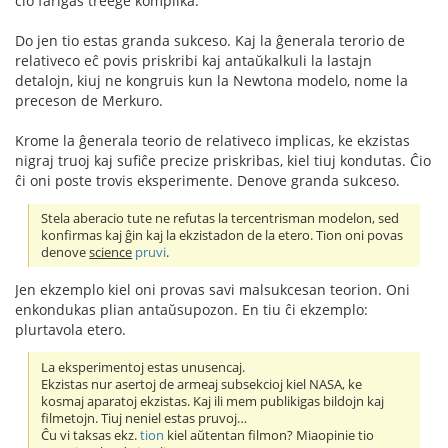
ĉio fariĝas treege komplika.
Do jen tio estas granda sukceso. Kaj la ĝenerala terorio de
relativeco eĉ povis priskribi kaj antaŭkalkuli la lastajn
detalojn, kiuj ne kongruis kun la Newtona modelo, nome la
preceson de Merkuro.
Krome la ĝenerala teorio de relativeco implicas, ke ekzistas
nigraj truoj kaj sufiĉe precize priskribas, kiel tiuj kondutas. Ĉio
ĉi oni poste trovis eksperimente. Denove granda sukceso.
Stela aberacio tute ne refutas la tercentrisman modelon, sed
konfirmas kaj ĝin kaj la ekzistadon de la etero. Tion oni povas
denove
science
pruvi
.
Jen ekzemplo kiel oni provas savi malsukcesan teorion. Oni
enkondukas plian antaŭsupozon. En tiu ĉi ekzemplo:
plurtavola etero.
La eksperimentoj estas unusencaj.
Ekzistas nur asertoj de armeaj subsekcioj kiel NASA, ke
kosmaj aparatoj ekzistas. Kaj ili mem publikigas bildojn kaj
filmetojn. Tiuj neniel estas pruvoj…
Ĉu vi taksas ekz.
tion
kiel aŭtentan filmon? Miaopinie tio