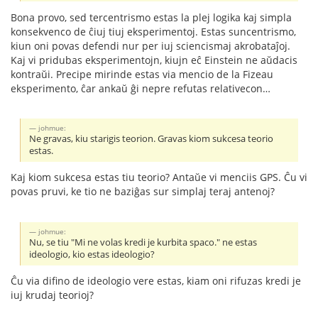
Bona provo, sed tercentrismo estas la plej logika kaj simpla
konsekvenco de ĉiuj tiuj eksperimentoj. Estas suncentrismo,
kiun oni povas defendi nur per iuj sciencismaj akrobataĵoj.
Kaj vi pridubas eksperimentojn, kiujn eĉ Einstein ne aŭdacis
kontraŭi. Precipe mirinde estas via mencio de la Fizeau
eksperimento, ĉar ankaŭ ĝi nepre refutas relativecon…
johmue:
Ne gravas, kiu starigis teorion. Gravas kiom sukcesa teorio
estas.
Kaj kiom sukcesa estas tiu teorio? Antaŭe vi menciis GPS. Ĉu vi
povas pruvi, ke tio ne baziĝas sur simplaj teraj antenoj?
johmue:
Nu, se tiu "Mi ne volas kredi je kurbita spaco." ne estas
ideologio, kio estas ideologio?
Ĉu via difino de ideologio vere estas, kiam oni rifuzas kredi je
iuj krudaj teorioj?