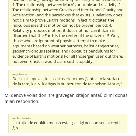
1. The relationship between Mach’s principle and relativity. 2.
The relationship between Gravity and Inertia, and Gravity and
Acceleration (and the paradoxes that exist). 3. Relativity does
not claim to prove Earth’s motions, in fact it ‘dictates’ the
ridiculous idea that motion cannot be proven period. 4.
Relativity proposes motion, it does not nor can it claim to
disprove that the Earth is the center of the universe! 5. Only
those who are ignorant of physics attempt to make
arguments based on weather patterns, ballistic trajectories,
geosynchronous satellites, and Foucault’s pendulums for
evidence of Earth’s motions! For all those ‘geniuses’ out there,
not even Einstein would claim such stupidity.
johmue:
Do, se ni supozas, ke ekzistas etero moviĝanta sur la surfaco
de la tero, kiel vi klarigas la nulrezulton de Michelson-Morley?
Mi denove volas doni tre gravegan citaĵon antaŭ ol mi donas
mian respondon:
Aristotelo:
La trajto de edukita menso estas gastigi penson sen akcepti
ĝin.