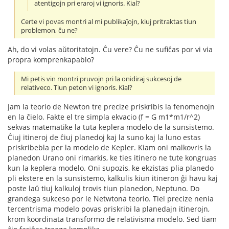
atentigojn pri eraroj vi ignoris. Kial?
Certe vi povas montri al mi publikaĵojn, kiuj pritraktas tiun
problemon, ĉu ne?
Ah, do vi volas aŭtoritatojn. Ĉu vere? Ĉu ne sufiĉas por vi via
propra komprenkapablo?
Mi petis vin montri pruvojn pri la onidiraj sukcesoj de
relativeco. Tiun peton vi ignoris. Kial?
Jam la teorio de Newton tre precize priskribis la fenomenojn
en la ĉielo. Fakte el tre simpla ekvacio (f = G m1*m1/r^2)
sekvas matematike la tuta keplera modelo de la sunsistemo.
Ĉiuj itineroj de ĉiuj planedoj kaj la suno kaj la luno estas
priskribebla per la modelo de Kepler. Kiam oni malkovris la
planedon Urano oni rimarkis, ke ties itinero ne tute kongruas
kun la keplera modelo. Oni supozis, ke ekzistas plia planedo
pli ekstere en la sunsistemo, kalkulis kiun itineron ĝi havu kaj
poste laŭ tiuj kalkuloj trovis tiun planedon, Neptuno. Do
grandega sukceso por le Netwtona teorio. Tiel precize nenia
tercentrisma modelo povas priskribi la planedajn itinerojn,
krom koordinata transformo de relativisma modelo. Sed tiam