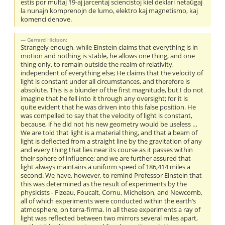
estis por multaj 19-aj jarcentaj sciencistoj kiel deklari netaŭgaj
la nunajn komprenojn de lumo, elektro kaj magnetismo, kaj
komenci denove.
Gerrard Hickson:
Strangely enough, while Einstein claims that everything is in
motion and nothing is stable, he allows one thing, and one
thing only, to remain outside the realm of relativity,
independent of everything else; He claims that the velocity of
light is constant under all circumstances, and therefore is
absolute. This is a blunder of the first magnitude, but I do not
imagine that he fell into it through any oversight; for it is
quite evident that he was driven into this false position. He
was compelled to say that the velocity of light is constant,
because, if he did not his new geometry would be useless …
We are told that light is a material thing, and that a beam of
light is deflected from a straight line by the gravitation of any
and every thing that lies near its course as it passes within
their sphere of influence; and we are further assured that
light always maintains a uniform speed of 186,414 miles a
second. We have, however, to remind Professor Einstein that
this was determined as the result of experiments by the
physicists - Fizeau, Foucalt, Cornu, Michelson, and Newcomb,
all of which experiments were conducted within the earth’s
atmosphere, on terra-firma. In all these experiments a ray of
light was reflected between two mirrors several miles apart,