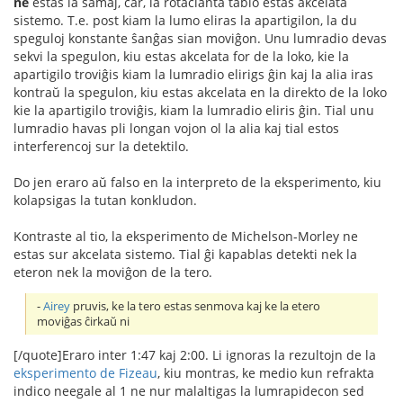
ne
estas la samaj, ĉar, la rotacianta tablo estas akcelata
sistemo. T.e. post kiam la lumo eliras la apartigilon, la du
speguloj konstante ŝanĝas sian moviĝon. Unu lumradio devas
sekvi la spegulon, kiu estas akcelata for de la loko, kie la
apartigilo troviĝis kiam la lumradio elirigs ĝin kaj la alia iras
kontraŭ la spegulon, kiu estas akcelata en la direkto de la loko
kie la apartigilo troviĝis, kiam la lumradio eliris ĝin. Tial unu
lumradio havas pli longan vojon ol la alia kaj tial estos
interferencoj sur la detektilo.
Do jen eraro aŭ falso en la interpreto de la eksperimento, kiu
kolapsigas la tutan konkludon.
Kontraste al tio, la eksperimento de Michelson-Morley ne
estas sur akcelata sistemo. Tial ĝi kapablas detekti nek la
eteron nek la moviĝon de la tero.
-
Airey
pruvis, ke la tero estas senmova kaj ke la etero
moviĝas ĉirkaŭ ni
[/quote]Eraro inter 1:47 kaj 2:00. Li ignoras la rezultojn de la
eksperimento de Fizeau
, kiu montras, ke medio kun refrakta
indico neegale al 1 ne nur malaltigas la lumrapidecon sed