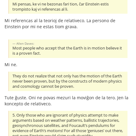
Mi pensas, ke vi ne bezonas fari tion, ĉar Einstein estis
trompisto kaj vi referencas al li.
Mi referencas al la teorioj de relativeco. La persono de
Einstein por mi ne estas tiom grava.
Allen Daves:
Most people who accept that the Earth is in motion believe it
is a proven fact.
Mi ne.
They do not realize that not only has the motion of the Earth
never been proven, but by the constructs of modern physics
and cosmology cannot be proven.
Tute ĝuste. Oni ne povas mezuri la moviĝon de la tero. Jen la
koncepto de relativeco.
5. Only those who are ignorant of physics attempt to make
arguments based on weather patterns, ballistic trajectories,
geosynchronous satellites, and Foucault’s pendulums for
evidence of Earth’s motions! For all those ‘geniuses’ out there,
not even Einstein would claim such stupidity.