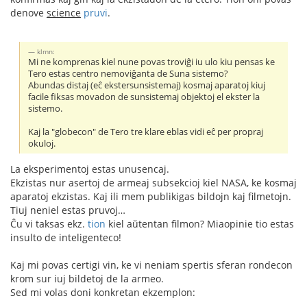
denove
science
pruvi
.
klmn:
Mi ne komprenas kiel nune povas troviĝi iu ulo kiu pensas ke
Tero estas centro nemoviĝanta de Suna sistemo?
Abundas distaj (eĉ ekstersunsistemaj) kosmaj aparatoj kiuj
facile fiksas movadon de sunsistemaj objektoj el ekster la
sistemo.
Kaj la "globecon" de Tero tre klare eblas vidi eĉ per propraj
okuloj.
La eksperimentoj estas unusencaj.
Ekzistas nur asertoj de armeaj subsekcioj kiel NASA, ke kosmaj
aparatoj ekzistas. Kaj ili mem publikigas bildojn kaj filmetojn.
Tiuj neniel estas pruvoj…
Ĉu vi taksas ekz.
tion
kiel aŭtentan filmon? Miaopinie tio estas
insulto de inteligenteco!
Kaj mi povas certigi vin, ke vi neniam spertis sferan rondecon
krom sur iuj bildetoj de la armeo.
Sed mi volas doni konkretan ekzemplon: