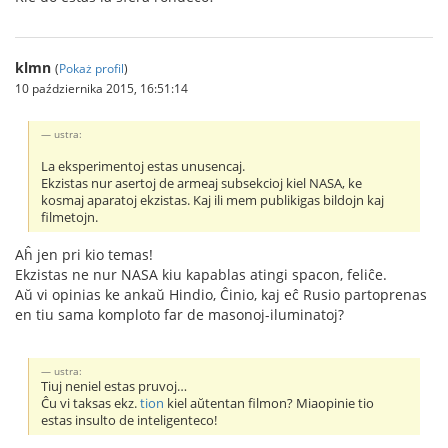
klmn
(
Pokaż profil
)
10 października 2015, 16:51:14
ustra:
La eksperimentoj estas unusencaj.
Ekzistas nur asertoj de armeaj subsekcioj kiel NASA, ke
kosmaj aparatoj ekzistas. Kaj ili mem publikigas bildojn kaj
filmetojn.
Aĥ jen pri kio temas!
Ekzistas ne nur NASA kiu kapablas atingi spacon, feliĉe.
Aŭ vi opinias ke ankaŭ Hindio, Ĉinio, kaj eĉ Rusio partoprenas
en tiu sama komploto far de masonoj-iluminatoj?
ustra:
Tiuj neniel estas pruvoj…
Ĉu vi taksas ekz.
tion
kiel aŭtentan filmon? Miaopinie tio
estas insulto de inteligenteco!