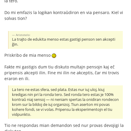
la tero.
Do mi emfazis la logikan kontraŭdiron en via pensaro. Kiel vi
solvas tion?
Aristotelo:
La trajto de edukita menso estas gastigi penson sen akcepti
ĝin.
Priskribo de mia menso
Fakte mi gastigis dum tiu diskuto multajn pensojn kaj eĉ
pripensis akcepti ilin. Fine mi ilin ne akceptis, ĉar mi trovis
eraron en ili.
La tero ne estas sfera, sed plata. Estas nur iuj uloj, kiuj
kredigas nin pri la ronda tero. Sed ronda tero estas je 100%
kontraŭ niaj sensoj — ni neniam spertas la onidiran rondecon
krom sur la bildoj de iuj organizoj. Tiun aserton mi povas
kohere fondi, se vi volas. Pripensu la eksperimentojn el tiu
vidpunkto.
Tio ne respondas mian demandon sed nur provas devojigi la