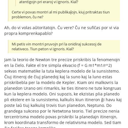
atentigojn pri eraroj vi ignoris. Kial?
Certe vi povas montri al mi publikaĵojn, kiuj pritraktas tiun
problemon, ĉu ne?
Ah, do vi volas aŭtoritatojn. Ĉu vere? Ĉu ne sufiĉas por vi via
propra komprenkapablo?
Mi petis vin montri pruvojn pri la onidiraj sukcesoj de
relativeco. Tiun peton vi ignoris. Kial?
Jam la teorio de Newton tre precize priskribis la fenomenojn
en la ĉielo. Fakte el tre simpla ekvacio (f = G m1*m1/r^2)
sekvas matematike la tuta keplera modelo de la sunsistemo.
Ĉiuj itineroj de ĉiuj planedoj kaj la suno kaj la luno estas
priskribebla per la modelo de Kepler. Kiam oni malkovris la
planedon Urano oni rimarkis, ke ties itinero ne tute kongruas
kun la keplera modelo. Oni supozis, ke ekzistas plia planedo
pli ekstere en la sunsistemo, kalkulis kiun itineron ĝi havu kaj
poste laŭ tiuj kalkuloj trovis tiun planedon, Neptuno. Do
grandega sukceso por le Netwtona teorio. Tiel precize nenia
tercentrisma modelo povas priskribi la planedajn itinerojn,
krom koordinata transformo de relativisma modelo. Sed tiam