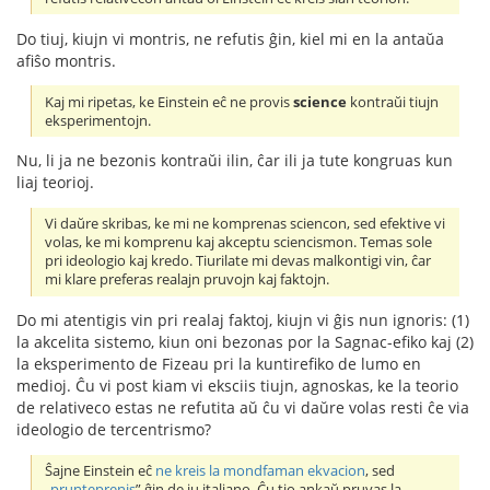
Do tiuj, kiujn vi montris, ne refutis ĝin, kiel mi en la antaŭa
afiŝo montris.
Kaj mi ripetas, ke Einstein eĉ ne provis
science
kontraŭi tiujn
eksperimentojn.
Nu, li ja ne bezonis kontraŭi ilin, ĉar ili ja tute kongruas kun
liaj teorioj.
Vi daŭre skribas, ke mi ne komprenas sciencon, sed efektive vi
volas, ke mi komprenu kaj akceptu sciencismon. Temas sole
pri ideologio kaj kredo. Tiurilate mi devas malkontigi vin, ĉar
mi klare preferas realajn pruvojn kaj faktojn.
Do mi atentigis vin pri realaj faktoj, kiujn vi ĝis nun ignoris: (1)
la akcelita sistemo, kiun oni bezonas por la Sagnac-efiko kaj (2)
la eksperimento de Fizeau pri la kuntirefiko de lumo en
medioj. Ĉu vi post kiam vi eksciis tiujn, agnoskas, ke la teorio
de relativeco estas ne refutita aŭ ĉu vi daŭre volas resti ĉe via
ideologio de tercentrismo?
Ŝajne Einstein eĉ
ne kreis la mondfaman ekvacion
, sed
„
prunteprenis
” ĝin de iu italiano. Ĉu tio ankaŭ pruvas la