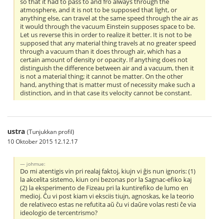
so that it had to pass to and fro always through the
atmosphere, and it is not to be supposed that light, or
anything else, can travel at the same speed through the air as
it would through the vacuum Einstein supposes space to be.
Let us reverse this in order to realize it better. It is not to be
supposed that any material thing travels at no greater speed
through a vacuum than it does through air, which has a
certain amount of density or opacity. If anything does not
distinguish the difference between air and a vacuum, then it
is not a material thing; it cannot be matter. On the other
hand, anything that is matter must of necessity make such a
distinction, and in that case its velocity cannot be constant.
ustra
(Tunjukkan profil)
10 Oktober 2015 12.12.17
johmue:
Do mi atentigis vin pri realaj faktoj, kiujn vi ĝis nun ignoris: (1)
la akcelita sistemo, kiun oni bezonas por la Sagnac-efiko kaj
(2) la eksperimento de Fizeau pri la kuntirefiko de lumo en
medioj. Ĉu vi post kiam vi eksciis tiujn, agnoskas, ke la teorio
de relativeco estas ne refutita aŭ ĉu vi daŭre volas resti ĉe via
ideologio de tercentrismo?