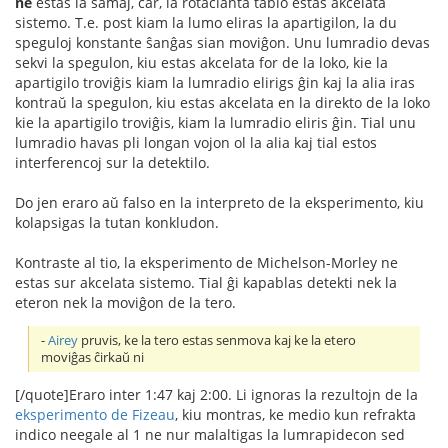
ne
estas la samaj, ĉar, la rotacianta tablo estas akcelata
sistemo. T.e. post kiam la lumo eliras la apartigilon, la du
speguloj konstante ŝanĝas sian moviĝon. Unu lumradio devas
sekvi la spegulon, kiu estas akcelata for de la loko, kie la
apartigilo troviĝis kiam la lumradio elirigs ĝin kaj la alia iras
kontraŭ la spegulon, kiu estas akcelata en la direkto de la loko
kie la apartigilo troviĝis, kiam la lumradio eliris ĝin. Tial unu
lumradio havas pli longan vojon ol la alia kaj tial estos
interferencoj sur la detektilo.
Do jen eraro aŭ falso en la interpreto de la eksperimento, kiu
kolapsigas la tutan konkludon.
Kontraste al tio, la eksperimento de Michelson-Morley ne
estas sur akcelata sistemo. Tial ĝi kapablas detekti nek la
eteron nek la moviĝon de la tero.
-
Airey
pruvis, ke la tero estas senmova kaj ke la etero
moviĝas ĉirkaŭ ni
[/quote]Eraro inter 1:47 kaj 2:00. Li ignoras la rezultojn de la
eksperimento de Fizeau
, kiu montras, ke medio kun refrakta
indico neegale al 1 ne nur malaltigas la lumrapidecon sed