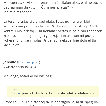
Mi esperas, ke vi komprenas tiun ĉi citaĵon alikaze ni ne povos
daŭrigi nian diskuton… Ĉu vi nun pretas? =)
Jen mia respondo:
La tero ne estas sfera, sed plata. Estas nur iuj uloj, kiuj
kredigas nin pri la ronda tero. Sed ronda tero estas je 100%
kontraŭ niaj sensoj — ni neniam spertas la onidiran rondecon
krom sur la bildoj de iuj organizoj. Tiun aserton mi povas
kohere fondi, se vi volas. Pripensu la eksperimentojn el tiu
vidpunkto.
johmue
(
Tunjukkan profil
)
9 Oktober 2015 15.08.08
Mallonge, antaŭ ol mi iras naĝi:
ustra:
-
Sagnac
pruvis, ke la etero ekzistas -
do refutis relativecon
Eraro ĉe 3:25. La distancoj de la apartigilo kaj la du speguloj