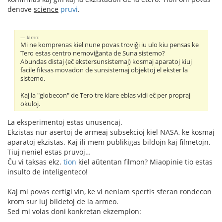
denove
science
pruvi
.
klmn:
Mi ne komprenas kiel nune povas troviĝi iu ulo kiu pensas ke
Tero estas centro nemoviĝanta de Suna sistemo?
Abundas distaj (eĉ ekstersunsistemaj) kosmaj aparatoj kiuj
facile fiksas movadon de sunsistemaj objektoj el ekster la
sistemo.
Kaj la "globecon" de Tero tre klare eblas vidi eĉ per propraj
okuloj.
La eksperimentoj estas unusencaj.
Ekzistas nur asertoj de armeaj subsekcioj kiel NASA, ke kosmaj
aparatoj ekzistas. Kaj ili mem publikigas bildojn kaj filmetojn.
Tiuj neniel estas pruvoj…
Ĉu vi taksas ekz.
tion
kiel aŭtentan filmon? Miaopinie tio estas
insulto de inteligenteco!
Kaj mi povas certigi vin, ke vi neniam spertis sferan rondecon
krom sur iuj bildetoj de la armeo.
Sed mi volas doni konkretan ekzemplon: