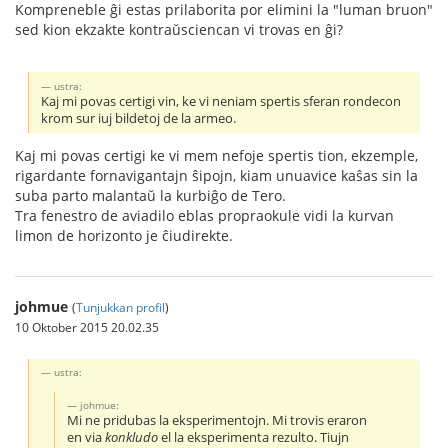
Kompreneble ĝi estas prilaborita por elimini la "luman bruon"
sed kion ekzakte kontraŭsciencan vi trovas en ĝi?
ustra:
Kaj mi povas certigi vin, ke vi neniam spertis sferan rondecon
krom sur iuj bildetoj de la armeo.
Kaj mi povas certigi ke vi mem nefoje spertis tion, ekzemple,
rigardante fornavigantajn ŝipojn, kiam unuavice kaŝas sin la
suba parto malantaŭ la kurbiĝo de Tero.
Tra fenestro de aviadilo eblas propraokule vidi la kurvan
limon de horizonto je ĉiudirekte.
johmue
(
Tunjukkan profil
)
10 Oktober 2015 20.02.35
ustra:
johmue:
Mi ne pridubas la eksperimentojn. Mi trovis eraron
en via
konkludo
el la eksperimenta rezulto. Tiujn