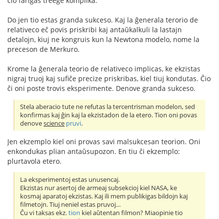
ĉio fariĝas treege komplika.
Do jen tio estas granda sukceso. Kaj la ĝenerala terorio de
relativeco eĉ povis priskribi kaj antaŭkalkuli la lastajn
detalojn, kiuj ne kongruis kun la Newtona modelo, nome la
preceson de Merkuro.
Krome la ĝenerala teorio de relativeco implicas, ke ekzistas
nigraj truoj kaj sufiĉe precize priskribas, kiel tiuj kondutas. Ĉio
ĉi oni poste trovis eksperimente. Denove granda sukceso.
Stela aberacio tute ne refutas la tercentrisman modelon, sed
konfirmas kaj ĝin kaj la ekzistadon de la etero. Tion oni povas
denove
science
pruvi
.
Jen ekzemplo kiel oni provas savi malsukcesan teorion. Oni
enkondukas plian antaŭsupozon. En tiu ĉi ekzemplo:
plurtavola etero.
La eksperimentoj estas unusencaj.
Ekzistas nur asertoj de armeaj subsekcioj kiel NASA, ke
kosmaj aparatoj ekzistas. Kaj ili mem publikigas bildojn kaj
filmetojn. Tiuj neniel estas pruvoj…
Ĉu vi taksas ekz.
tion
kiel aŭtentan filmon? Miaopinie tio