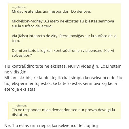
johmue:
Mi daŭre atendas tiun respondon. Do denove:
Michelson-Morley: Aŭ etero ne ekzistas aŭ ĝi estas senmova
sur la surfaco de la tero.
Via (falsa) intepreto de Airy: Etero moviĝas sur la surfaco de la
tero.
Do mi emfazis la logikan kontraŭdiron en via pensaro. Kiel vi
solvas tion?
Tiu kontraŭdiro tute ne ekzistas. Nur vi vidas ĝin. Eĉ Einstein
ne vidis ĝin.
Mi jam skribis, ke la plej logika kaj simpla konsekvenco de ĉiuj
tiuj eksperimentoj estas, ke la tero estas senmova kaj ke la
etero ja ekzistas.
johmue:
Tio ne respondas mian demandon sed nur provas devojigi la
diskuton.
Ne. Tio estas unu nepra konsekvenco de ĉiuj tiuj