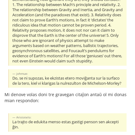
1. The relationship between Mach’s principle and relativity. 2.
The relationship between Gravity and Inertia, and Gravity and
Acceleration (and the paradoxes that exist). 3. Relativity does
not claim to prove Earth’s motions, in fact it ‘dictates’ the
ridiculous idea that motion cannot be proven period. 4.
Relativity proposes motion, it does not nor can it claim to
disprove that the Earth is the center of the universe! 5. Only
those who are ignorant of physics attempt to make
arguments based on weather patterns, ballistic trajectories,
geosynchronous satellites, and Foucault’s pendulums for
evidence of Earth’s motions! For all those ‘geniuses’ out there,
not even Einstein would claim such stupidity.
johmue:
Do, se ni supozas, ke ekzistas etero moviĝanta sur la surfaco
de la tero, kiel vi klarigas la nulrezulton de Michelson-Morley?
Mi denove volas doni tre gravegan citaĵon antaŭ ol mi donas
mian respondon:
Aristotelo:
La trajto de edukita menso estas gastigi penson sen akcepti
ĝin.