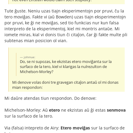
Tute ĝuste. Neniu uzas tiajn eksperimentojn por pruvi, ĉu la
tero moviĝas. Fakte vi (aŭ Bowden) uzas tiajn eksperimentojn
por pruvi, ke ĝi ne moviĝas, sed tio funkcias nur kun falsa
interpreto de la eksperimentoj, kiel mi montris antaŭe. Mi
iomete miras, kial vi donis tiun ĉi citaĵon, ĉar ĝi fakte multe pli
subtenas mian posicion ol vian.
johmue:
Do, se ni supozas, ke ekzistas etero moviĝanta sur la
surfaco de la tero, kiel vi klarigas la nulrezulton de
Michelson-Morley?
Mi denove volas doni tre gravegan citaĵon antaŭ ol mi donas
mian respondon:
Mi daŭre atendas tiun respondon. Do denove:
Michelson-Morley: Aŭ
etero
ne ekzistas aŭ ĝi estas
senmova
sur la surfaco de la tero.
Via (falsa) intepreto de Airy:
Etero moviĝas
sur la surfaco de