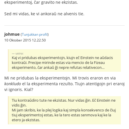
eksperimentoj, ĉar gravito ne ekzistas.
Sed mi vidas, ke vi ankoraŭ ne alvenis tie.
johmue
(
Tunjukkan profil
)
10 Oktober 2015 12.22.50
ustra:
Kaj vi pridubas eksperimentojn, kiujn eĉ Einstein ne aŭdacis
kontraŭi. Precipe mirinde estas via mencio de la Fizeau
eksperimento, ĉar ankaŭ ĝi nepre refutas relativecon…
Mi ne pridubas la eksperimentojn. Mi trovis eraron en via
konkludo
el la eksperimenta rezulto. Tiujn atentigojn pri eraroj
vi ignoris. Kial?
Tiu kontraŭdiro tute ne ekzistas. Nur vidas ĝin. Eĉ Einstein ne
vidis ĝin.
Mi jam skribis, ke la plej logika kaj simpla konsekvenco de ĉiuj
tiuj eksperimentoj estas, ke la tero estas senmova kaj ke la
etero ja ekzistas.