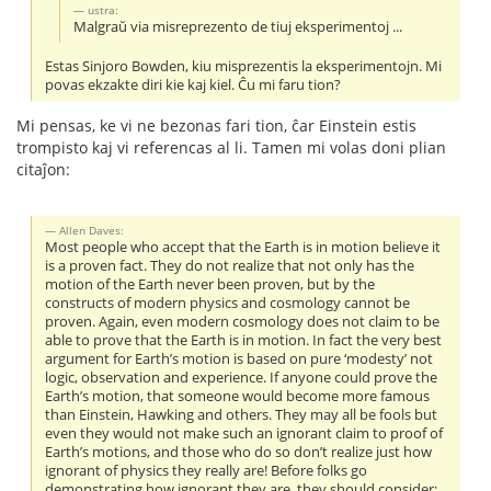
ustra:
Malgraŭ via misreprezento de tiuj eksperimentoj ...
Estas Sinjoro Bowden, kiu misprezentis la eksperimentojn. Mi
povas ekzakte diri kie kaj kiel. Ĉu mi faru tion?
Mi pensas, ke vi ne bezonas fari tion, ĉar Einstein estis
trompisto kaj vi referencas al li. Tamen mi volas doni plian
citaĵon:
Allen Daves:
Most people who accept that the Earth is in motion believe it
is a proven fact. They do not realize that not only has the
motion of the Earth never been proven, but by the
constructs of modern physics and cosmology cannot be
proven. Again, even modern cosmology does not claim to be
able to prove that the Earth is in motion. In fact the very best
argument for Earth’s motion is based on pure ‘modesty’ not
logic, observation and experience. If anyone could prove the
Earth’s motion, that someone would become more famous
than Einstein, Hawking and others. They may all be fools but
even they would not make such an ignorant claim to proof of
Earth’s motions, and those who do so don’t realize just how
ignorant of physics they really are! Before folks go
demonstrating how ignorant they are, they should consider: