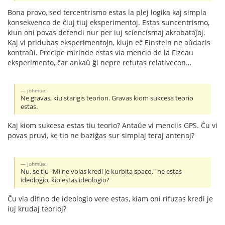
Bona provo, sed tercentrismo estas la plej logika kaj simpla
konsekvenco de ĉiuj tiuj eksperimentoj. Estas suncentrismo,
kiun oni povas defendi nur per iuj sciencismaj akrobataĵoj.
Kaj vi pridubas eksperimentojn, kiujn eĉ Einstein ne aŭdacis
kontraŭi. Precipe mirinde estas via mencio de la Fizeau
eksperimento, ĉar ankaŭ ĝi nepre refutas relativecon…
johmue:
Ne gravas, kiu starigis teorion. Gravas kiom sukcesa teorio
estas.
Kaj kiom sukcesa estas tiu teorio? Antaŭe vi menciis GPS. Ĉu vi
povas pruvi, ke tio ne baziĝas sur simplaj teraj antenoj?
johmue:
Nu, se tiu "Mi ne volas kredi je kurbita spaco." ne estas
ideologio, kio estas ideologio?
Ĉu via difino de ideologio vere estas, kiam oni rifuzas kredi je
iuj krudaj teorioj?