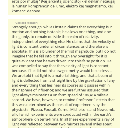
estis por multaj 19-aj jarcentaj sciencistoj kiel deklari netaŭgaj
la nunajn komprenojn de lumo, elektro kaj magnetismo, kaj
komenci denove.
Gerrard Hickson:
Strangely enough, while Einstein claims that everything is in
motion and nothing is stable, he allows one thing, and one
thing only, to remain outside the realm of relativity,
independent of everything else; He claims that the velocity of
light is constant under all circumstances, and therefore is
absolute. This is a blunder of the first magnitude, but I do not
imagine that he fell into it through any oversight; for it is
quite evident that he was driven into this false position. He
was compelled to say that the velocity of light is constant,
because, if he did not his new geometry would be useless …
We are told that light is a material thing, and that a beam of
light is deflected from a straight line by the gravitation of any
and every thing that lies near its course as it passes within
their sphere of influence; and we are further assured that
light always maintains a uniform speed of 186,414 miles a
second. We have, however, to remind Professor Einstein that
this was determined as the result of experiments by the
physicists - Fizeau, Foucalt, Cornu, Michelson, and Newcomb,
all of which experiments were conducted within the earth’s
atmosphere, on terra-firma. In all these experiments a ray of
light was reflected between two mirrors several miles apart,