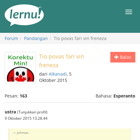
Ke
daftar
Men
isi
Forum
Pandangan
Tio povas fari vin freneza
Tio povas fari vin
Balas
freneza
dari
Alkanadi
, 5
Oktober 2015
Pesan:
163
Bahasa:
Esperanto
ustra
(Tunjukkan profil)
9 Oktober 2015 13.28.44
johmue: