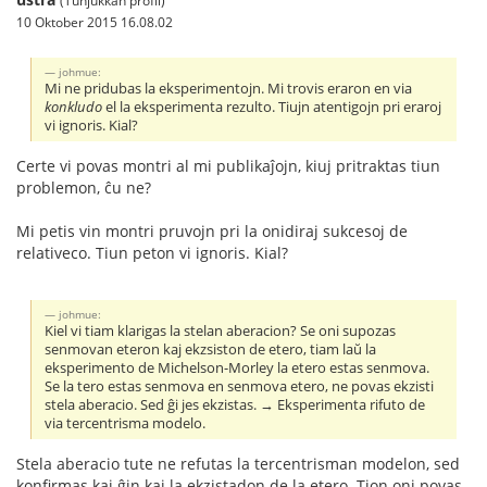
(Tunjukkan profil)
10 Oktober 2015 16.08.02
johmue:
Mi ne pridubas la eksperimentojn. Mi trovis eraron en via
konkludo
el la eksperimenta rezulto. Tiujn atentigojn pri eraroj
vi ignoris. Kial?
Certe vi povas montri al mi publikaĵojn, kiuj pritraktas tiun
problemon, ĉu ne?
Mi petis vin montri pruvojn pri la onidiraj sukcesoj de
relativeco. Tiun peton vi ignoris. Kial?
johmue:
Kiel vi tiam klarigas la stelan aberacion? Se oni supozas
senmovan eteron kaj ekzsiston de etero, tiam laŭ la
eksperimento de Michelson-Morley la etero estas senmova.
Se la tero estas senmova en senmova etero, ne povas ekzisti
stela aberacio. Sed ĝi jes ekzistas. → Eksperimenta rifuto de
via tercentrisma modelo.
Stela aberacio tute ne refutas la tercentrisman modelon, sed
konfirmas kaj ĝin kaj la ekzistadon de la etero. Tion oni povas