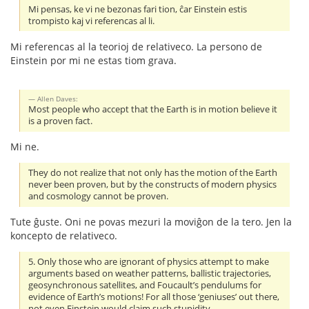
Mi pensas, ke vi ne bezonas fari tion, ĉar Einstein estis
trompisto kaj vi referencas al li.
Mi referencas al la teorioj de relativeco. La persono de
Einstein por mi ne estas tiom grava.
Allen Daves:
Most people who accept that the Earth is in motion believe it
is a proven fact.
Mi ne.
They do not realize that not only has the motion of the Earth
never been proven, but by the constructs of modern physics
and cosmology cannot be proven.
Tute ĝuste. Oni ne povas mezuri la moviĝon de la tero. Jen la
koncepto de relativeco.
5. Only those who are ignorant of physics attempt to make
arguments based on weather patterns, ballistic trajectories,
geosynchronous satellites, and Foucault’s pendulums for
evidence of Earth’s motions! For all those ‘geniuses’ out there,
not even Einstein would claim such stupidity.