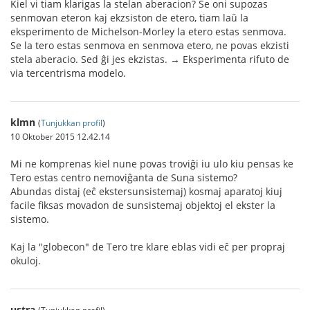
Kiel vi tiam klarigas la stelan aberacion? Se oni supozas
senmovan eteron kaj ekzsiston de etero, tiam laŭ la
eksperimento de Michelson-Morley la etero estas senmova.
Se la tero estas senmova en senmova etero, ne povas ekzisti
stela aberacio. Sed ĝi jes ekzistas. → Eksperimenta rifuto de
via tercentrisma modelo.
klmn
(
Tunjukkan profil
)
10 Oktober 2015 12.42.14
Mi ne komprenas kiel nune povas troviĝi iu ulo kiu pensas ke
Tero estas centro nemoviĝanta de Suna sistemo?
Abundas distaj (eĉ ekstersunsistemaj) kosmaj aparatoj kiuj
facile fiksas movadon de sunsistemaj objektoj el ekster la
sistemo.
Kaj la "globecon" de Tero tre klare eblas vidi eĉ per propraj
okuloj.
ustra