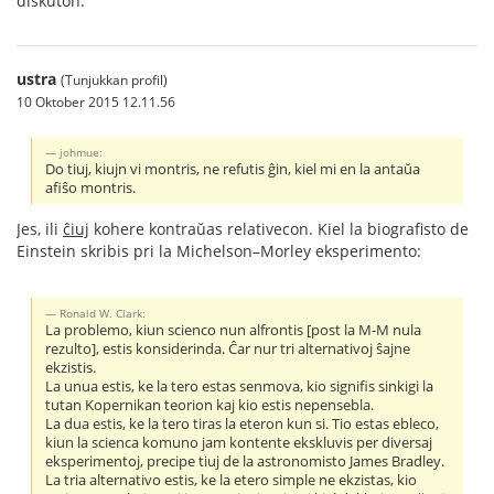
diskuton.
ustra
(Tunjukkan profil)
10 Oktober 2015 12.11.56
johmue:
Do tiuj, kiujn vi montris, ne refutis ĝin, kiel mi en la antaŭa
afiŝo montris.
Jes, ili
ĉiuj
kohere kontraŭas relativecon. Kiel la biografisto de
Einstein skribis pri la Michelson–Morley eksperimento:
Ronald W. Clark:
La problemo, kiun scienco nun alfrontis [post la M-M nula
rezulto], estis konsiderinda. Ĉar nur tri alternativoj ŝajne
ekzistis.
La unua estis, ke la tero estas senmova, kio signifis sinkigi la
tutan Kopernikan teorion kaj kio estis nepensebla.
La dua estis, ke la tero tiras la eteron kun si. Tio estas ebleco,
kiun la scienca komuno jam kontente ekskluvis per diversaj
eksperimentoj, precipe tiuj de la astronomisto James Bradley.
La tria alternativo estis, ke la etero simple ne ekzistas, kio