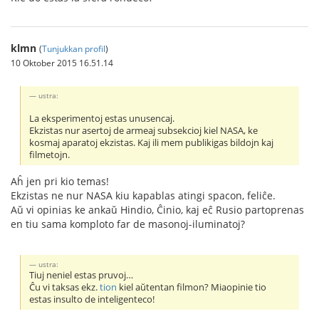
klmn
(
Tunjukkan profil
)
10 Oktober 2015 16.51.14
ustra:
La eksperimentoj estas unusencaj.
Ekzistas nur asertoj de armeaj subsekcioj kiel NASA, ke
kosmaj aparatoj ekzistas. Kaj ili mem publikigas bildojn kaj
filmetojn.
Aĥ jen pri kio temas!
Ekzistas ne nur NASA kiu kapablas atingi spacon, feliĉe.
Aŭ vi opinias ke ankaŭ Hindio, Ĉinio, kaj eĉ Rusio partoprenas
en tiu sama komploto far de masonoj-iluminatoj?
ustra:
Tiuj neniel estas pruvoj…
Ĉu vi taksas ekz.
tion
kiel aŭtentan filmon? Miaopinie tio
estas insulto de inteligenteco!