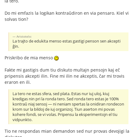
la tero.
Do mi emfazis la logikan kontraŭdiron en via pensaro. Kiel vi
solvas tion?
Aristotelo:
La trajto de edukita menso estas gastigi penson sen akcepti
ĝin.
Priskribo de mia menso
Fakte mi gastigis dum tiu diskuto multajn pensojn kaj eĉ
pripensis akcepti ilin. Fine mi ilin ne akceptis, ĉar mi trovis
eraron en ili.
La tero ne estas sfera, sed plata. Estas nur iuj uloj, kiuj
kredigas nin pri la ronda tero. Sed ronda tero estas je 100%
kontraŭ niaj sensoj — ni neniam spertas la onidiran rondecon
krom sur la bildoj de iuj organizoj. Tiun aserton mi povas
kohere fondi, se vi volas. Pripensu la eksperimentojn el tiu
vidpunkto.
Tio ne respondas mian demandon sed nur provas devojigi la