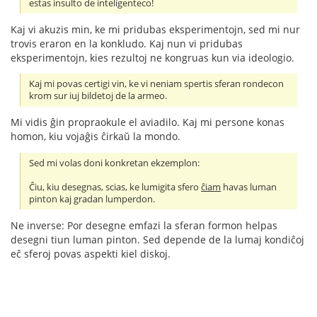
estas insulto de inteligenteco!
Kaj vi akuzis min, ke mi pridubas eksperimentojn, sed mi nur
trovis eraron en la konkludo. Kaj nun vi pridubas
eksperimentojn, kies rezultoj ne kongruas kun via ideologio.
Kaj mi povas certigi vin, ke vi neniam spertis sferan rondecon
krom sur iuj bildetoj de la armeo.
Mi vidis ĝin propraokule el aviadilo. Kaj mi persone konas
homon, kiu vojaĝis ĉirkaŭ la mondo.
Sed mi volas doni konkretan ekzemplon:
Ĉiu, kiu desegnas, scias, ke lumigita sfero
ĉiam
havas luman
pinton kaj gradan lumperdon.
Ne inverse: Por desegne emfazi la sferan formon helpas
desegni tiun luman pinton. Sed depende de la lumaj kondiĉoj
eĉ sferoj povas aspekti kiel diskoj.