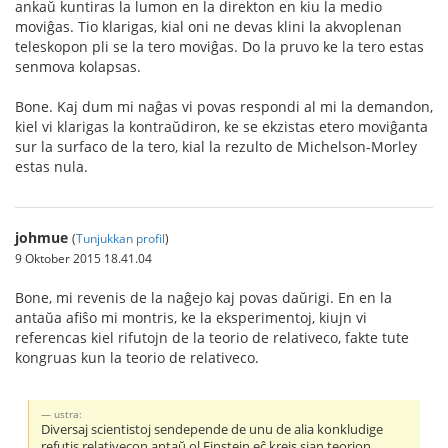
ankaŭ kuntiras la lumon en la direkton en kiu la medio
moviĝas. Tio klarigas, kial oni ne devas klini la akvoplenan
teleskopon pli se la tero moviĝas. Do la pruvo ke la tero estas
senmova kolapsas.
Bone. Kaj dum mi naĝas vi povas respondi al mi la demandon,
kiel vi klarigas la kontraŭdiron, ke se ekzistas etero moviĝanta
sur la surfaco de la tero, kial la rezulto de Michelson-Morley
estas nula.
johmue
(
Tunjukkan profil
)
9 Oktober 2015 18.41.04
Bone, mi revenis de la naĝejo kaj povas daŭrigi. En en la
antaŭa afiŝo mi montris, ke la eksperimentoj, kiujn vi
referencas kiel rifutojn de la teorio de relativeco, fakte tute
kongruas kun la teorio de relativeco.
ustra:
Diversaj scientistoj sendepende de unu de alia konkludige
refutis relativecon antaŭ ol Einstein eĉ kreis sian teorion.