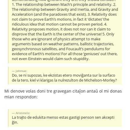
1. The relationship between Mach’s principle and relativity. 2.
The relationship between Gravity and Inertia, and Gravity and
Acceleration (and the paradoxes that exist). 3. Relativity does
not claim to prove Earth’s motions, in fact it ‘dictates’ the
ridiculous idea that motion cannot be proven period. 4.
Relativity proposes motion, it does not nor can it claim to
disprove that the Earth is the center of the universe! 5. Only
those who are ignorant of physics attempt to make
arguments based on weather patterns, ballistic trajectories,
geosynchronous satellites, and Foucault’s pendulums for
evidence of Earth’s motions! For all those ‘geniuses’ out there,
not even Einstein would claim such stupidity.
johmue:
Do, se ni supozas, ke ekzistas etero moviĝanta sur la surfaco
de la tero, kiel vi klarigas la nulrezulton de Michelson-Morley?
Mi denove volas doni tre gravegan citaĵon antaŭ ol mi donas
mian respondon:
Aristotelo:
La trajto de edukita menso estas gastigi penson sen akcepti
ĝin.