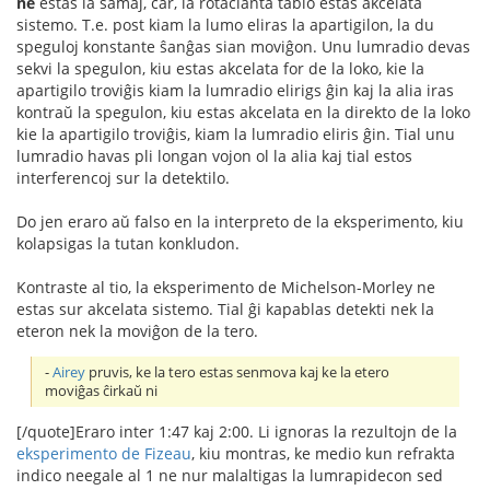
ne
estas la samaj, ĉar, la rotacianta tablo estas akcelata
sistemo. T.e. post kiam la lumo eliras la apartigilon, la du
speguloj konstante ŝanĝas sian moviĝon. Unu lumradio devas
sekvi la spegulon, kiu estas akcelata for de la loko, kie la
apartigilo troviĝis kiam la lumradio elirigs ĝin kaj la alia iras
kontraŭ la spegulon, kiu estas akcelata en la direkto de la loko
kie la apartigilo troviĝis, kiam la lumradio eliris ĝin. Tial unu
lumradio havas pli longan vojon ol la alia kaj tial estos
interferencoj sur la detektilo.
Do jen eraro aŭ falso en la interpreto de la eksperimento, kiu
kolapsigas la tutan konkludon.
Kontraste al tio, la eksperimento de Michelson-Morley ne
estas sur akcelata sistemo. Tial ĝi kapablas detekti nek la
eteron nek la moviĝon de la tero.
-
Airey
pruvis, ke la tero estas senmova kaj ke la etero
moviĝas ĉirkaŭ ni
[/quote]Eraro inter 1:47 kaj 2:00. Li ignoras la rezultojn de la
eksperimento de Fizeau
, kiu montras, ke medio kun refrakta
indico neegale al 1 ne nur malaltigas la lumrapidecon sed