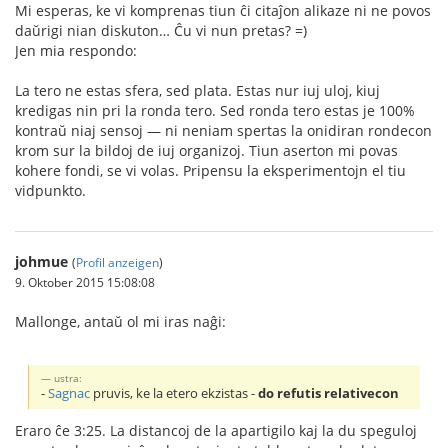
Mi esperas, ke vi komprenas tiun ĉi citaĵon alikaze ni ne povos
daŭrigi nian diskuton… Ĉu vi nun pretas? =)
Jen mia respondo:
La tero ne estas sfera, sed plata. Estas nur iuj uloj, kiuj
kredigas nin pri la ronda tero. Sed ronda tero estas je 100%
kontraŭ niaj sensoj — ni neniam spertas la onidiran rondecon
krom sur la bildoj de iuj organizoj. Tiun aserton mi povas
kohere fondi, se vi volas. Pripensu la eksperimentojn el tiu
vidpunkto.
johmue
(
Profil anzeigen
)
9. Oktober 2015 15:08:08
Mallonge, antaŭ ol mi iras naĝi:
ustra:
-
Sagnac
pruvis, ke la etero ekzistas -
do refutis relativecon
Eraro ĉe 3:25. La distancoj de la apartigilo kaj la du speguloj