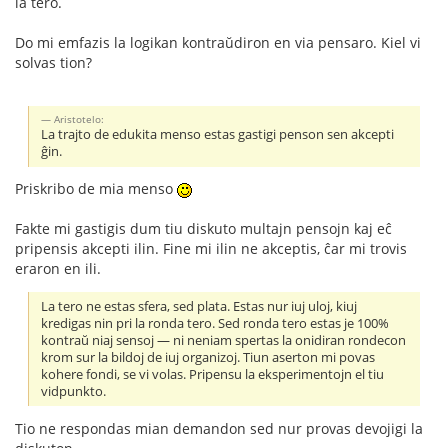
la tero.
Do mi emfazis la logikan kontraŭdiron en via pensaro. Kiel vi
solvas tion?
Aristotelo:
La trajto de edukita menso estas gastigi penson sen akcepti
ĝin.
Priskribo de mia menso
Fakte mi gastigis dum tiu diskuto multajn pensojn kaj eĉ
pripensis akcepti ilin. Fine mi ilin ne akceptis, ĉar mi trovis
eraron en ili.
La tero ne estas sfera, sed plata. Estas nur iuj uloj, kiuj
kredigas nin pri la ronda tero. Sed ronda tero estas je 100%
kontraŭ niaj sensoj — ni neniam spertas la onidiran rondecon
krom sur la bildoj de iuj organizoj. Tiun aserton mi povas
kohere fondi, se vi volas. Pripensu la eksperimentojn el tiu
vidpunkto.
Tio ne respondas mian demandon sed nur provas devojigi la