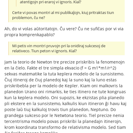
atentigojn pri eraroj vi ignoris. Kial?
Certe vi povas montri al mi publikaĵojn, kiuj pritraktas tiun
problemon, ĉu ne?
Ah, do vi volas aŭtoritatojn. Ĉu vere? Ĉu ne sufiĉas por vi via
propra komprenkapablo?
Mi petis vin montri pruvojn pri la onidiraj sukcesoj de
relativeco. Tiun peton vi ignoris. Kial?
Jam la teorio de Newton tre precize priskribis la fenomenojn
en la ĉielo. Fakte el tre simpla ekvacio (f = G m1*m1/r^2)
sekvas matematike la tuta keplera modelo de la sunsistemo.
Ĉiuj itineroj de ĉiuj planedoj kaj la suno kaj la luno estas
priskribebla per la modelo de Kepler. Kiam oni malkovris la
planedon Urano oni rimarkis, ke ties itinero ne tute kongruas
kun la keplera modelo. Oni supozis, ke ekzistas plia planedo
pli ekstere en la sunsistemo, kalkulis kiun itineron ĝi havu kaj
poste laŭ tiuj kalkuloj trovis tiun planedon, Neptuno. Do
grandega sukceso por le Netwtona teorio. Tiel precize nenia
tercentrisma modelo povas priskribi la planedajn itinerojn,
krom koordinata transformo de relativisma modelo. Sed tiam