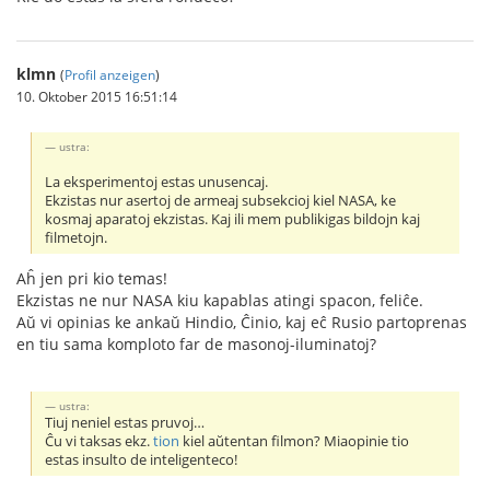
klmn
(
Profil anzeigen
)
10. Oktober 2015 16:51:14
ustra:
La eksperimentoj estas unusencaj.
Ekzistas nur asertoj de armeaj subsekcioj kiel NASA, ke
kosmaj aparatoj ekzistas. Kaj ili mem publikigas bildojn kaj
filmetojn.
Aĥ jen pri kio temas!
Ekzistas ne nur NASA kiu kapablas atingi spacon, feliĉe.
Aŭ vi opinias ke ankaŭ Hindio, Ĉinio, kaj eĉ Rusio partoprenas
en tiu sama komploto far de masonoj-iluminatoj?
ustra:
Tiuj neniel estas pruvoj…
Ĉu vi taksas ekz.
tion
kiel aŭtentan filmon? Miaopinie tio
estas insulto de inteligenteco!