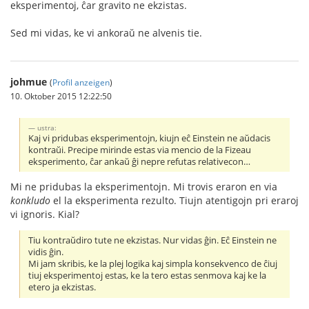
eksperimentoj, ĉar gravito ne ekzistas.
Sed mi vidas, ke vi ankoraŭ ne alvenis tie.
johmue
(
Profil anzeigen
)
10. Oktober 2015 12:22:50
ustra:
Kaj vi pridubas eksperimentojn, kiujn eĉ Einstein ne aŭdacis
kontraŭi. Precipe mirinde estas via mencio de la Fizeau
eksperimento, ĉar ankaŭ ĝi nepre refutas relativecon…
Mi ne pridubas la eksperimentojn. Mi trovis eraron en via
konkludo
el la eksperimenta rezulto. Tiujn atentigojn pri eraroj
vi ignoris. Kial?
Tiu kontraŭdiro tute ne ekzistas. Nur vidas ĝin. Eĉ Einstein ne
vidis ĝin.
Mi jam skribis, ke la plej logika kaj simpla konsekvenco de ĉiuj
tiuj eksperimentoj estas, ke la tero estas senmova kaj ke la
etero ja ekzistas.