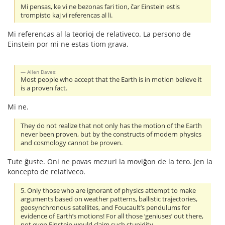
Mi pensas, ke vi ne bezonas fari tion, ĉar Einstein estis
trompisto kaj vi referencas al li.
Mi referencas al la teorioj de relativeco. La persono de
Einstein por mi ne estas tiom grava.
Allen Daves:
Most people who accept that the Earth is in motion believe it
is a proven fact.
Mi ne.
They do not realize that not only has the motion of the Earth
never been proven, but by the constructs of modern physics
and cosmology cannot be proven.
Tute ĝuste. Oni ne povas mezuri la moviĝon de la tero. Jen la
koncepto de relativeco.
5. Only those who are ignorant of physics attempt to make
arguments based on weather patterns, ballistic trajectories,
geosynchronous satellites, and Foucault’s pendulums for
evidence of Earth’s motions! For all those ‘geniuses’ out there,
not even Einstein would claim such stupidity.