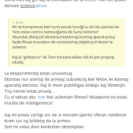
denove
science
pruvi
.
klmn:
Mi ne komprenas kiel nune povas troviĝi iu ulo kiu pensas ke
Tero estas centro nemoviĝanta de Suna sistemo?
Abundas distaj (eĉ ekstersunsistemaj) kosmaj aparatoj kiuj
facile fiksas movadon de sunsistemaj objektoj el ekster la
sistemo.
Kaj la "globecon" de Tero tre klare eblas vidi eĉ per propraj
okuloj.
La eksperimentoj estas unusencaj.
Ekzistas nur asertoj de armeaj subsekcioj kiel NASA, ke kosmaj
aparatoj ekzistas. Kaj ili mem publikigas bildojn kaj filmetojn.
Tiuj neniel estas pruvoj…
Ĉu vi taksas ekz.
tion
kiel aŭtentan filmon? Miaopinie tio estas
insulto de inteligenteco!
Kaj mi povas certigi vin, ke vi neniam spertis sferan rondecon
krom sur iuj bildetoj de la armeo.
Sed mi volas doni konkretan ekzemplon: