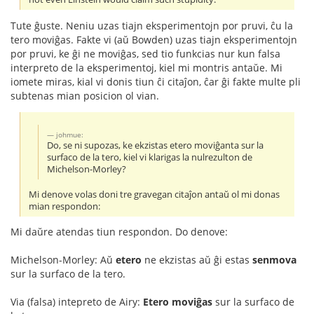
Tute ĝuste. Neniu uzas tiajn eksperimentojn por pruvi, ĉu la
tero moviĝas. Fakte vi (aŭ Bowden) uzas tiajn eksperimentojn
por pruvi, ke ĝi ne moviĝas, sed tio funkcias nur kun falsa
interpreto de la eksperimentoj, kiel mi montris antaŭe. Mi
iomete miras, kial vi donis tiun ĉi citaĵon, ĉar ĝi fakte multe pli
subtenas mian posicion ol vian.
johmue:
Do, se ni supozas, ke ekzistas etero moviĝanta sur la
surfaco de la tero, kiel vi klarigas la nulrezulton de
Michelson-Morley?
Mi denove volas doni tre gravegan citaĵon antaŭ ol mi donas
mian respondon:
Mi daŭre atendas tiun respondon. Do denove:
Michelson-Morley: Aŭ
etero
ne ekzistas aŭ ĝi estas
senmova
sur la surfaco de la tero.
Via (falsa) intepreto de Airy:
Etero moviĝas
sur la surfaco de