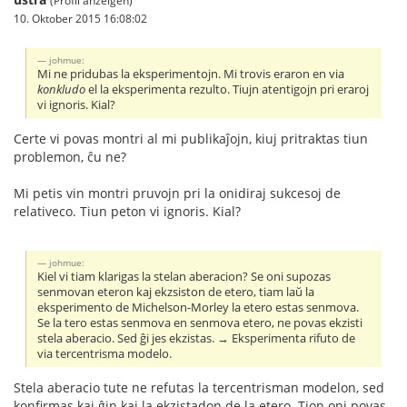
(Profil anzeigen)
10. Oktober 2015 16:08:02
johmue:
Mi ne pridubas la eksperimentojn. Mi trovis eraron en via
konkludo
el la eksperimenta rezulto. Tiujn atentigojn pri eraroj
vi ignoris. Kial?
Certe vi povas montri al mi publikaĵojn, kiuj pritraktas tiun
problemon, ĉu ne?
Mi petis vin montri pruvojn pri la onidiraj sukcesoj de
relativeco. Tiun peton vi ignoris. Kial?
johmue:
Kiel vi tiam klarigas la stelan aberacion? Se oni supozas
senmovan eteron kaj ekzsiston de etero, tiam laŭ la
eksperimento de Michelson-Morley la etero estas senmova.
Se la tero estas senmova en senmova etero, ne povas ekzisti
stela aberacio. Sed ĝi jes ekzistas. → Eksperimenta rifuto de
via tercentrisma modelo.
Stela aberacio tute ne refutas la tercentrisman modelon, sed
konfirmas kaj ĝin kaj la ekzistadon de la etero. Tion oni povas