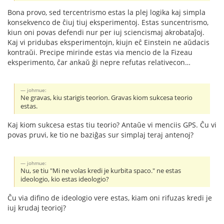
Bona provo, sed tercentrismo estas la plej logika kaj simpla
konsekvenco de ĉiuj tiuj eksperimentoj. Estas suncentrismo,
kiun oni povas defendi nur per iuj sciencismaj akrobataĵoj.
Kaj vi pridubas eksperimentojn, kiujn eĉ Einstein ne aŭdacis
kontraŭi. Precipe mirinde estas via mencio de la Fizeau
eksperimento, ĉar ankaŭ ĝi nepre refutas relativecon…
johmue:
Ne gravas, kiu starigis teorion. Gravas kiom sukcesa teorio
estas.
Kaj kiom sukcesa estas tiu teorio? Antaŭe vi menciis GPS. Ĉu vi
povas pruvi, ke tio ne baziĝas sur simplaj teraj antenoj?
johmue:
Nu, se tiu "Mi ne volas kredi je kurbita spaco." ne estas
ideologio, kio estas ideologio?
Ĉu via difino de ideologio vere estas, kiam oni rifuzas kredi je
iuj krudaj teorioj?