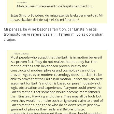
ustra:
Malgraŭ via misreprezento de tiuj eksperimentoj ...
Estas Sinjoro Bowden, kiu misprezentis la eksperimentojn. Mi
povas ekzakte diri kie kaj kiel. Ĉu mi faru tion?
Mi pensas, ke vi ne bezonas fari tion, ĉar Einstein estis
trompisto kaj vi referencas al li. Tamen mi volas doni plian
citaĵon:
Allen Daves:
Most people who accept that the Earth is in motion believe it
is a proven fact. They do not realize that not only has the
motion of the Earth never been proven, but by the
constructs of modern physics and cosmology cannot be
proven. Again, even modern cosmology does not claim to be
able to prove that the Earth is in motion. In fact the very best
argument for Earth’s motion is based on pure ‘modesty’ not
logic, observation and experience. If anyone could prove the
Earth’s motion, that someone would become more famous
than Einstein, Hawking and others. They may all be fools but
even they would not make such an ignorant claim to proof of
Earth’s motions, and those who do so don’t realize just how
ignorant of physics they really are! Before folks go
demonstrating how ignorant they are, they should consider: