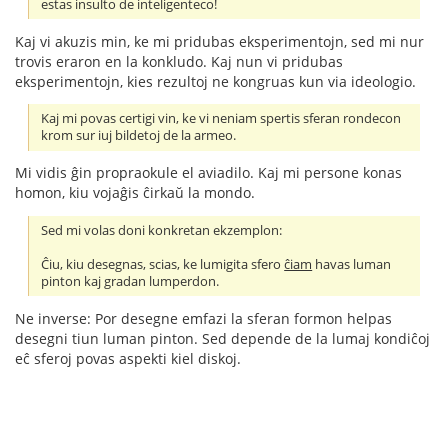
estas insulto de inteligenteco!
Kaj vi akuzis min, ke mi pridubas eksperimentojn, sed mi nur
trovis eraron en la konkludo. Kaj nun vi pridubas
eksperimentojn, kies rezultoj ne kongruas kun via ideologio.
Kaj mi povas certigi vin, ke vi neniam spertis sferan rondecon
krom sur iuj bildetoj de la armeo.
Mi vidis ĝin propraokule el aviadilo. Kaj mi persone konas
homon, kiu vojaĝis ĉirkaŭ la mondo.
Sed mi volas doni konkretan ekzemplon:
Ĉiu, kiu desegnas, scias, ke lumigita sfero
ĉiam
havas luman
pinton kaj gradan lumperdon.
Ne inverse: Por desegne emfazi la sferan formon helpas
desegni tiun luman pinton. Sed depende de la lumaj kondiĉoj
eĉ sferoj povas aspekti kiel diskoj.