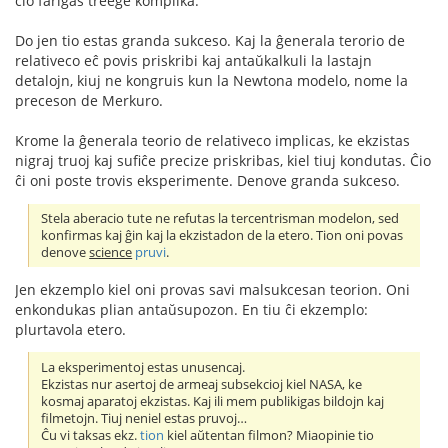
ĉio fariĝas treege komplika.
Do jen tio estas granda sukceso. Kaj la ĝenerala terorio de
relativeco eĉ povis priskribi kaj antaŭkalkuli la lastajn
detalojn, kiuj ne kongruis kun la Newtona modelo, nome la
preceson de Merkuro.
Krome la ĝenerala teorio de relativeco implicas, ke ekzistas
nigraj truoj kaj sufiĉe precize priskribas, kiel tiuj kondutas. Ĉio
ĉi oni poste trovis eksperimente. Denove granda sukceso.
Stela aberacio tute ne refutas la tercentrisman modelon, sed
konfirmas kaj ĝin kaj la ekzistadon de la etero. Tion oni povas
denove
science
pruvi
.
Jen ekzemplo kiel oni provas savi malsukcesan teorion. Oni
enkondukas plian antaŭsupozon. En tiu ĉi ekzemplo:
plurtavola etero.
La eksperimentoj estas unusencaj.
Ekzistas nur asertoj de armeaj subsekcioj kiel NASA, ke
kosmaj aparatoj ekzistas. Kaj ili mem publikigas bildojn kaj
filmetojn. Tiuj neniel estas pruvoj…
Ĉu vi taksas ekz.
tion
kiel aŭtentan filmon? Miaopinie tio