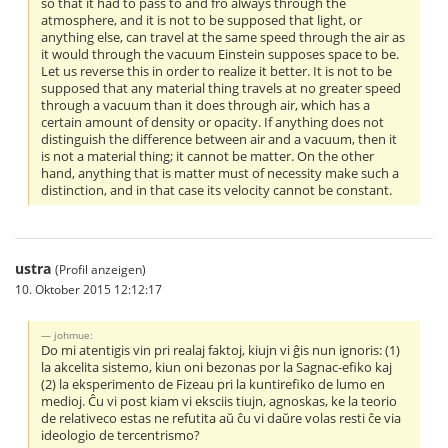
so that it had to pass to and fro always through the
atmosphere, and it is not to be supposed that light, or
anything else, can travel at the same speed through the air as
it would through the vacuum Einstein supposes space to be.
Let us reverse this in order to realize it better. It is not to be
supposed that any material thing travels at no greater speed
through a vacuum than it does through air, which has a
certain amount of density or opacity. If anything does not
distinguish the difference between air and a vacuum, then it
is not a material thing; it cannot be matter. On the other
hand, anything that is matter must of necessity make such a
distinction, and in that case its velocity cannot be constant.
ustra
(Profil anzeigen)
10. Oktober 2015 12:12:17
johmue:
Do mi atentigis vin pri realaj faktoj, kiujn vi ĝis nun ignoris: (1)
la akcelita sistemo, kiun oni bezonas por la Sagnac-efiko kaj
(2) la eksperimento de Fizeau pri la kuntirefiko de lumo en
medioj. Ĉu vi post kiam vi eksciis tiujn, agnoskas, ke la teorio
de relativeco estas ne refutita aŭ ĉu vi daŭre volas resti ĉe via
ideologio de tercentrismo?