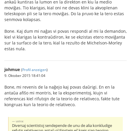
ankaŭ kuntiras la lumon en la direkton en kiu la medio
moviĝas. Tio klarigas, kial oni ne devas klini la akvoplenan
teleskopon pli se la tero moviĝas. Do la pruvo ke la tero estas
senmova kolapsas.
Bone. Kaj dum mi naĝas vi povas respondi al mi la demandon,
kiel vi klarigas la kontraŭdiron, ke se ekzistas etero moviĝanta
sur la surfaco de la tero, kial la rezulto de Michelson-Morley
estas nula.
johmue
(
Profil anzeigen
)
9. Oktober 2015 18:41:04
Bone, mi revenis de la naĝejo kaj povas daŭrigi. En en la
antaŭa afiŝo mi montris, ke la eksperimentoj, kiujn vi
referencas kiel rifutojn de la teorio de relativeco, fakte tute
kongruas kun la teorio de relativeco.
ustra:
Diversaj scientistoj sendepende de unu de alia konkludige
refutis relativecon antaŭ ol Einstein eĉ kreis sian teorion.