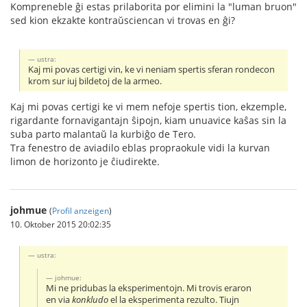
Kompreneble ĝi estas prilaborita por elimini la "luman bruon"
sed kion ekzakte kontraŭsciencan vi trovas en ĝi?
ustra:
Kaj mi povas certigi vin, ke vi neniam spertis sferan rondecon
krom sur iuj bildetoj de la armeo.
Kaj mi povas certigi ke vi mem nefoje spertis tion, ekzemple,
rigardante fornavigantajn ŝipojn, kiam unuavice kaŝas sin la
suba parto malantaŭ la kurbiĝo de Tero.
Tra fenestro de aviadilo eblas propraokule vidi la kurvan
limon de horizonto je ĉiudirekte.
johmue
(
Profil anzeigen
)
10. Oktober 2015 20:02:35
ustra:
johmue:
Mi ne pridubas la eksperimentojn. Mi trovis eraron
en via
konkludo
el la eksperimenta rezulto. Tiujn