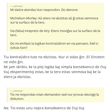
johmue:
Mi daŭre atendas tiun respondon. Do denove:
Michelson-Morley: Aŭ etero ne ekzistas aŭ ĝi estas senmova
sur la surfaco de la tero.
Via (falsa) intepreto de Airy: Etero moviĝas sur la surfaco de la
tero.
Do mi emfazis la logikan kontraŭdiron en via pensaro. Kiel vi
solvas tion?
Tiu kontraŭdiro tute ne ekzistas. Nur vi vidas ĝin. Eĉ Einstein
ne vidis ĝin.
Mi jam skribis, ke la plej logika kaj simpla konsekvenco de ĉiuj
tiuj eksperimentoj estas, ke la tero estas senmova kaj ke la
etero ja ekzistas.
johmue:
Tio ne respondas mian demandon sed nur provas devojigi la
diskuton.
Ne. Tio estas unu nepra konsekvenco de ĉiuj tiuj