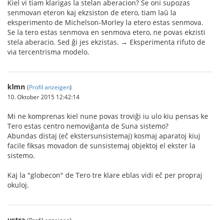
Kiel vi tiam klarigas la stelan aberacion? Se oni supozas
senmovan eteron kaj ekzsiston de etero, tiam laŭ la
eksperimento de Michelson-Morley la etero estas senmova.
Se la tero estas senmova en senmova etero, ne povas ekzisti
stela aberacio. Sed ĝi jes ekzistas. → Eksperimenta rifuto de
via tercentrisma modelo.
klmn
(
Profil anzeigen
)
10. Oktober 2015 12:42:14
Mi ne komprenas kiel nune povas troviĝi iu ulo kiu pensas ke
Tero estas centro nemoviĝanta de Suna sistemo?
Abundas distaj (eĉ ekstersunsistemaj) kosmaj aparatoj kiuj
facile fiksas movadon de sunsistemaj objektoj el ekster la
sistemo.
Kaj la "globecon" de Tero tre klare eblas vidi eĉ per propraj
okuloj.
ustra