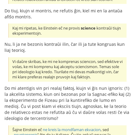
Do tiuj, kiujn vi montris, ne refutis ĝin, kiel mi en la antaŭa
afiŝo montris.
Kaj mi ripetas, ke Einstein eĉ ne provis
science
kontraŭi tiujn
eksperimentojn.
Nu, li ja ne bezonis kontraŭi ilin, ĉar ili ja tute kongruas kun
liaj teorioj.
Vi daŭre skribas, ke mi ne komprenas sciencon, sed efektive vi
volas, ke mi komprenu kaj akceptu sciencismon. Temas sole
pri ideologio kaj kredo. Tiurilate mi devas malkontigi vin, ĉar
mi klare preferas realajn pruvojn kaj faktojn.
Do mi atentigis vin pri realaj faktoj, kiujn vi ĝis nun ignoris: (1)
la akcelita sistemo, kiun oni bezonas por la Sagnac-efiko kaj (2)
la eksperimento de Fizeau pri la kuntirefiko de lumo en
medioj. Ĉu vi post kiam vi eksciis tiujn, agnoskas, ke la teorio
de relativeco estas ne refutita aŭ ĉu vi daŭre volas resti ĉe via
ideologio de tercentrismo?
Ŝajne Einstein eĉ
ne kreis la mondfaman ekvacion
, sed
„
prunteprenis
” ĝin de iu italiano. Ĉu tio ankaŭ pruvas la