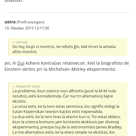
diskuton.
ustra
(Profil anzeigen)
10. Oktober 2015 12:11:56
johmue:
Do tiuj, kiujn vi montris, ne refutis ĝin, kiel mi en la antaŭa
afiŝo montris.
Jes, ili
ĉiuj
kohere kontraŭas relativecon. Kiel la biografisto de
Einstein skribis pri la Michelson–Morley eksperimento:
Ronald W. Clark:
La problemo, kiun scienco nun alfrontis [post la M-M nula
rezulto], estis konsiderinda. Ĉar nur tri alternativoj ŝajne
ekzistis.
La unua estis, ke la tero estas senmova, kio signifis sinkigi la
tutan Kopernikan teorion kaj kio estis nepensebla.
La dua estis, ke la tero tiras la eteron kun si. Tio estas ebleco,
kiun la scienca komuno jam kontente ekskluvis per diversaj
eksperimentoj, precipe tiuj de la astronomisto James Bradley.
La tria alternativo estis, ke la etero simple ne ekzistas, kio