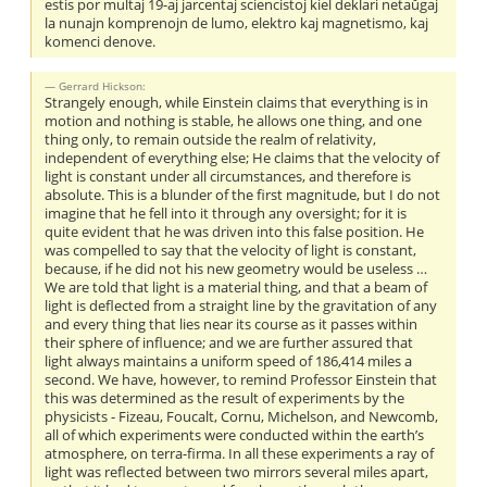
estis por multaj 19-aj jarcentaj sciencistoj kiel deklari netaŭgaj
la nunajn komprenojn de lumo, elektro kaj magnetismo, kaj
komenci denove.
Gerrard Hickson:
Strangely enough, while Einstein claims that everything is in
motion and nothing is stable, he allows one thing, and one
thing only, to remain outside the realm of relativity,
independent of everything else; He claims that the velocity of
light is constant under all circumstances, and therefore is
absolute. This is a blunder of the first magnitude, but I do not
imagine that he fell into it through any oversight; for it is
quite evident that he was driven into this false position. He
was compelled to say that the velocity of light is constant,
because, if he did not his new geometry would be useless …
We are told that light is a material thing, and that a beam of
light is deflected from a straight line by the gravitation of any
and every thing that lies near its course as it passes within
their sphere of influence; and we are further assured that
light always maintains a uniform speed of 186,414 miles a
second. We have, however, to remind Professor Einstein that
this was determined as the result of experiments by the
physicists - Fizeau, Foucalt, Cornu, Michelson, and Newcomb,
all of which experiments were conducted within the earth’s
atmosphere, on terra-firma. In all these experiments a ray of
light was reflected between two mirrors several miles apart,