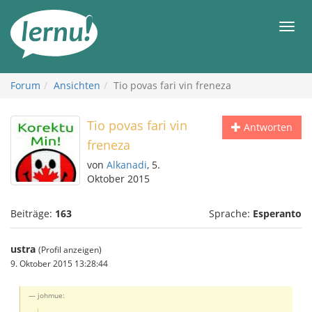
Zum
Inhalt
Men
Forum
Ansichten
Tio povas fari vin freneza
Tio povas fari vin
Antworten
freneza
von
Alkanadi
, 5.
Oktober 2015
Beiträge:
163
Sprache:
Esperanto
ustra
(Profil anzeigen)
9. Oktober 2015 13:28:44
johmue: