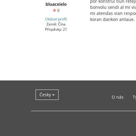
por konstrui tiun retej
bluacxielo
bonvolu sendi al mi via
0
mi atendas vian resp
Ukázat profil
koran dankon antaue.
Země: Čína
Příspěvky: 21
Česky
O nás
T