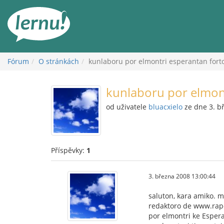
Přejít
k
obsahu
Fórum
O stránkách
kunlaboru por elmontri esperantan fort
kunlaboru por elmon
od uživatele
bluacxielo
ze dne 3. b
Příspěvky:
1
3. března 2008 13:00:44
saluton, kara amiko. m
redaktoro de www.rapo
por elmontri ke Espera