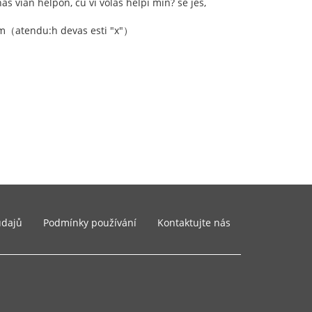
as vian helpon, ĉu vi volas helpi min? se jes,
om（atendu:h devas esti "x"）
údajů
Podmínky používání
Kontaktujte nás