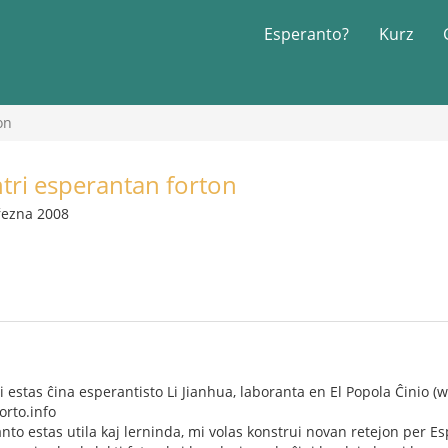
Esperanto?
Kurz
on
tri esperantan forton
řezna 2008
i estas ĉina esperantisto Li Jianhua, laboranta en El Popola Ĉinio
rto.info
nto estas utila kaj lerninda, mi volas konstrui novan retejon per Es