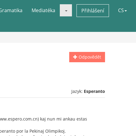
Gramatika
Mediatéka
CS
Přihlášení
Odpovědět
Jazyk:
Esperanto
 (www.espero.com.cn) kaj nun mi ankau estas
peranto por la Pekinaj Olimpikoj.