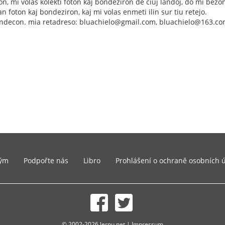
on, mi volas kolekti foton kaj bondeziron de ĉiuj landoj, do mi bezon
n foton kaj bondeziron, kaj mi volas enmeti ilin sur tiu retejo.
ondecon. mia retadreso: bluachielo@gmail.com, bluachielo@163.c
ým
Podpořte nás
Libro
Prohlášení o ochraně osobních 
© 2002-2026 lernu.net |
Impressum