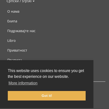
Српски / srpski
О нама
Екипа
Подржавајте нас
Libro
Приватност
Правила
Контактирајте нас
This website uses cookies to ensure you get
the best experience on our website.
More information
Got it!
© 2002-2026 lernu.net |
Impressum