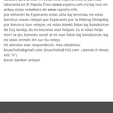
laboranta en El Popola Ĉinio (www.espero.com.cn) kaj nun mi
ankau estas redaktoro de www.raporto.info
por elmontri ke Esperanto estas utila kaj lerninda, mi volas
konstrui novan retejon per Esperanto por la Pekinaj Olimpikoj.
por konstrui tiun retejon, mi volas kolekti foton kaj bondeziron
de ĉiuj landoj, do mi bezonas vian helpon, ĉu vi volas helpi
min? se jes, bonvolu sendi al mi vian foton kaj bondeziron, kaj
mi volas enmeti ilin sur tiu retejo.
mi atendas vian respondecon. mia retadreso:
bluachielo@gmail.com, bluachielo@163.com（atendu:h devas
esti "x"）
koran dankon antaue.