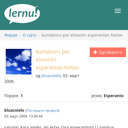
У
садржају
Мен
Форум
О сајту
kunlaboru por elmontri esperantan forton
kunlaboru por
Одговорити
elmontri
esperantan forton
од
bluacxielo
, 03. март
2008.
Поруке:
1
Језик:
Esperanto
bluacxielo
(
Погледати профил
)
03. март 2008. 13.00.44
saluton, kara amiko. mi estas ĉina esperantisto Li Jianhua,