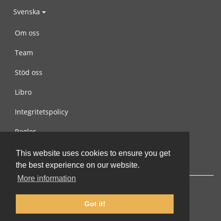
Svenska
Om oss
Team
Stöd oss
Libro
Integritetspolicy
Regler
Kontakta oss
This website uses cookies to ensure you get
the best experience on our website.
More information
Got it!
© 2002-2026 lernu.net |
Impressum