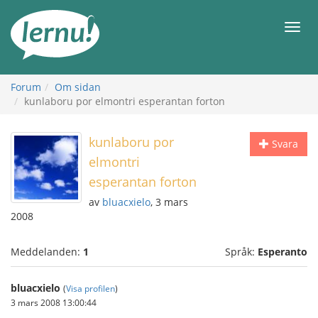
Till
sidans
Meny
innehåll
Forum
Om sidan
kunlaboru por elmontri esperantan forton
kunlaboru por
Svara
elmontri
esperantan forton
av
bluacxielo
, 3 mars
2008
Meddelanden:
1
Språk:
Esperanto
bluacxielo
(
Visa profilen
)
3 mars 2008 13:00:44