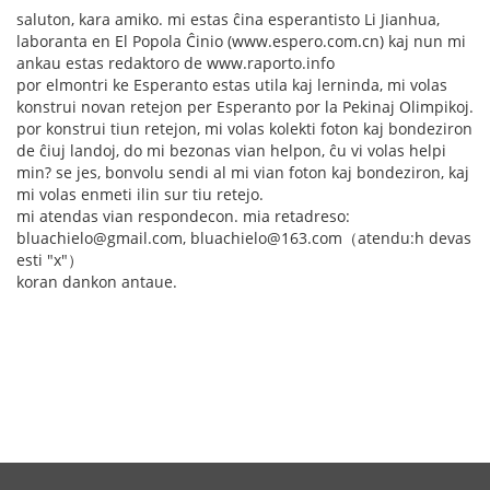
saluton, kara amiko. mi estas ĉina esperantisto Li Jianhua,
laboranta en El Popola Ĉinio (www.espero.com.cn) kaj nun mi
ankau estas redaktoro de www.raporto.info
por elmontri ke Esperanto estas utila kaj lerninda, mi volas
konstrui novan retejon per Esperanto por la Pekinaj Olimpikoj.
por konstrui tiun retejon, mi volas kolekti foton kaj bondeziron
de ĉiuj landoj, do mi bezonas vian helpon, ĉu vi volas helpi
min? se jes, bonvolu sendi al mi vian foton kaj bondeziron, kaj
mi volas enmeti ilin sur tiu retejo.
mi atendas vian respondecon. mia retadreso:
bluachielo@gmail.com, bluachielo@163.com（atendu:h devas
esti "x"）
koran dankon antaue.