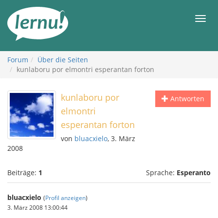
Zum
Inhalt
Men
Forum
Über die Seiten
kunlaboru por elmontri esperantan forton
kunlaboru por
Antworten
elmontri
esperantan forton
von
bluacxielo
, 3. März
2008
Beiträge:
1
Sprache:
Esperanto
bluacxielo
(
Profil anzeigen
)
3. März 2008 13:00:44