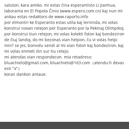
saluton, kara amiko. mi estas ĉina esperantisto Li Jianhua,
laboranta en El Popola Ĉinio (www.espero.com.cn) kaj nun mi
ankau estas redaktoro de www.raporto.info
por elmontri ke Esperanto estas utila kaj lerninda, mi volas
konstrui novan retejon per Esperanto por la Pekinaj Olimpikoj.
por konstrui tiun retejon, mi volas kolekti foton kaj bondeziron
de ĉiuj landoj, do mi bezonas vian helpon, ĉu vi volas helpi
min? se jes, bonvolu sendi al mi vian foton kaj bondeziron, kaj
mi volas enmeti ilin sur tiu retejo.
mi atendas vian respondecon. mia retadreso:
bluachielo@gmail.com, bluachielo@163.com（atendu:h devas
esti "x"）
koran dankon antaue.