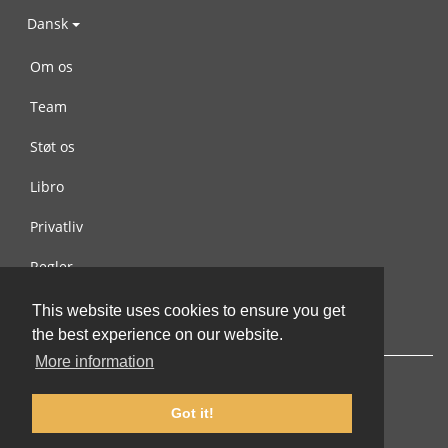
Dansk
Om os
Team
Støt os
Libro
Privatliv
Regler
Kontakt os
This website uses cookies to ensure you get
the best experience on our website.
More information
Got it!
© 2002-2026 lernu.net |
Impressum