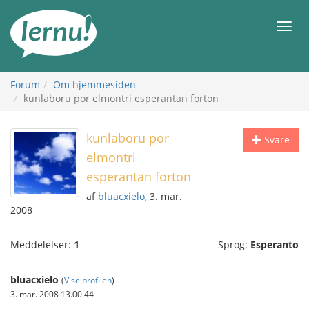
Til
indholdet
Men
Forum
Om hjemmesiden
kunlaboru por elmontri esperantan forton
kunlaboru por
Svare
elmontri
esperantan forton
af
bluacxielo
, 3. mar.
2008
Meddelelser:
1
Sprog:
Esperanto
bluacxielo
(
Vise profilen
)
3. mar. 2008 13.00.44