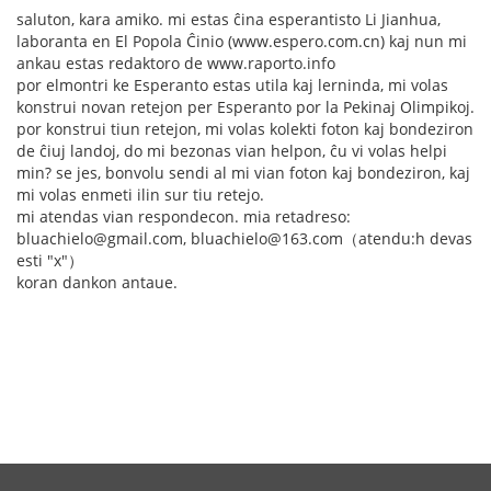
saluton, kara amiko. mi estas ĉina esperantisto Li Jianhua,
laboranta en El Popola Ĉinio (www.espero.com.cn) kaj nun mi
ankau estas redaktoro de www.raporto.info
por elmontri ke Esperanto estas utila kaj lerninda, mi volas
konstrui novan retejon per Esperanto por la Pekinaj Olimpikoj.
por konstrui tiun retejon, mi volas kolekti foton kaj bondeziron
de ĉiuj landoj, do mi bezonas vian helpon, ĉu vi volas helpi
min? se jes, bonvolu sendi al mi vian foton kaj bondeziron, kaj
mi volas enmeti ilin sur tiu retejo.
mi atendas vian respondecon. mia retadreso:
bluachielo@gmail.com, bluachielo@163.com（atendu:h devas
esti "x"）
koran dankon antaue.