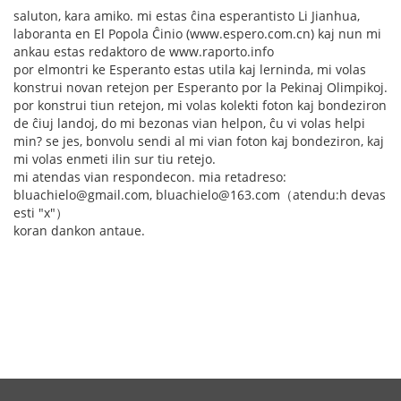
saluton, kara amiko. mi estas ĉina esperantisto Li Jianhua,
laboranta en El Popola Ĉinio (www.espero.com.cn) kaj nun mi
ankau estas redaktoro de www.raporto.info
por elmontri ke Esperanto estas utila kaj lerninda, mi volas
konstrui novan retejon per Esperanto por la Pekinaj Olimpikoj.
por konstrui tiun retejon, mi volas kolekti foton kaj bondeziron
de ĉiuj landoj, do mi bezonas vian helpon, ĉu vi volas helpi
min? se jes, bonvolu sendi al mi vian foton kaj bondeziron, kaj
mi volas enmeti ilin sur tiu retejo.
mi atendas vian respondecon. mia retadreso:
bluachielo@gmail.com, bluachielo@163.com（atendu:h devas
esti "x"）
koran dankon antaue.