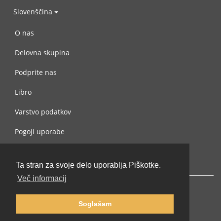
Slovenščina
O nas
Delovna skupina
Podprite nas
Libro
Varstvo podatkov
Pogoji uporabe
Navežite stik z nami
Ta stran za svoje delo uporablja Piškotke.
Več informacij
Soglašam
© 2002-2026 lernu.net |
Impressum