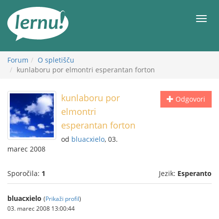
K
vsebini
Meni
Forum
O spletišču
kunlaboru por elmontri esperantan forton
kunlaboru por
Odgovori
elmontri
esperantan forton
od
bluacxielo
, 03.
marec 2008
Sporočila:
1
Jezik:
Esperanto
bluacxielo
(
Prikaži profil
)
03. marec 2008 13:00:44