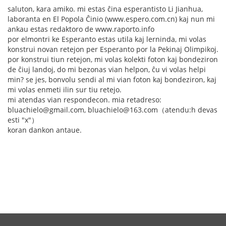
saluton, kara amiko. mi estas ĉina esperantisto Li Jianhua,
laboranta en El Popola Ĉinio (www.espero.com.cn) kaj nun mi
ankau estas redaktoro de www.raporto.info
por elmontri ke Esperanto estas utila kaj lerninda, mi volas
konstrui novan retejon per Esperanto por la Pekinaj Olimpikoj.
por konstrui tiun retejon, mi volas kolekti foton kaj bondeziron
de ĉiuj landoj, do mi bezonas vian helpon, ĉu vi volas helpi
min? se jes, bonvolu sendi al mi vian foton kaj bondeziron, kaj
mi volas enmeti ilin sur tiu retejo.
mi atendas vian respondecon. mia retadreso:
bluachielo@gmail.com, bluachielo@163.com（atendu:h devas
esti "x"）
koran dankon antaue.