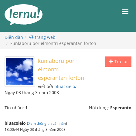
Đi
đến
Men
phần
nội
dung
Diễn đàn
Về trang web
kunlaboru por elmontri esperantan forton
kunlaboru por
Trả lời
elmontri
esperantan forton
viết bởi
bluacxielo
,
Ngày 03 tháng 3 năm 2008
Tin nhắn:
1
Nội dung:
Esperanto
bluacxielo
(
Xem thông tin cá nhân
)
13:00:44 Ngày 03 tháng 3 năm 2008