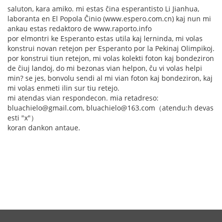
saluton, kara amiko. mi estas ĉina esperantisto Li Jianhua,
laboranta en El Popola Ĉinio (www.espero.com.cn) kaj nun mi
ankau estas redaktoro de www.raporto.info
por elmontri ke Esperanto estas utila kaj lerninda, mi volas
konstrui novan retejon per Esperanto por la Pekinaj Olimpikoj.
por konstrui tiun retejon, mi volas kolekti foton kaj bondeziron
de ĉiuj landoj, do mi bezonas vian helpon, ĉu vi volas helpi
min? se jes, bonvolu sendi al mi vian foton kaj bondeziron, kaj
mi volas enmeti ilin sur tiu retejo.
mi atendas vian respondecon. mia retadreso:
bluachielo@gmail.com, bluachielo@163.com（atendu:h devas
esti "x"）
koran dankon antaue.