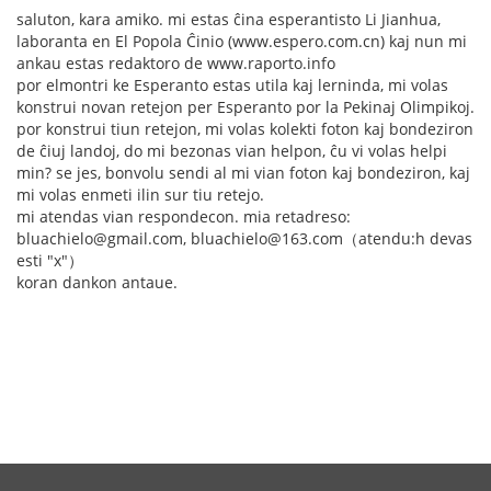
saluton, kara amiko. mi estas ĉina esperantisto Li Jianhua,
laboranta en El Popola Ĉinio (www.espero.com.cn) kaj nun mi
ankau estas redaktoro de www.raporto.info
por elmontri ke Esperanto estas utila kaj lerninda, mi volas
konstrui novan retejon per Esperanto por la Pekinaj Olimpikoj.
por konstrui tiun retejon, mi volas kolekti foton kaj bondeziron
de ĉiuj landoj, do mi bezonas vian helpon, ĉu vi volas helpi
min? se jes, bonvolu sendi al mi vian foton kaj bondeziron, kaj
mi volas enmeti ilin sur tiu retejo.
mi atendas vian respondecon. mia retadreso:
bluachielo@gmail.com, bluachielo@163.com（atendu:h devas
esti "x"）
koran dankon antaue.