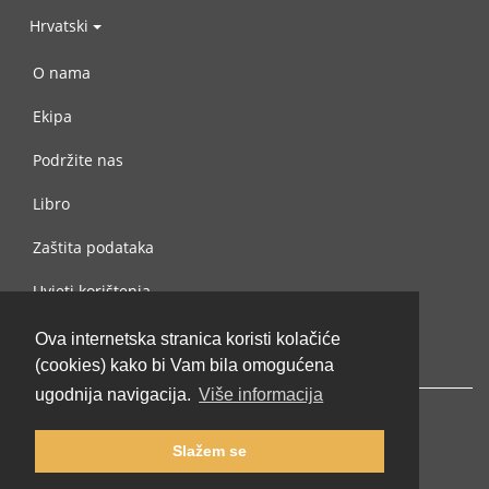
Hrvatski
O nama
Ekipa
Podržite nas
Libro
Zaštita podataka
Uvjeti korištenja
Kontaktiraj nas
Ova internetska stranica koristi kolačiće
(cookies) kako bi Vam bila omogućena
ugodnija navigacija.
Više informacija
Slažem se
© 2002-2026 lernu.net |
Impressum