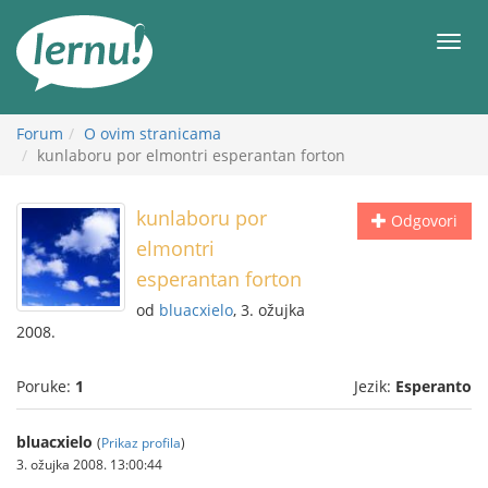
Sadržaj
Meni
Forum
O ovim stranicama
kunlaboru por elmontri esperantan forton
kunlaboru por
Odgovori
elmontri
esperantan forton
od
bluacxielo
, 3. ožujka
2008.
Poruke:
1
Jezik:
Esperanto
bluacxielo
(
Prikaz profila
)
3. ožujka 2008. 13:00:44